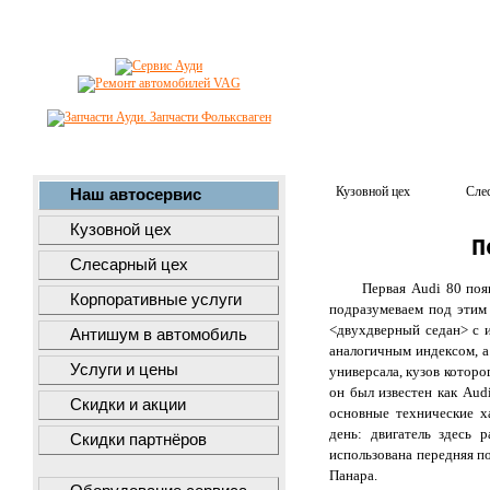
Кузовной цех
Сле
Наш автосервис
Кузовной цех
П
Слесарный цех
Первая Audi 80 поя
Корпоративные услуги
подразумеваем под этим 
<двухдверный седан> с и
Антишум в автомобиль
аналогичным индексом, а
Услуги и цены
универсала, кузов которо
он был известен как Aud
Скидки и акции
основные технические х
день: двигатель здесь 
Скидки партнёров
использована передняя по
Панара.