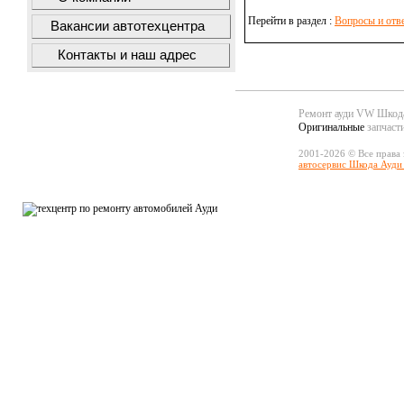
Перейти в раздел :
Вопросы и отв
Вакансии автотехцентра
Контакты и наш адрес
Ремонт ауди VW Шко
Оригинальные
запчаст
2001-2026 © Все права
автосервис Шкода Ауди