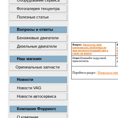
Оборудование сервиса
Фотогалерея техцентра
Полезные статьи
Вопросы и ответы
Бензиновые двигатели
Вопрос:
Здрасте,на днях
Дизельные двигатели
нарисовалась проблемка,не
выключается ближний свет,а
н
горит он вместе
Наш магазин
Ответ:
Поменяйте подрулевой
О
переключатель
д
Оригинальные запчасти
Перейти в раздел :
Вопросы и отв
Новости
Новости VAG
Новости автосервиса
Компания Форрингс
О компании