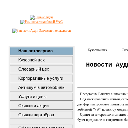
Кузовной цех
Сле
Наш автосервис
Кузовной цех
Новости Ауд
Слесарный цех
Корпоративные услуги
Антишум в автомобиль
Представим Вашему вниманию шпио
Услуги и цены
Под маскировочной лентой, скрыва
для фар и встроенные противотум
Скидки и акции
эмблемой "VW" по центру модели
Скидки партнёров
Одним из интересных моментов на 
будет представлено с огромным баг