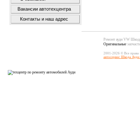
Вакансии автотехцентра
Контакты и наш адрес
Ремонт ауди VW Шко
Оригинальные
запчаст
2001-2026 © Все права
автосервис Шкода Ауди