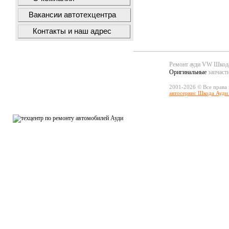
Вакансии автотехцентра
Контакты и наш адрес
Ремонт ауди VW Шко
Оригинальные
запчаст
2001-2026 © Все права
автосервис Шкода Ауди