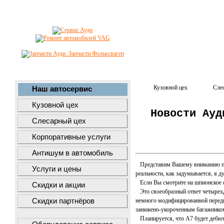
Кузовной цех
Сле
Наш автосервис
Кузовной цех
Новости Ауд
Слесарный цех
Корпоративные услуги
Антишум в автомобиль
Представим Вашему вниманию перв
Услуги и цены
реальности, как задумывается, я 
Если Вы смотрите на шпионское фо
Скидки и акции
Это своеобразный ответ четырехдв
Скидки партнёров
немного модифицированной передне
занижено-укороченным багажником
Планируется, что А7 будет дебюти