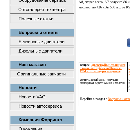
Оборудование сервиса
А8, скорее всего, А7 получит V6 и
мощностью 426 кВт/ 580 л.с. от R
Фотогалерея техцентра
Полезные статьи
Вопросы и ответы
Бензиновые двигатели
Дизельные двигатели
Наш магазин
Вопрос:
Здравствуйте.Столкнулся
с такой вот прблемой!Поменял
ГРМ и хотел подрегулировать
х
Оригинальные запчасти
Ответ:
Добрый день , ситуация
О
стандартная берите зубило и молоток
н
р
Новости
п
Новости VAG
Перейти в раздел :
Вопросы и отв
Новости автосервиса
Компания Форрингс
О компании