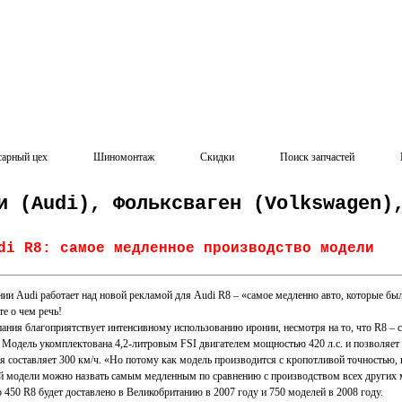
сарный цех
Шиномонтаж
Скидки
Поиск запчастей
и (Audi), Фольксваген (Volkswagen)
di R8: самое медленное производство модели
и Audi работает над новой рекламой для Audi R8 – «самое медленно авто, которые был
е о чем речь!
ия благоприятствует интенсивному использованию иронии, несмотря на то, что R8 – с
 Модель укомплектована 4,2-литровым FSI двигателем мощностью 420 л.с. и позволяет до
 составляет 300 км/ч. «Но потому как модель производится с кропотливой точностью,
й модели можно назвать самым медленным по сравнению с производством всех других м
 450 R8 будет доставлено в Великобританию в 2007 году и 750 моделей в 2008 году.