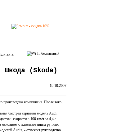
Контакты
, Шкода (Skoda)
19.10.2007
о произведено компанией». После того,
амая быстрая серийная модель Audi,
стичь скорости в 100 км/ч за 4,4 с.
 в основном с использованием ручных
оделей Audi», - отмечает руководство