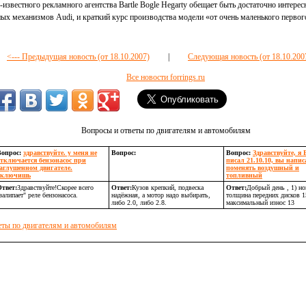
звестного рекламного агентства Bartle Bogle Hegarty обещает быть достаточно интере
ых механизмов Audi, и краткий курс производства модели «от очень маленького первог
<--- Предыдущая новость (от 18.10.2007)
|
Следующая новость (от 18.10.2007
Все новости forrings.ru
Вопросы и ответы по двигателям и автомобилям
Вопрос:
здравствуйте. у меня не
Вопрос:
Вопрос:
Здравствуйте, я 
отключается бензонасос при
писал 21.10.10, вы напи
заглушенном двигателе.
поменять воздушный и
включишь
топливный
твет:
Здравствуйте!Скорее всего
Ответ:
Кузов крепкий, подвеска
Ответ:
Добрый день , 1) н
залипает" реле бензонасоса.
надёжная, а мотор надо выбирать,
толщина передних дисков 
либо 2.0, либо 2.8.
максимальный износ 13
еты по двигателям и автомобилям