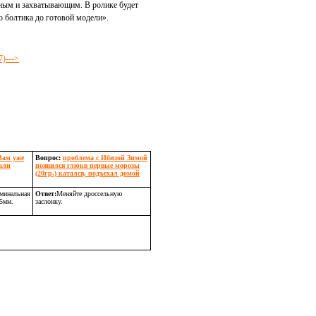
сным и захватывающим. В ролике будет
о болтика до готовой модели».
)--->
Вам уже
Вопрос:
проблема с Ибизой Зимой
сали
появился глюкв первые морозы
(20гр.) катался, подъехал домой
оминальная
Ответ:
Меняйте дроссельную
15мм.
заслонку.