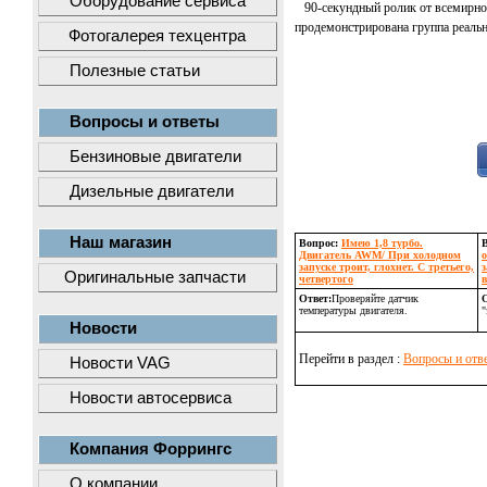
Оборудование сервиса
90-секундный ролик от всемирно-и
продемонстрирована группа реальн
Фотогалерея техцентра
Полезные статьи
Вопросы и ответы
Бензиновые двигатели
Дизельные двигатели
Наш магазин
Вопрос:
Имею 1,8 турбо.
Двигатель AWM/ При холодном
запуске троит, глохнет. С третьего,
Оригинальные запчасти
четвертого
Ответ:
Проверяйте датчик
О
температуры двигателя.
"
Новости
Перейти в раздел :
Вопросы и отв
Новости VAG
Новости автосервиса
Компания Форрингс
О компании