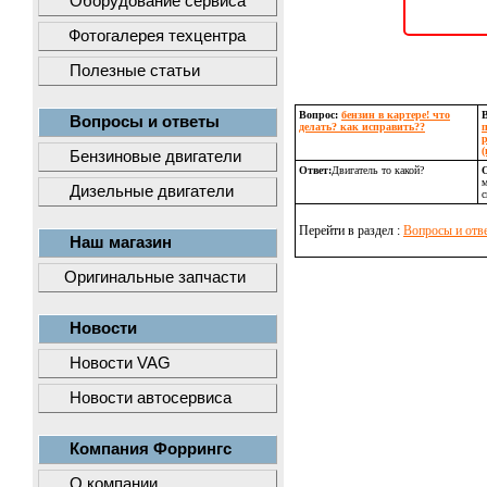
Оборудование сервиса
Фотогалерея техцентра
Полезные статьи
Вопрос:
бензин в картере! что
Вопросы и ответы
делать? как исправить??
п
р
Бензиновые двигатели
Ответ:
Двигатель то какой?
О
м
Дизельные двигатели
с
Перейти в раздел :
Вопросы и отв
Наш магазин
Оригинальные запчасти
Новости
Новости VAG
Новости автосервиса
Компания Форрингс
О компании