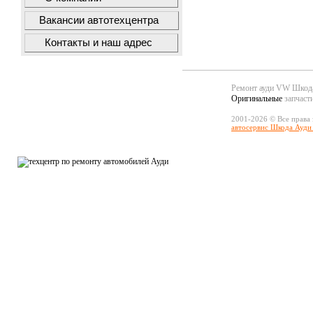
Вакансии автотехцентра
Контакты и наш адрес
Ремонт ауди VW Шко
Оригинальные
запчаст
2001-2026 © Все права
автосервис Шкода Ауди