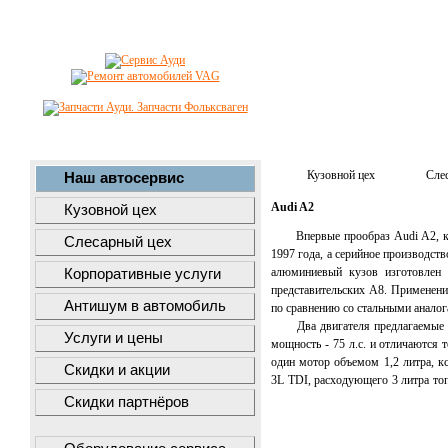
Кузовной цех
Сле
Наш автосервис
Audi A2
Кузовной цех
Впервые прообраз Audi A2, к
Слесарный цех
1997 года, а серийное производст
алюминиевый кузов изготовлен 
Корпоративные услуги
представительских А8. Применени
Антишум в автомобиль
по сравнению со стальными анало
Два двигателя предлагаемые дл
Услуги и цены
мощность - 75 л.с. и отличаются 
один мотор объемом 1,2 литра, к
Скидки и акции
3L TDI, расходующего 3 литра то
Скидки партнёров