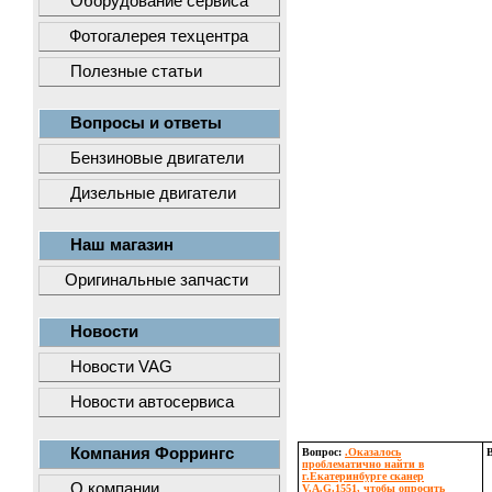
Оборудование сервиса
Фотогалерея техцентра
Полезные статьи
Вопросы и ответы
Бензиновые двигатели
Дизельные двигатели
Наш магазин
Оригинальные запчасти
Новости
Новости VAG
Новости автосервиса
Компания Форрингс
Вопрос:
.Оказалось
проблематично найти в
г.Екатеринбурге сканер
О компании
V.A.G.1551, чтобы опросить