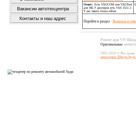
Ответ:
. Есть VAGCOM или VAGTool
О
для ПК.У диллеров есть VAS 1551.2.
Вакансии автотехцентра
У нас такого блока сейчас
Контакты и наш адрес
Перейти в раздел :
Вопросы и отв
Ремонт ауди VW Шко
Оригинальные
запчаст
2001-2026 © Все права
автосервис Шкода Ауди