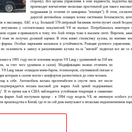
сторону). Все органы управления в зоне видимости, подсветка п
производит впечатление несколько простоватой для такого высокого
подражания (в отличие от шикарных "японцев"). В этом, согласитес
дорогой автомобиль оснащен всеми системами безопасности, кото
ля и пассажира, АБС и т.д. Большой 570-литровый багажник почти пугает своей бездо
 энтузиазма у состоятельных покупателей V8 не вызвал. Потребовалось некоторое 
шом седане и привыкнуть к тому, что Audi теперь тоже в высшем свете. Впрочем, аж
тоже не получил должной оценки. В этом винят стилистику кузова, по мнению м
 фирмы. Особые нарекания вызывала и устойчивость. Реакция рулевого управления, 
 но склонность к заносу и раскачиванию кузова из-за "мягкой" подвески все же со
ел в 1991 году после освоения модели V8 Lang с удлиненной на 318 мм
мм, за счет чего удлинили и салон). Модификацию можно отличить по
 V8 Lang также оснащали мини-баром, телевизором, спутниковой связью и
ря которым в салоне могли с комфортом разместиться до семи человек.
 себе. Автомобиль весьма презентабелен и спустя пять лет после
 подтверждается весьма высокой для марки Audi ценой подержанных
д". В то время как в США наблюдается устойчивая тенденция к снижению
на фирме Audi поступили проще - в 1994 году модель V8, не имевшую особого усп
я производства в Китай, где ее по сей день выпускают в несколько видоизмененном вар