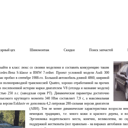
сарный цех
Шиномонтаж
Скидки
Поиск запчастей
ыйти в класс люкс со своими моделями и составить конкуренцию таким
cedes-Benz S-klasse и BMW 7-reiher. Проект условной модели Audi 300
 час пробил в сентябре 1988-го. Большой автомобиль длиной 4860, шириной
и полноприводной трансмиссией Quattro, хорошо отработанной на прочих
 послевоенной истории марки двигателем V8 (отсюда и название модели)
ью 250 л.с. (заводская серия РТ). Динамические параметры достаточно
 высокого крутящего момента 340 Нћм составляет 7,9 с, а максимальная
на версии Exklusiv ее дополнила 4,2-литровая 280-сильная версия двигателя
(ABH). Тем не менее динамические характеристики возросли не
немецких традициях, т.е. много кожи и красного дерева, и в
Эргономика водительского места, конечно, великолепна, но с
поддержкой жестковаты (все правильно - на виражах автобанов па