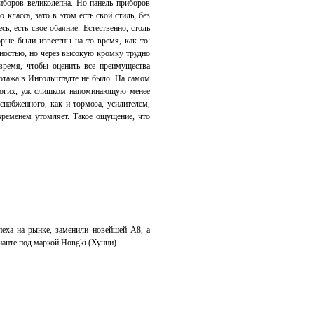
риборов великолепна. Но панель приборов
 класса, зато в этом есть свой стиль, без
ь, есть свое обаяние. Естественно, столь
рые были известны на то время, как то:
нностью, но через высокую кромку трудно
время, чтобы оценить все преимущества
иотажа в Ингольштадте не было. На самом
ногих, уж слишком напоминающую менее
снабженного, как и тормоза, усилителем,
 временем утомляет. Такое ощущение, что
еха на рынке, заменили новейшей А8, а
ианте под маркой Hongki (Хунци).