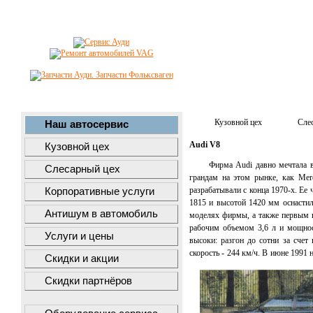
Кузовной цех
Сле
Наш автосервис
Audi V8
Кузовной цех
Фирма Audi давно мечтала в
Слесарный цех
грандам на этом рынке, как Mer
разрабатывали с конца 1970-х. Ее
Корпоративные услуги
1815 и высотой 1420 мм оснастил
Антишум в автомобиль
моделях фирмы, а также первым в
рабочим объемом 3,6 л и мощност
Услуги и цены
высоки: разгон до сотни за счет
скорость - 244 км/ч. В июне 1991 
Скидки и акции
Скидки партнёров