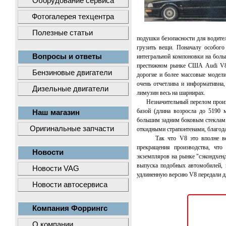
Оборудование сервиса
Фотогалерея техцентра
Полезные статьи
подушки безопасности для водите
грузить вещи. Поначалу особого
Вопросы и ответы
интегральной компоновки на боль
престижном рынке США Audi V8 
Бензиновые двигатели
дорогие и более массовые модели
очень отчетлива и информативна,
Дизельные двигатели
лимузин весь на шарнирах.
Незначительный перелом произош
базой (длина возросла до 5190 
Наш магазин
большим задним боковым стеклам.
Оригинальные запчасти
откидными страпонтенами, благода
Так что V8 это вполне вещь в
прекращения производства, что
Новости
экземпляров на рынке "сэкондхен
выпуска подобных автомобилей, 
Новости VAG
удлиненную версию V8 передали дл
Новости автосервиса
Компания Форрингс
О компании