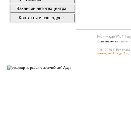
Вакансии автотехцентра
Контакты и наш адрес
Ремонт ауди VW Шко
Оригинальные
запчаст
2001-2026 © Все права
автосервис Шкода Ауди