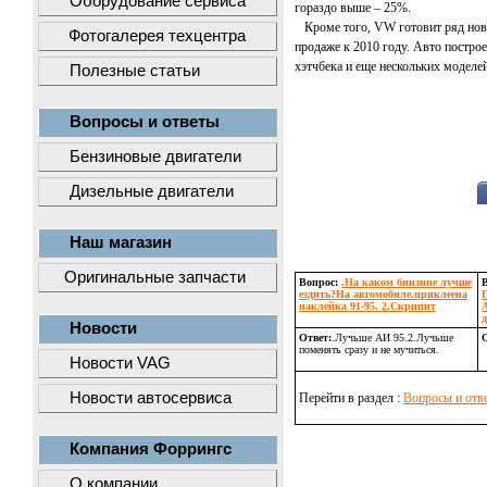
Оборудование сервиса
гораздо выше – 25%.
Кроме того, VW готовит ряд новы
Фотогалерея техцентра
продаже к 2010 году. Авто постро
хэтчбека и еще нескольких моделей
Полезные статьи
Вопросы и ответы
Бензиновые двигатели
Дизельные двигатели
Наш магазин
Оригинальные запчасти
Вопрос:
.На каком бинзине лучше
ездить?На автомобиле.приклеена
наклейка 91-95. 2.Скрипит
А
д
Новости
Ответ:
.Лучьше АИ 95.2.Лучьше
О
поменять сразу и не мучиться.
Новости VAG
Новости автосервиса
Перейти в раздел :
Вопросы и отв
Компания Форрингс
О компании