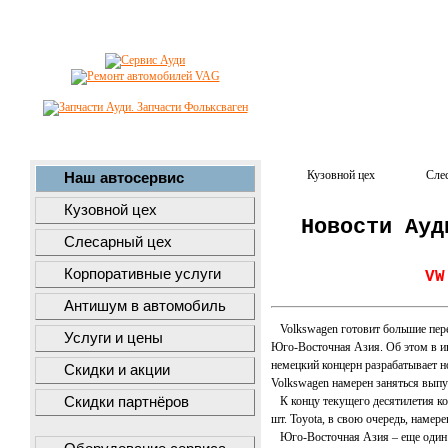
Кузовной цех
Сле
Наш автосервис
Кузовной цех
Новости Ауд
Слесарный цех
Корпоративные услуги
VW
Антишум в автомобиль
Volkswagen готовит большие перем
Услуги и цены
Юго-Восточная Азия. Об этом в ин
немецкий концерн разрабатывает н
Скидки и акции
Volkswagen намерен заняться выпу
Скидки партнёров
К концу текущего десятилетия ком
шт. Toyota, в свою очередь, намер
Юго-Восточная Азия – еще один пр