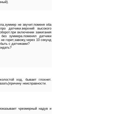
рный).
ла,зуммер не звучит.поменя оба
про датчики.верхний высокого
аоборот.при включении зажигания
 без зуммера.поменял датчики
не горит,завожу,через 10 секунд
 быть с датчиками?
жидать?
холостой ход, бывает глохнет.
азать)причину неисправности.
показывает чрезмерный надув и