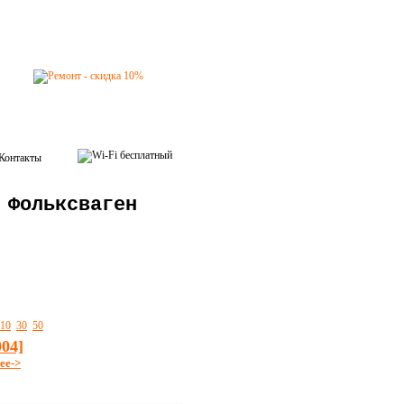
Контакты
 Фольксваген
10
30
50
004]
ее->