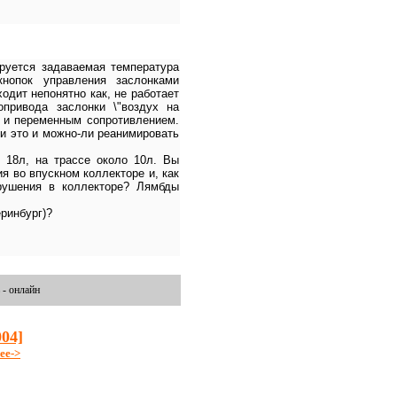
ируется задаваемая температура
нопок управления заслонками
одит непонятно как, не работает
привода заслонки \"воздух на
а и переменным сопротивлением.
ли это и можно-ли реанимировать
 18л, на трассе около 10л. Вы
я во впускном коллекторе и, как
зрушения в коллекторе? Лямбды
еринбург)?
 - онлайн
004]
ее->