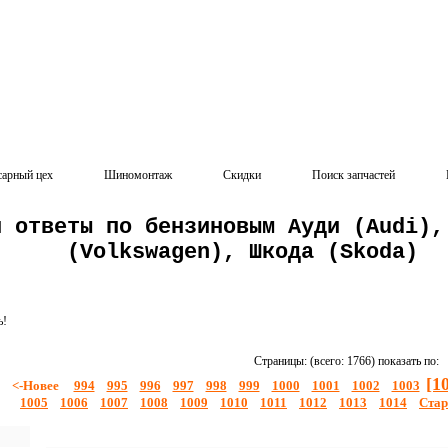
сарный цех
Шиномонтаж
Скидки
Поиск запчастей
и ответы по бензиновым Ауди (Audi),
(Volkswagen), Шкода (Skoda)
ь!
Страницы: (всего: 1766) показать по:
[1
<-Новее
994
995
996
997
998
999
1000
1001
1002
1003
1005
1006
1007
1008
1009
1010
1011
1012
1013
1014
Стар