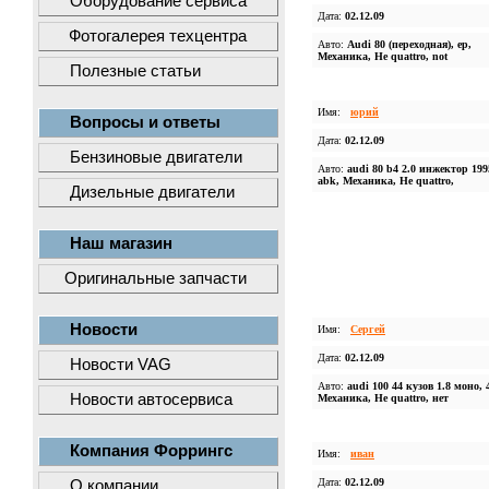
Оборудование сервиса
Дата:
02.12.09
Фотогалерея техцентра
Авто:
Audi 80 (переходная), ep,
Механика, Не quattro, not
Полезные статьи
Имя:
юрий
Вопросы и ответы
Дата:
02.12.09
Бензиновые двигатели
Авто:
audi 80 b4 2.0 инжектор 199
abk, Механика, Не quattro,
Дизельные двигатели
Наш магазин
Оригинальные запчасти
Новости
Имя:
Сергей
Дата:
02.12.09
Новости VAG
Авто:
audi 100 44 кузов 1.8 моно, 
Новости автосервиса
Механика, Не quattro, нет
Компания Форрингс
Имя:
иван
Дата:
02.12.09
О компании