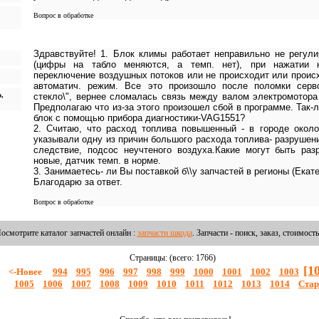
Вопрос в обработке
Здравствуйте! 1. Блок климы работает неправильно не регул
(цифры на табло меняются, а темп. нет), при нажатии к
переключение воздушных потоков или не происходит или происх
автоматич. режим. Все это произошло после поломки серво
o,
стекло\", вернее сломалась связь между валом электромотор
Предполагаю что из-за этого произошел сбой в программе. Так-
блок с помощью прибора диагностики-VAG1551?
2. Считаю, что расход топлива повышенный - в городе около
указывали одну из причин большого расхода топлива- разрушени
следствие, подсос неучтеного воздуха.Какие могут быть ра
новые, датчик темп. в норме.
3. Занимаетесь- ли Вы поставкой б\\у запчастей в регионы (Екат
Благодарю за ответ.
Вопрос в обработке
осмотрите каталог запчастей онлайн :
запчасти шкода
. Запчасти - поиск, заказ, стоимость
Страницы: (всего: 1766)
[1
<-Новее
994
995
996
997
998
999
1000
1001
1002
1003
1005
1006
1007
1008
1009
1010
1011
1012
1013
1014
Стар