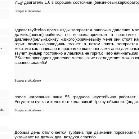
Ищу двигатель 1.6 в хорошем состоянии (бензиновый;карбюрато
Вопрос в обработке
здравствуйте!во время езды загорается лаппочка давления мас
датчика(новые)проблема не исчезла.прочитал в програмке 
давления(белый),снизу низкого(коричневый)у меня они стоят н
горит лампочка,заводишь тухнет а потом опять загорается
5,
местами как написано в програмке.включаю зажигание,лампочка 
звучит зуммер постоянно а лампоча не горит.с чего начинать,как
PS/если пропадает давление масла,какие последствия можно о
заранее спасибо!
Вопрос в обработке
после нагревания ваше 55 градусов неустойчиво работает 
Регулятор пуска и холостого хода новый.Прошу объяснить(подск
4B,
Вопрос в обработке
Добрый день отключается турбина при движении.пороверили 
указывает на датчик дав. воздуха.спасибо