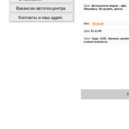
Авто:
фольксиаген шаран , афн,
Вакансии автотехцентра
Механика, Не quattro, дизель
Контакты и наш адрес
Имя:
ИгорьМ
Дата:
01.12.09
Авто:
Ауди, ААН, Автомат, quattr
климат-контроль
П