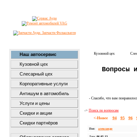
Кузовной цех
Сле
Наш автосервис
Кузовной цех
Вопросы 
Слесарный цех
Корпоративные услуги
Антишум в автомобиль
- Спасибо, что вам понравилос
Услуги и цены
->
Поиск по вопросам
Скидки и акции
<-Новее
94
95
96
Скидки партнёров
Имя:
александр
Дата:
06.05.13