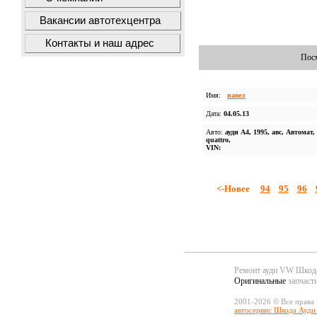
Вакансии автотехцентра
Контакты и наш адрес
Посм
Имя:
павел
Дата:
04.05.13
Авто:
ауди А4, 1995, авс, Автомат,
quattro,
VIN:
<-Новее
94
95
96
Ремонт ауди VW Шко
Оригинальные
запчаст
2001-2026 © Все права
автосервис Шкода Ауди