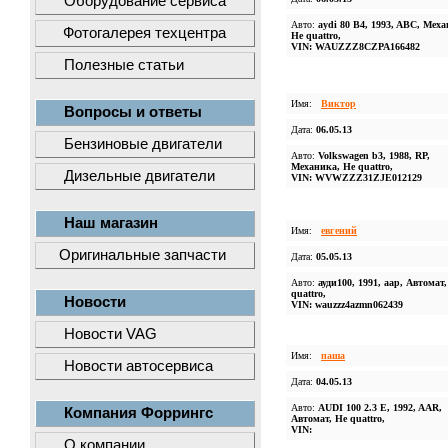
Оборудование сервиса
Авто:
aydi 80 B4, 1993, ABC, Меха
Фотогалерея техцентра
Не quattro,
VIN: WAUZZZ8CZPA166482
Полезные статьи
Имя:
Виктор
Вопросы и ответы
Дата:
06.05.13
Бензиновые двигатели
Авто:
Volkswagen b3, 1988, RP,
Механика, Не quattro,
Дизельные двигатели
VIN: WVWZZZ31ZJE012129
Наш магазин
Имя:
евгений
Оригинальные запчасти
Дата:
05.05.13
Авто:
ауди100, 1991, аар, Автомат,
quattro,
Новости
VIN: wauzzz4azmn062439
Новости VAG
Имя:
паша
Новости автосервиса
Дата:
04.05.13
Авто:
AUDI 100 2.3 E, 1992, AAR,
Компания Форрингс
Автомат, Не quattro,
VIN:
О компании