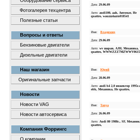
Оборудование сервиса
Дата:
29.06.09
Фотогалерея техцентра
Авто:
audi100, aah, Автомат, Не
quattro, wauzzz4azrn018541
Полезные статьи
Имя:
Владимир
Вопросы и ответы
Дата:
29.06.09
Бензиновые двигатели
Авто:
wv шаран, AJH, Механика,
quattro, WWWZZZ7MZWWV0615
Дизельные двигатели
Наш магазин
Имя:
Юрий
Дата:
28.06.09
Оригинальные запчасти
Авто:
audi b4 2,0 инжектор 1995г.
obk, Механика, Не quattro,
Новости
Новости VAG
Имя:
Tanya
Дата:
26.06.09
Новости автосервиса
Авто:
Audi 80 1988г., SF, Механик
quattro,
Компания Форрингс
О компании