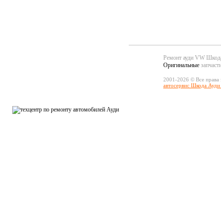
Ремонт ауди VW Шко
Оригинальные
запчаст
2001-2026 © Все права
автосервис Шкода Ауди