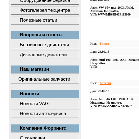
Оборудование сервиса
Авто:
VW b5+ usa, 2003, AWM,
Фотогалерея техцентра
Автомат, Не quattro,
VIN: WVWMD63B03P183000
Полезные статьи
Вопросы и ответы
Имя:
Тимур
Бензиновые двигатели
Дата:
28.09.13
Дизельные двигатели
Авто:
audi 100, 1991, AAE, Механ
Не quattro,
VIN:
Наш магазин
Оригинальные запчасти
Имя:
Алексей
Дата:
28.09.13
Новости
Авто:
Audi A6 1.8T, 1998, AEB,
Механика, Не quattro,
Новости VAG
VIN: WAUZZZ4BZWN124667
Новости автосервиса
Компания Форрингс
О компании