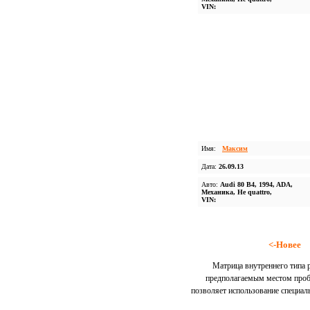
VIN:
Имя:
Максим
Дата:
26.09.13
Авто:
Audi 80 B4, 1994, ADA,
Механика, Не quattro,
VIN:
<-Новее
Матрица внутреннего типа р
предполагаемым местом проб
позволяет использование специа