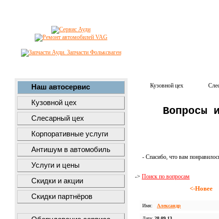
Кузовной цех
Сле
Наш автосервис
Кузовной цех
Вопросы 
Слесарный цех
Корпоративные услуги
Антишум в автомобиль
- Спасибо, что вам понравилос
Услуги и цены
->
Поиск по вопросам
Скидки и акции
<-Новее
Скидки партнёров
Имя:
Александр
Дата:
28.09.13