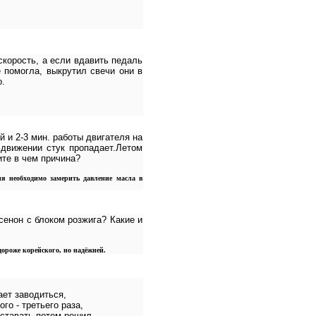
скорость, а если вдавить педаль
 помогла, выкрутил свечи они в
о.
 и 2-3 мин. работы двигателя на
 движении стук пропадает.Летом
ите в чем причина?
ия необходимо замерить давление масла в
сенон с блоком розжига? Какие и
дороже корейского, но надёжней.
ает заводиться,
го - третьего раза,
оставать,потом решил