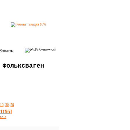
Контакты
 Фольксваген
10
30
50
[1195]
ее->