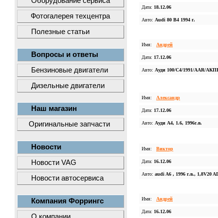
Оборудование сервиса
Дата:
18.12.06
Фотогалерея техцентра
Авто:
Audi 80 B4 1994 г.
Полезные статьи
Имя:
Андрей
Вопросы и ответы
Дата:
17.12.06
Бензиновые двигатели
Авто:
Ауди 100/С4/1991/AAR/АКП
Дизельные двигатели
Имя:
Александр
Наш магазин
Дата:
17.12.06
Оригинальные запчасти
Авто:
Ауди А4, 1.6, 1996г.в.
Новости
Имя:
Виктор
Новости VAG
Дата:
16.12.06
Авто:
audi A6 , 1996 г.в., 1,8V20 
Новости автосервиса
Имя:
Андрей
Компания Форрингс
Дата:
16.12.06
О компании