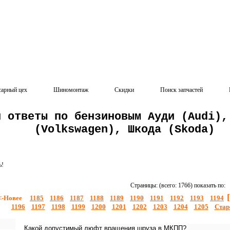
сарный цех
Шиномонтаж
Скидки
Поиск запчастей
и ответы по бензиновым Ауди (Audi),
(Volkswagen), Шкода (Skoda)
ь!
Страницы: (всего: 1766) показать по:
<-Новее
1185
1186
1187
1188
1189
1190
1191
1192
1193
1194
1196
1197
1198
1199
1200
1201
1202
1203
1204
1205
Стар
Какой допустимый люфт вращения шруза в МКПП?