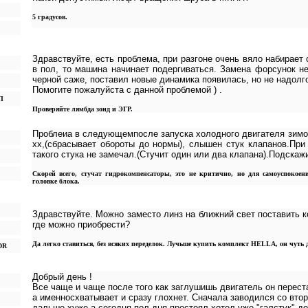
5 градусов.
Здравствуйте, есть проблема, при разгоне очень вяло набирает 
в пол, то машина начинает подергиваться. Замена форсунок не
черной саже, поставил новые динамика появилась, но не надолг
Помогите пожалуйста с данной проблемой ) .
П
Проверяйте лямбда зонд и ЭГР.
Проблеиа в следующемпосле запуска холодного двигателя зимой
хх,(сбрасывает обороты до нормы), слышен стук клапанов.При
такого стука не замечал.(Стучит один или два клапана).Подскаж
Скорей всего, стучат гидрокомпенсаторы, это не критично, но для самоуспокоен
головке блока.
Здравствуйте. Можно заместо линз на ближний свет поставить к
где можно приобрести?
Да легко ставиться, без всяких переделок. Лучьше купить комплект HELLA, он чуть 
ADR
Добрый день !
Все чаще и чаще после того как заглушишь двигатель он перест
а именносхватывает и сразу глохнет. Сначала заводился со второ
дальше-хуже,а сегодня пол дня простоял,хотел уже "галстук" д