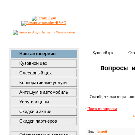
Кузовной цех
Сле
Наш автосервис
Кузовной цех
Вопросы 
Слесарный цех
Корпоративные услуги
Антишум в автомобиль
- Спасибо, что вам понравилос
Услуги и цены
->
Поиск по вопросам
Скидки и акции
<
Скидки партнёров
Имя:
Андрей