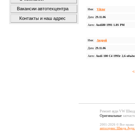
Вакансии автотехцентра
Имя:
Viktor
Дата:
29.11.06
Контакты и наш адрес
Авто:
Audi80 1991 1.8S PM
Имя:
Андрей
Дата:
29.11.06
Авто:
Audi 100 C4 1993г 2,6 объём
<
Ремонт ауди VW Шко
Оригинальные
запчаст
2001-2026 © Все права
автосервис Шкода Ауди