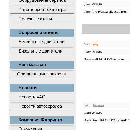
Оборудование сервиса
Дата:
29.11.06
Фотогалерея техцентра
Авто:
VW-PASSAT,2L, AEP,1996
Полезные статьи
Вопросы и ответы
Бензиновые двигатели
Имя:
oleg
Дизельные двигатели
Дата:
29.11.06
Авто:
audi 80 b4 1992 акпп свт
Наш магазин
Оригинальные запчасти
Новости
Новости VAG
Имя:
Михаил
Новости автосервиса
Дата:
29.11.06
Компания Форрингс
Авто:
Audi 100 C4 1992 г.в. AAH 2
О компании