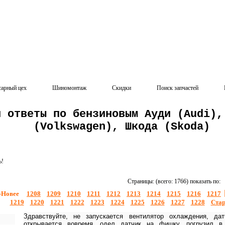
сарный цех
Шиномонтаж
Скидки
Поиск запчастей
и ответы по бензиновым Ауди (Audi),
(Volkswagen), Шкода (Skoda)
ь!
Страницы: (всего: 1766) показать по:
-Новее
1208
1209
1210
1211
1212
1213
1214
1215
1216
1217
1219
1220
1221
1222
1223
1224
1225
1226
1227
1228
Стар
Здравствуйте, не запускается вентилятор охлаждения, да
открывается вовремя, одел датчик на фишку, погрузил в