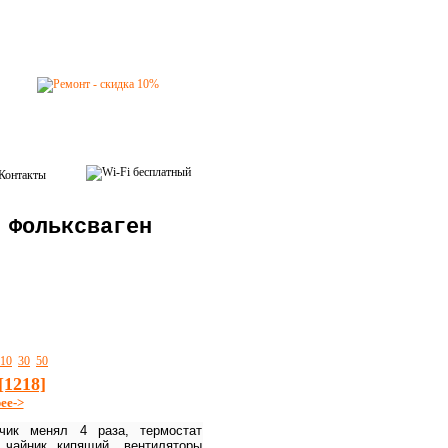
Контакты
 Фольксваген
10
30
50
[1218]
ее->
тчик менял 4 раза, термостат
 чайник кипящий, вентиляторы