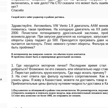
включились, в чем дело? На СТО сказали что может быть ошибк
нет?
Спасибо
Скорей всего забит радиатор в районе датчика.
Здравствуйте. Автомобиль VW Vento 1.8 двигатель AAM монов
появилась такая проблема. На холодную двигатель на ХХ рабо
2000. Почистили потенциометр дроссельной заслонки, про
возникла другая. При запуске двигателя на холодную, запускает
обороты сразу падают до 500. Приходится прогревать давя н
пытается заглохнуть. Плюс немного гуляют обороты. Фильтра м
быть проблема?
В потецмометр вы напрасно лазили- это обычно плохо кончается.
И проблема может быть в сервоприводе дроссельной заслонки.
1. Где находится моторчик печки? Последнее время стал
добраться? Возможно ли его смазать или обязательно надо ста
2. Перестал работать круиз-контроль. Где надо искать причину?
3. На счет ответа про фильтр нулевого сопротивления. Как 
.8
узнать цены. Я живу в Казахстане, можете ли доставить товар в 
Приблизительные цены фильтр нулевик+жидкость+доставка в Ка
1.Под капотом за облицовкой в районе стеклоочистителя. Не ремонтируется, подлежи
2.Опросить сканером и поискать подсос воздуха, ведь исполнительный механизм вак
3.Стоит весь комплект не более 100$, но отправить не сможем.