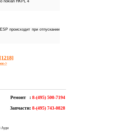
но nokian HKPL 4
 ESP происходит при отпускании
[1218]
ее->
Ремонт :
8-(495) 500-7194
Запчасти:
8-(495) 743-0828