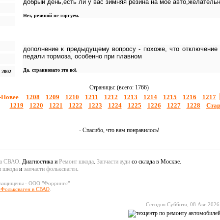
добрый день,есть ли у вас зимняя резина на мое авто,желатель
Нет, резиной не торгуем.
дополнение к предыдущему вопросу - похоже, что отключение
педали тормоза, особенно при плавном
Да, странновато это всё.
 2002
Страницы: (всего: 1766)
-Новее
1208
1209
1210
1211
1212
1213
1214
1215
1216
1217
1219
1220
1221
1222
1223
1224
1225
1226
1227
1228
Стар
- Спасибо, что вам понравилось!
да СВАО
. Диагностика и
Ремонт шкода
.
Запчасти ауди
со склада в Москве.
и шкода
и
запчасти фольксваген
.
 защищены - ООО "Форрингс"
 Фольксваген в СВАО
.
Сегодня Суббота, 08 Авг 2026