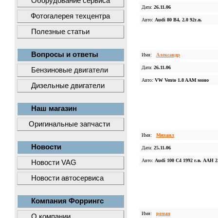
Оборудование сервиса
Дата:
26.11.06
Фотогалерея техцентра
Авто:
Audi 80 B4, 2.0 92г.в.
Полезные статьи
Вопросы и ответы
Имя:
Александр
Дата:
26.11.06
Бензиновые двигатели
Авто:
VW Vento 1.8 AAM моно
Дизельные двигатели
Наш магазин
Оригинальные запчасти
Имя:
Михаил
Новости
Дата:
25.11.06
Авто:
Audi 100 C4 1992 г.в. AAH 2
Новости VAG
Новости автосервиса
Компания Форрингс
Имя:
роман
О компании