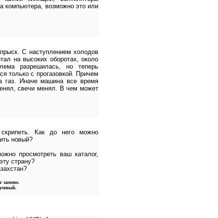
а компьютера, возможно это или
прыск. С наступлением холодов
тал на высоких оборотах, около
блема разрешилась, но теперь
ся только с прогазовкой. Причем
а газ. Иначе машина все время
енял, свечи менял. В чем может
 скрипеть. Как до него можно
вить новый?
можно просмотреть ваш каталог,
эту страну?
захстан?
т замене.
уумный.