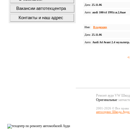
Дата:
25.11.06
Вакансии автотехцентра
Авто:
audi 100/c4 1991г.в.2,0аае
Контакты и наш адрес
Имя:
Владимир
Дата:
25.11.06
Авто:
Audi A4 Avant 2.4 мультитр.
<
Ремонт ауди VW Шко
Оригинальные
запчаст
2001-2026 © Все права
автосервис Шкода Ауди