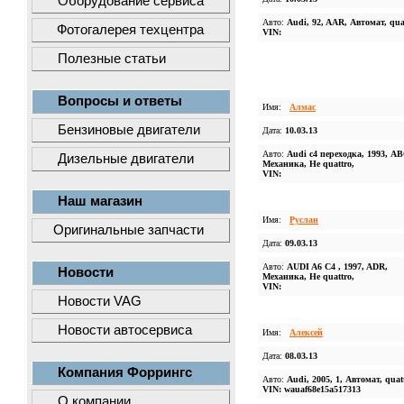
Оборудование сервиса
Авто:
Audi, 92, AAR, Автомат, qua
Фотогалерея техцентра
VIN:
Полезные статьи
Вопросы и ответы
Имя:
Алмас
Бензиновые двигатели
Дата:
10.03.13
Авто:
Audi c4 переходка, 1993, АВ
Дизельные двигатели
Механика, Не quattro,
VIN:
Наш магазин
Имя:
Руслан
Оригинальные запчасти
Дата:
09.03.13
Авто:
AUDI A6 C4 , 1997, ADR,
Новости
Механика, Не quattro,
VIN:
Новости VAG
Новости автосервиса
Имя:
Алексей
Дата:
08.03.13
Компания Форрингс
Авто:
Audi, 2005, 1, Автомат, quat
VIN: wauaf68e15a517313
О компании