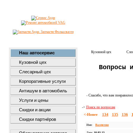
Кузовной цех
Сле
Наш автосервис
Кузовной цех
Вопросы 
Слесарный цех
Корпоративные услуги
Антишум в автомобиль
- Спасибо, что вам понравилос
Услуги и цены
->
Поиск по вопросам
Скидки и акции
<-Новее
134
135
136
Скидки партнёров
Имя:
Валентин
Дата:
10.03.13