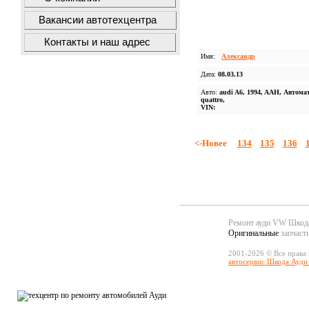
Вакансии автотехцентра
Контакты и наш адрес
Имя:
Александр
Дата:
08.03.13
Авто:
audi A6, 1994, AAH, Автомат
quattro,
VIN:
<-Новее
134
135
136
Ремонт ауди VW Шко
Оригинальные
запчаст
2001-2026 © Все права
автосервис Шкода Ауди