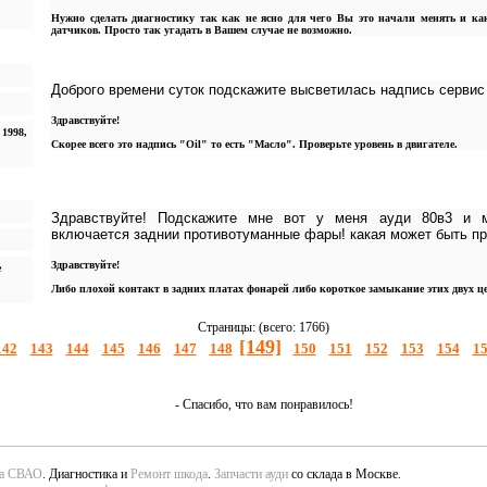
Нужно сделать диагностику так как не ясно для чего Вы это начали менять и к
датчиков. Просто так угадать в Вашем случае не возможно.
Доброго времени суток подскажите высветилась надпись сервис
Здравствуйте!
 1998,
Скорее всего это надпись "Oil" то есть "Масло". Проверьте уровень в двигателе.
Здравствуйте! Подскажите мне вот у меня ауди 80в3 и м
включается заднии противотуманные фары! какая может быть п
Здравствуйте!
е
Либо плохой контакт в задних платах фонарей либо короткое замыкание этих двух це
Страницы: (всего: 1766)
[149]
142
143
144
145
146
147
148
150
151
152
153
154
1
- Спасибо, что вам понравилось!
да СВАО
. Диагностика и
Ремонт шкода
.
Запчасти ауди
со склада в Москве.