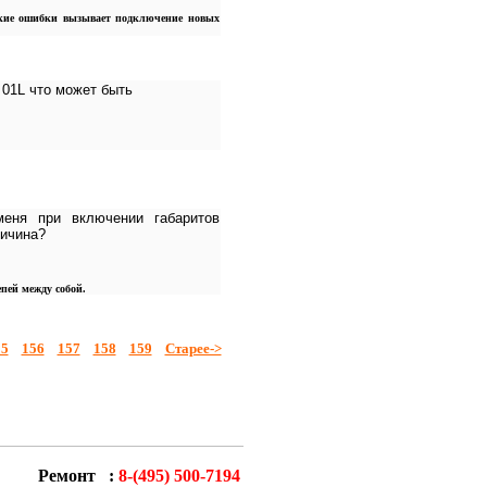
акие ошибки вызывает подключение новых
 01L что может быть
еня при включении габаритов
ричина?
пей между собой.
55
156
157
158
159
Старее->
Ремонт :
8-(495) 500-7194