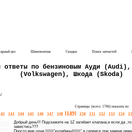
сарный цех
Шиномонтаж
Скидки
Поиск запчастей
и ответы по бензиновым Ауди (Audi),
(Volkswagen), Шкода (Skoda)
ь!
Страницы: (всего: 1766) показать по:
[149]
142
143
144
145
146
147
148
150
151
152
153
154
1
Добрый день!!! Подскажите на 1Z загибает клапана,и если да ,т
завестись???
Просто мне одни \\\\\\\"кулибины\\\\\\\" в сервисе при замене р