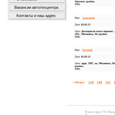
Автомат, quattro,
VIN:
Вакансии автотехцентра
Контакты и наш адрес
Имя:
Александр
Дата:
02.03.13
Авто:
фольцваген пасат вариант ,
AYL, Механика, Не quattro,
VIN:
Имя:
Евгений
Дата:
01.03.13
Авто:
ауди, 1987, aa, Механика, Н
quattro,
VIN:
<-Новее
139
140
141
Ремонт ауди VW Шко