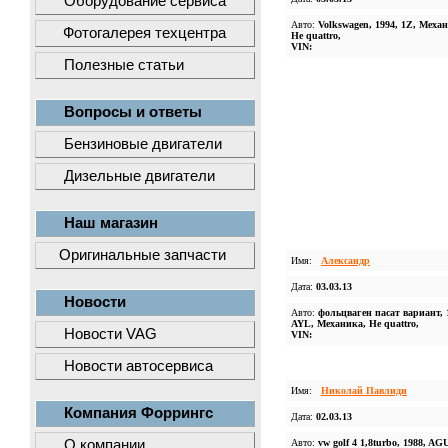
Оборудование сервиса
Авто:
Volkswagen, 1994, 1Z, Меха
Фотогалерея техцентра
Не quattro,
VIN:
Полезные статьи
Вопросы и ответы
Бензиновые двигатели
Дизельные двигатели
Наш магазин
Оригинальные запчасти
Имя:
Александр
Дата:
03.03.13
Новости
Авто:
фольцваген пасат вариант, 
AYL, Механика, Не quattro,
Новости VAG
VIN:
Новости автосервиса
Имя:
Николай Павлиди
Компания Форрингс
Дата:
02.03.13
О компании
Авто:
vw golf 4 1,8turbo, 1988, AG