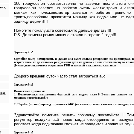
180 градусов,он соответственно не завелся после этого о
ника,
градусов,он завелся но работал очень жестко,троил и лязга
меткам как положено,мотор завелся и работает ровно,но
троить,попробовал прокатится машину как подменили не едет
задницу держит!!!!
Помогите пожалуйста советом,что дальше делать!!!!
P.S. До замены ремня машина стояла в гараже 2 года!!!
Здравствуйте!
Сделайте замер компрессии. Я думаю она будет сильно разбросана по цилиндрам. 
встретились, но до сильных разрушений дело не дошло - лишь слегка погнуло клапа
Думаю дело закончится вскрытием ГБЦ и заменой нескольких клапанов.
Доброго времени суток часто стал загораться абс
Здравствуйте!
Возможные причины:
1998,
1. Периодически напряжение бортовой сети падает ниже 8 Вольт (не связано 
мощных потребителей?)
2. Перебит(отгнил) провод от датчика АБС (на кочке тряхнет - контакт пропадает, сн
Здравствуйте помогите решить проблему пожалуйста ! По
регулятор воздуха всё новое когда отсоединяю от воздушн
работает когда подключаю глохнет не заводится и запах из глу
U,
Здравствуйте!