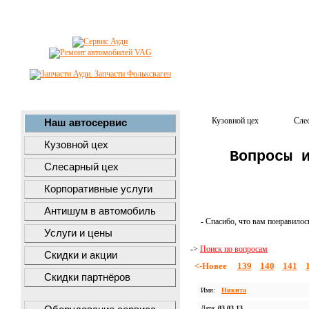
Кузовной цех
Сле
Наш автосервис
Кузовной цех
Вопросы 
Слесарный цех
Корпоративные услуги
Антишум в автомобиль
- Спасибо, что вам понравилос
Услуги и цены
->
Поиск по вопросам
Скидки и акции
<-Новее
139
140
141
Скидки партнёров
Имя:
Никита
Дата:
03.03.13