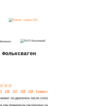
Контакты
 Фольксваген
10
30
50
55
156
157
158
159
Старее->
о может ли двигатель после этого
емня грм провернули распредвал на