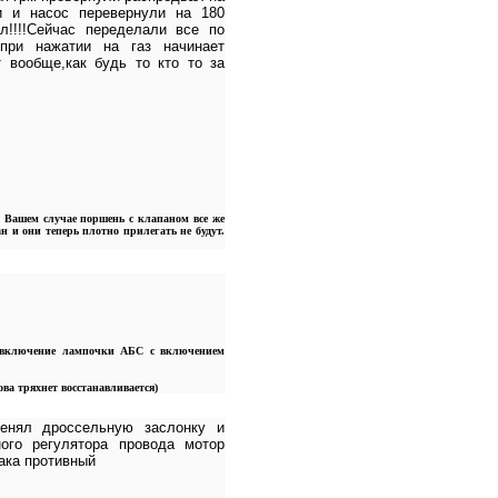
ни и насос перевернули на 180
л!!!!Сейчас переделали все по
 при нажатии на газ начинает
 вообще,как будь то кто то за
В Вашем случае поршень с клапаном все же
н и они теперь плотно прилегать не будут.
ли включение лампочки АБС с включением
ова тряхнет восстанавливается)
менял дроссельную заслонку и
ого регулятора провода мотор
шака противный