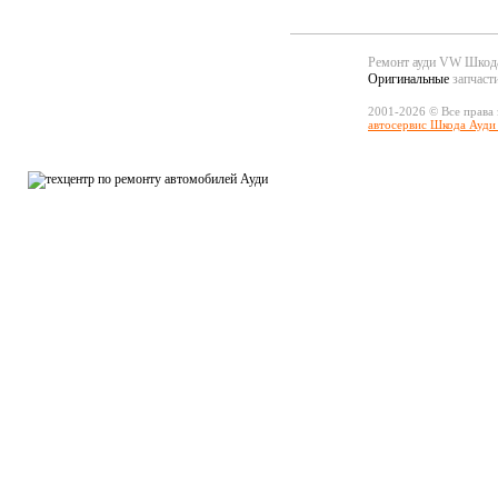
Ремонт ауди VW Шко
Оригинальные
запчаст
2001-2026 © Все права
автосервис Шкода Ауди