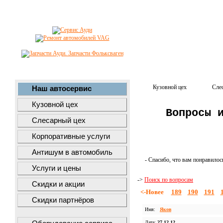
Кузовной цех
Сле
Наш автосервис
Кузовной цех
Вопросы 
Слесарный цех
Корпоративные услуги
Антишум в автомобиль
- Спасибо, что вам понравилос
Услуги и цены
->
Поиск по вопросам
Скидки и акции
<-Новее
189
190
191
Скидки партнёров
Имя:
Яков
Дата:
27.12.12