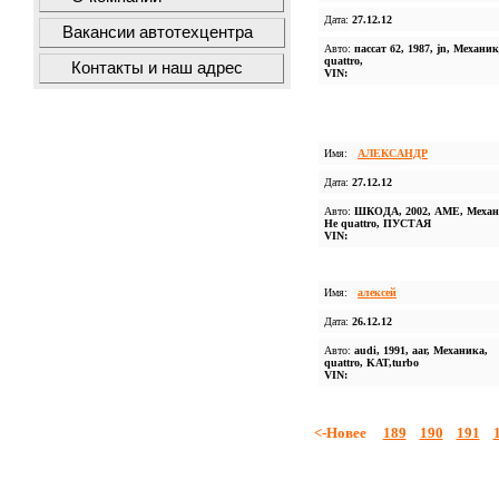
Дата:
27.12.12
Вакансии автотехцентра
Авто:
пассат б2, 1987, jn, Механик
quattro,
Контакты и наш адрес
VIN:
Имя:
АЛЕКСАНДР
Дата:
27.12.12
Авто:
ШКОДА, 2002, АМЕ, Механ
Не quattro, ПУСТАЯ
VIN:
Имя:
алексей
Дата:
26.12.12
Авто:
audi, 1991, aar, Механика,
quattro, KAT,turbo
VIN:
<-Новее
189
190
191