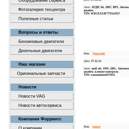
Оборудование сервиса
Авто:
АУДИ А6, 2007, BPJ, Автома
Фотогалерея техцентра
quattro,
VIN: WAUZZZ4F77N141917
Полезные статьи
Вопросы и ответы
Бензиновые двигатели
Дизельные двигатели
Имя:
Дмитрий
Дата:
27.12.12
Наш магазин
Авто:
audi a6, 1995, ABC, Автомат
quattro, климат-контроль
Оригинальные запчасти
VIN: wauzzz4azsn072932
Новости
Новости VAG
Новости автосервиса
Компания Форрингс
Имя:
ринат
О компании