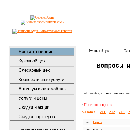
Кузовной цех
Сле
Наш автосервис
Кузовной цех
Вопросы 
Слесарный цех
Корпоративные услуги
Антишум в автомобиль
- Спасибо, что вам понравилос
Услуги и цены
->
Поиск по вопросам
Скидки и акции
<-Новее
211
212
213
Скидки партнёров
Имя:
Сергей
Дата:
06.12.12