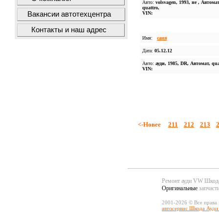
Авто:
volsvagen, 1993, не , Автомат
quattro,
Вакансии автотехцентра
VIN:
Контакты и наш адрес
Имя:
саня
Дата:
05.12.12
Авто:
ауди, 1985, DR, Автомат, qua
VIN:
<-Новее
211
212
213
Ремонт ауди VW Шко
Оригинальные
запчаст
2001-2026 © Все права
автосервис Шкода Ауди