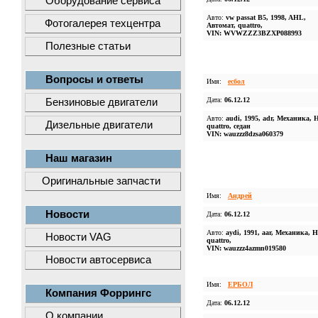
Оборудование сервиса
Авто:
vw passat B5, 1998, AHL,
Фотогалерея техцентра
Автомат, quattro,
VIN: WVWZZZ3BZXP088993
Полезные статьи
Вопросы и ответы
Имя:
есбол
Дата:
06.12.12
Бензиновые двигатели
Авто:
audi, 1995, adr, Механика, 
Дизельные двигатели
quattro, cедан
VIN: wauzzz8dzsa060379
Наш магазин
Оригинальные запчасти
Имя:
Андрей
Новости
Дата:
06.12.12
Авто:
aydi, 1991, aar, Механика, Н
Новости VAG
quattro,
VIN: wauzzz4azmn019580
Новости автосервиса
Имя:
ЕРБОЛ
Компания Форрингс
Дата:
06.12.12
О компании