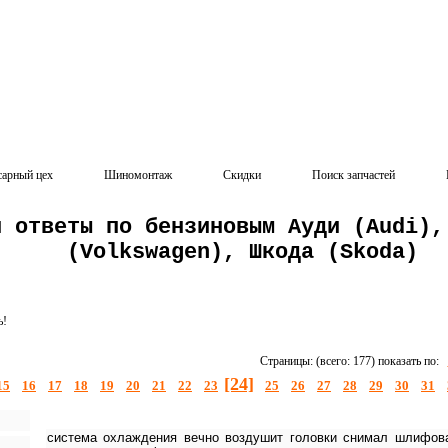
сарный цех
Шиномонтаж
Скидки
Поиск запчастей
и ответы по бензиновым Ауди (Audi),
(Volkswagen), Шкода (Skoda)
ь!
Страницы: (всего: 177) показать по:
[24]
15
16
17
18
19
20
21
22
23
25
26
27
28
29
30
31
система охлаждения вечно воздушит головки снимал шлифов