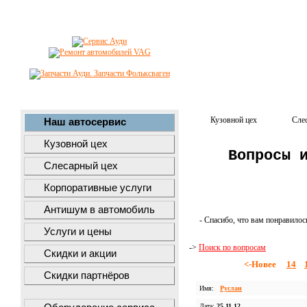
Кузовной цех
Сле
Наш автосервис
Кузовной цех
Вопросы 
Слесарный цех
Корпоративные услуги
Антишум в автомобиль
- Спасибо, что вам понравилос
Услуги и цены
->
Поиск по вопросам
Скидки и акции
<-Новее
14
Скидки партнёров
Имя:
Руслан
Дата:
25.11.12