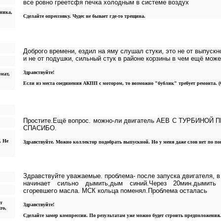
все ровно греетсфя печка холодным в системе воздух
аника,
Сделайте опрессовку. Чудес не бывает где-то трещина.
Доброго времени, ездил на яму слушал стуки, это не от выпускн
и не от подушки, сильный стук в районе корзины в чем ещё мож
Здравствуйте!
омат,
Если из места соединения АКПП с мотором, то возможно "бублик" требует ремонта. (
Простите.Ещё вопрос. можно-ли двигатель АЕВ С ТУРБИНО
СПАСИБО.
, Не
Здравствуйте. Можно коллектор подобрать выпускной. Но у меня даже слов нет по по
Здравствуйте уважаемые. проблема- после запуска двигателя, в
начинает сильно дымить,дым синий.Через 20мин.дымить п
сгоревшего масла. МСК кольца поменял.Проблема осталась
т
Здравствуйте!
ro,
Сделайте замер компрессии. По результатам уже можно будет строить предположения.