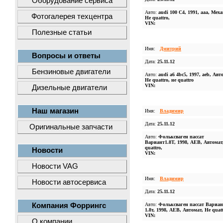
Оборудование сервиса
Авто:
audi 100 C4, 1991, aaa, Мех
Фотогалерея техцентра
Не quattro,
VIN:
Полезные статьи
Имя:
Дмитрий
Вопросы и ответы
Дата:
25.11.12
Бензиновые двигатели
Авто:
audi a6 4bc5, 1997, aeb, Авт
Не quattro, не quattro
VIN:
Дизельные двигатели
Наш магазин
Имя:
Владимир
Дата:
25.11.12
Оригинальные запчасти
Авто:
Фольксваген пассат
Вариант1.8Т, 1998, АЕВ, Автомат
quattro,
Новости
VIN:
Новости VAG
Имя:
Владимир
Новости автосервиса
Дата:
25.11.12
Компания Форрингс
Авто:
Фольксваген пассат Вариан
1.8т, 1998, АЕВ, Автомат, Не quatt
VIN:
О компании