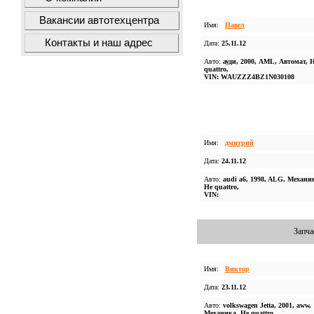
Вакансии автотехцентра
Имя:
Павел
Контакты и наш адрес
Дата:
25.11.12
Авто:
ауди, 2000, AML, Автомат, 
quattro,
VIN: WAUZZZ4BZ1N030108
Имя:
дмитрий
Дата:
24.11.12
Авто:
audi a6, 1998, ALG, Механи
Не quattro,
VIN:
Запча
Имя:
Виктор
Дата:
23.11.12
Авто:
volkswagen Jetta, 2001, aww,
Механика, Не quattro,