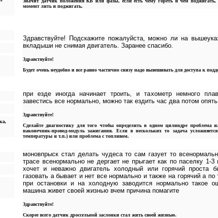
Значит датчик положения КВ или фазы, если есть чему гореть и чем поджигать,
момент лить и поджигать.
Здравствуйте! Подскажите пожалуйста, можно ли на вышеука
вкладыши не снимая двигатель. Заранее спасибо.
Здравствуйте!
Будет очень неудобно и все равно частично снизу надо вывешивать для доступа к подд
при езде иногда начинает троить, и тахометр немного плав
завестись все нормально, можно так ездить час два потом опять
Здравствуйте!
ка,
Сделайте диагностику для того чтобы определить в одном цилиндре проблема ил
наконечник-провод-модуль зажигания. Если в нескольких то задача усложняется
температуры и т.п.) или проблема с топливом.
моновпрыск стал делать чудеса то сам газует то всенормальн
трасе всенормально не дергает не прыгает как по паселку 1-3
хочет и неважно двигатель холодный или горячий проста б
газовать а бывает и нет все нормально и также на горячий а по
при остановки и на холодную заводится нормально такое о
машина живет своей жизнью вчем причина помагите
Здравствуйте!
Скорее всего датчик дроссельной заслонки стал жить своей жизнью.