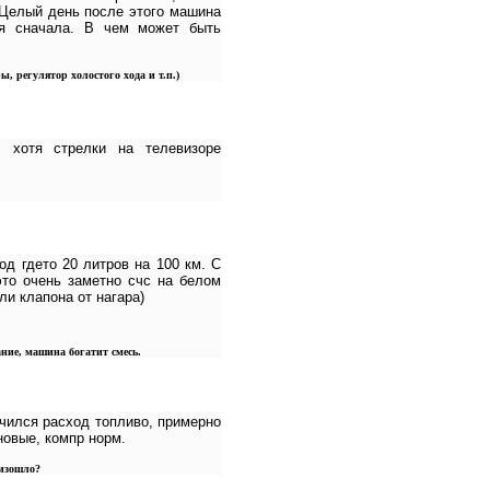
 Целый день после этого машина
ся сначала. В чем может быть
ы, регулятор холостого хода и т.п.)
, хотя стрелки на телевизоре
од гдето 20 литров на 100 км. С
это очень заметно счс на белом
ли клапона от нагара)
ание, машина богатит смесь.
ичился расход топливо, примерно
новые, компр норм.
оизошло?