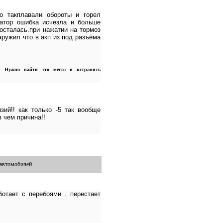
о такплавали обороты и горел
затор ошибка исчезла и больше
 осталась.при нажатии на тормоз
аружил что в акп из под разъёма
х). Нужно найти это место и кстранить
зий!! как только -5 так вообще
в чем причина!!
 автомобилей.
ботает с перебоями . перестает