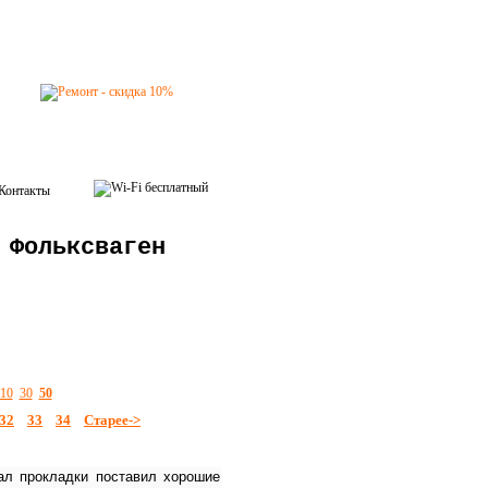
Контакты
 Фольксваген
10
30
50
32
33
34
Старее->
ал прокладки поставил хорошие