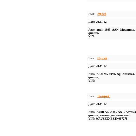
Имя:
сергей
Дата:
20.11.12
Авто:
audi, 1995, AAN, Механика,
quattro,
VIN:
Имя:
Сергей
Дата:
20.11.12
Авто:
Audi 90, 1990, Ng, Автомат,
quattro,
VIN:
Имя:
Валерий
Дата:
20.11.12
Авто:
AUDI A6, 2000, ANT, Автома
quattro, автозапуск томогавк
VIN: WAUZZZ4BZ1N087278