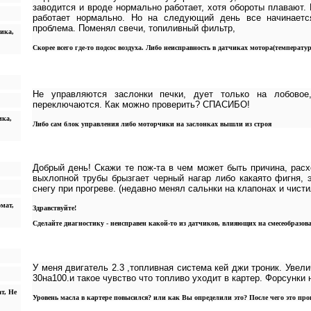
заводится и вроде нормально работает, хотя обороты плавают.
работает нормально. Но на следующий день все начинает
проблема. Поменял свечи, топиливный фильтр,
ика,
Скорее всего где-то подсос воздуха. Либо неисправность в датчиках мотора(температур
Не управляются заслонки печки, дует только на лобовое
переключаются. Как можно проверить? СПАСИБО!
ика,
Либо сам блок управления либо моторчики на заслонках вышли из строя
Добрый день! Скажи те пож-та в чем может быть причина, расх
выхлопной трубы брызгает черный нагар либо какаято фигня, 
снегу при прогреве. (недавно менял сальнки на клапонах и чисти
омат,
Здравствуйте!
Сделайте диагностику - неисправен какой-то из датчиков, влияющих на смесеобразов
У меня двигатель 2.3 ,топливная система кей джи троник. Увел
30на100.и такое чувство что топливо уходит в картер. Форсунки 
ат, Не
Уровень масла в картере повысился? или как Вы определили это? После чего это пр