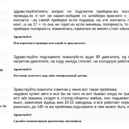
здравствуйте!опять вопрос по подсветке приборки.вы посо
провода,но я чот ни нашел.вобщем со штейкера красного с 
контакта -.на самой приборке если подаешь на эти контакты п
конт.-,а на 17 + то она не горит.но если меняешь полярность т
приборке полярность поменялась.лампочки не менял.стоят обыч
Здравствуйте!
Или коротыш в проводке или какой-то диод вылетел.
Здравствуйте подскажите пожалуйста ауди 90 двигатель ng 
нагретом двигателе, на ходу иногда глохнет, на холодную работ
Здравствуйте!
 Не
Регулятор холостого хода либо температурный датчик.
Зравствуйте,помогите советом у меня вот такая проблема;
недавно купил авто и всё бы не чего но вот бывает когда по тр
есп абс,машина уходит в ступор,обороты жмёшь они подымают
выкл.,зажигания ждёшь мин.10-15 заводишь и всё работает норм
т, Не
разогнать до 140 та же проблема,подскажите в чём может быть 
Здравствуйте!
Сделайте компьютерную диагностику автомобиля.