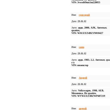
VIN: 3vwsd69mx1m228055
Имя:
григорий
Дата:
23.11.12
Авто:
ауди, 2000, AJK, Автомат,
quattro,
VIN: WAUZZZ4BZ1N010427
Имя:
саша
Дата:
23.11.12
Авто:
ауди, 1983, 2,2, Автомат, qua
г/у
VIN: инжектор
Имя:
Андрей
Дата:
22.11.12
Авто:
Volkswagen, 1998, AEB,
Механика, Не quattro,
VIN: WVWZZZ3BZWP407219
Имя:
андрей