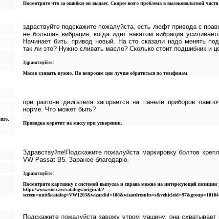
Посмотрите что за ошибки он выдает. Скорее всего проблема в высоковольтной части
здраствуйте подскажите пожалуйста, есть люфт привода с право
не большая вибрация, когда идет накатом вибрация усиливаетс
Начинает бить. привод новый. На сто сказали надо менять по
так ли это? Нужно сливать масло? Сколько стоит подшибник и ц
Здравствуйте!
Масло сливать нужно. По вопросам цен лучше обратиться по телефонам.
при разгоне двигателя загорается на панели приборов лампо
норме. Что может быть?
ttro,
Проводка коротит на массу при ускорении.
Здравствуйте!Подскажите пожалуйста маркировку болтов крепл
VW Passat B5. Заранее благодарю.
Здравствуйте!
Посмотрите картинку с системой выпуска и справа можно на интересующей позиции 
http://www.emex.ru/catalogs/original/?
screen=unit&catalog=VW1203&wizardid=108&wizardresults=s&vehicleid=97&group=10104
Подскажите пожалуйста завожу утром машину, она схватывает и