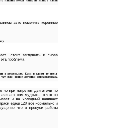
 то машина может лишь не знать в какой
занном авто поменять коренные
ону.
ает.. стоит заглушить и снова
 эта проблема
и в нескольких. Если в одном то свеча-
 тут или общие датчики двигателя(фазу,
о но при нагретом двигатели по
 начинает сам мудрить то что он
ывает и на холодный начинает
 траси едеш 120 все нормально и
щущение что в процуси работы