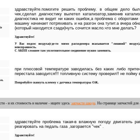
здравствуйте.помогите решить проблему. в общем дело был
чек,сделал диагностику вылетел катализатор,заменив катали
диагностика не видит ни каких ошибок,а проблема с оборотами
машину начинает потряхивать и на разгон она тупит.а вчера обн
Не
(который находится сзади)чуть сочится масло.что мне делать?
Здравствуйте!
У Вас подсос воздуха(где-то мимо расходомера всасывается "лишний" возду
неисправность.
С АКПП сложнее там уплотнительное соединение нужно заменить.
при плюсовой температуре заводилась без каких либо притен
перестала заводится!!! топливную систему проверил!! не пойму 
ка,
Попробуйте скинуть клемму с датчика температуры ОЖ.
сти - и их стоимость и наличие - ищите здесь:
запчасти шкода
. На странице запчастей для
здравствуйте проблема такая-в влажную погоду двигатель ра
реагировать на педаль газа ,загорается "чек" .
Здравствуйте!