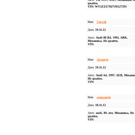
quattro,
VIN: WV2ZZZ70ZVH127593
Имя:
Сергей
Дата:
19.11.12
Авто:
Audi 80 B4, 1992, ABK,
Механика, Не quattro,
VIN:
Имя:
Астамур
Дата:
19.11.12
Авто:
Audi A4, 1997, AEB, Механи
Не quattro,
VIN:
Имя:
александр
Дата:
18.11.12
Авто:
audi, 89, нет, Механика, Не
quattro,
VIN: