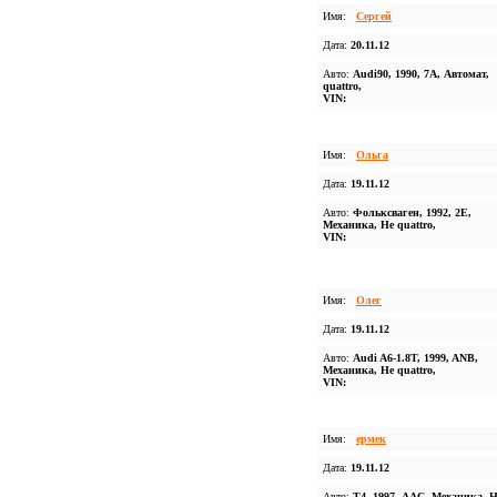
Имя:
Сергей
Дата:
20.11.12
Авто:
Audi90, 1990, 7A, Автомат,
quattro,
VIN:
Имя:
Ольга
Дата:
19.11.12
Авто:
Фольксваген, 1992, 2E,
Механика, Не quattro,
VIN:
Имя:
Олег
Дата:
19.11.12
Авто:
Audi A6-1.8T, 1999, ANB,
Механика, Не quattro,
VIN:
Имя:
ермек
Дата:
19.11.12
Авто:
Т4, 1997, AAC, Механика, Н