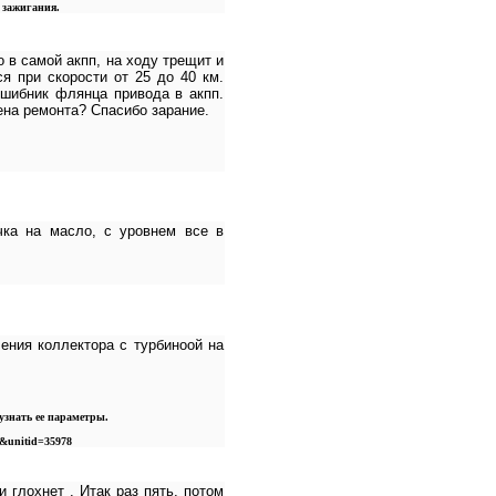
 зажигания.
 в самой акпп, на ходу трещит и
я при скорости от 25 до 40 км.
дшибник флянца привода в акпп.
ена ремонта? Спасибо зарание.
чка на масло, с уровнем все в
ения коллектора с турбиноой на
узнать ее параметры.
&unitid=35978
 глохнет . Итак раз пять, потом