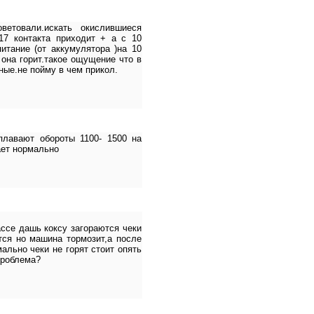
ветовали.искать окислившиеся
17 контакта приходит + а с 10
итание (от аккумулятора )на 10
о она горит.такое ощущение что в
ные.не пойму в чем прикол.
плавают обороты 1100- 1500 на
ает нормально
ассе дашь коксу загораются чеки
ся но машина тормозит,а после
ально чеки не горят стоит опять
проблема?