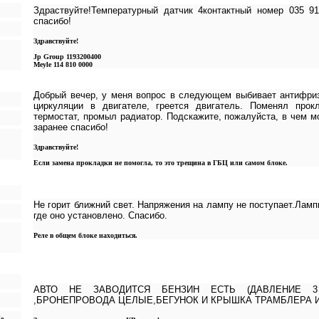
Здраствуйте!Температурный датчик 4контактный номер 035 9
спасибо!
Здравствуйте!
Jp Group 1193200400
Meyle 114 810 0000
Добрый вечер, у меня вопрос в следующем выбивает антифриз
циркуляции в двигателе, греется двигатель. Поменял прок
термостат, промыл радиатор. Подскажите, пожалуйста, в чем м
заранее спасибо!
Здравствуйте!
Если замена прокладки не помогла, то это трещина в ГБЦ или самом блоке.
Не горит ближний свет. Напряжения на лампу не поступает.Ламп
где оно установлено. Спасибо.
Реле в общем блоке находиться.
АВТО НЕ ЗАВОДИТСЯ БЕНЗИН ЕСТЬ (ДАВЛЕНИЕ 3
,БРОНЕПРОВОДА ЦЕЛЫЕ,БЕГУНОК И КРЫШКА ТРАМБЛЕРА 
е