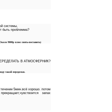
ой системы,
ет быть проблемма?
Около 9000р плюс снять-поставить)
Й ПЕРЕДЕЛАТЬ В АТМОСФЕРНИК?
воду такой переделки.
 течении 5мин.всё хорошо. потом
рекращает,чувствоится запах