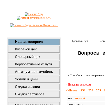
Кузовной цех
Сле
Наш автосервис
Кузовной цех
Вопросы 
Слесарный цех
Корпоративные услуги
Антишум в автомобиль
- Спасибо, что вам понравилос
Услуги и цены
->
Поиск по вопросам
Скидки и акции
<-Новее
253
254
255
Скидки партнёров
Имя:
Николай
Дата:
22.10.12