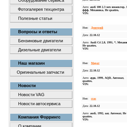
Оборудование сервиса
Авто:
audi 100 2.3 мех инжектор, 
Фотогалерея техцентра
ффф, Механика, Не quattro,
VIN:
Полезные статьи
Имя:
Дмитрий
Вопросы и ответы
Дата:
22.10.12
Бензиновые двигатели
Авто:
Audi C4 2,8, 1991, *, Механ
Не quattro,
VIN:
Дизельные двигатели
Наш магазин
Имя:
Марат
Дата:
22.10.12
Оригинальные запчасти
Авто:
ауди, 1999, AQD, Автомат,
quattro,
VIN:
Новости
Новости VAG
Имя:
стас
Новости автосервиса
Дата:
22.10.12
Авто:
audi, 1992, aar, Автомат, Не
Компания Форрингс
quattro,
VIN:
О компании