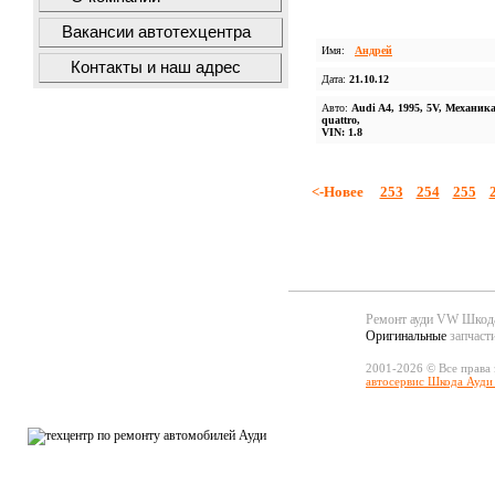
Вакансии автотехцентра
Имя:
Андрей
Контакты и наш адрес
Дата:
21.10.12
Авто:
Audi A4, 1995, 5V, Механика
quattro,
VIN: 1.8
<-Новее
253
254
255
Ремонт ауди VW Шко
Оригинальные
запчаст
2001-2026 © Все права
автосервис Шкода Ауди