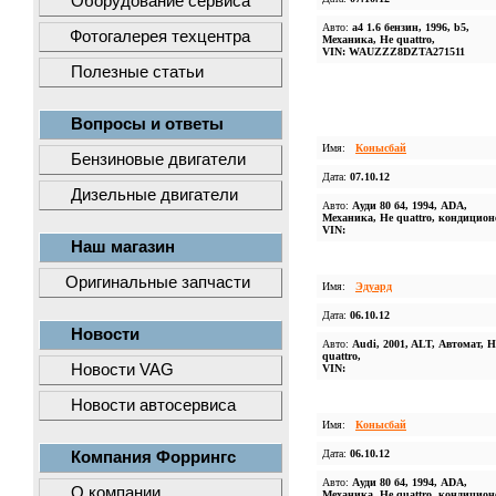
Оборудование сервиса
Авто:
a4 1.6 бензин, 1996, b5,
Фотогалерея техцентра
Механика, Не quattro,
VIN: WAUZZZ8DZTA271511
Полезные статьи
Вопросы и ответы
Имя:
Конысбай
Бензиновые двигатели
Дата:
07.10.12
Дизельные двигатели
Авто:
Ауди 80 б4, 1994, ADA,
Механика, Не quattro, кондицион
VIN:
Наш магазин
Оригинальные запчасти
Имя:
Эдуард
Дата:
06.10.12
Новости
Авто:
Audi, 2001, ALT, Автомат, Н
quattro,
Новости VAG
VIN:
Новости автосервиса
Имя:
Конысбай
Дата:
06.10.12
Компания Форрингс
Авто:
Ауди 80 б4, 1994, ADA,
О компании
Механика, Не quattro, кондицион