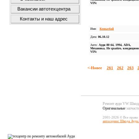
VIN:
Вакансии автотехцентра
Контакты и наш адрес
Имя:
Конысбай
Дата:
06.10.12
Авто:
Ауди 80 б4, 1994, ADA,
Механика, Не quattro, кондицион
VIN:
<-Новее
261
262
263
Ремонт ауди VW Шко
Оригинальные
запчаст
2001-2026 © Все права
автосервис Шкода Ауди