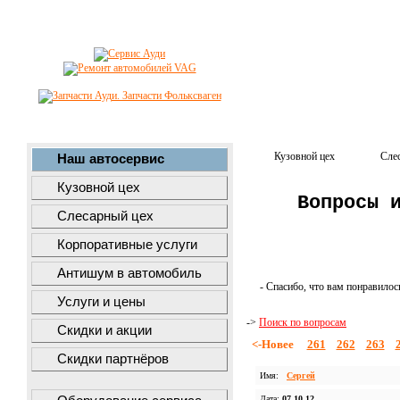
Кузовной цех
Сле
Наш автосервис
Кузовной цех
Вопросы 
Слесарный цех
Корпоративные услуги
Антишум в автомобиль
- Спасибо, что вам понравилос
Услуги и цены
->
Поиск по вопросам
Скидки и акции
<-Новее
261
262
263
Скидки партнёров
Имя:
Cергей
Дата:
07.10.12