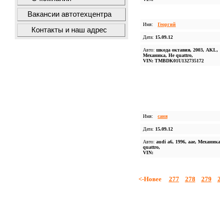
Вакансии автотехцентра
Имя:
Георгий
Контакты и наш адрес
Дата:
15.09.12
Авто:
шкода октавия, 2003, AKL,
Механика, Не quattro,
VIN: TMBDK01U132735172
Имя:
саня
Дата:
15.09.12
Авто:
audi a6, 1996, aae, Механик
quattro,
VIN:
<-Новее
277
278
279