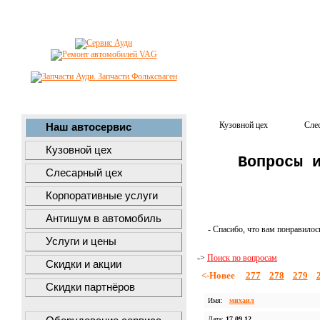
Кузовной цех
Сле
Наш автосервис
Кузовной цех
Вопросы 
Слесарный цех
Корпоративные услуги
Антишум в автомобиль
- Спасибо, что вам понравилос
Услуги и цены
->
Поиск по вопросам
Скидки и акции
<-Новее
277
278
279
Скидки партнёров
Имя:
михаил
Дата:
17.09.12