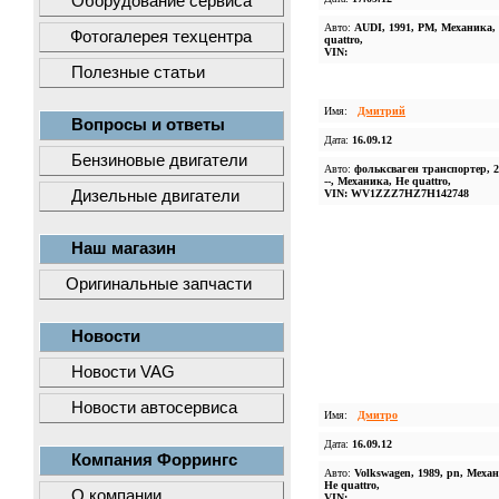
Оборудование сервиса
Авто:
AUDI, 1991, PM, Механика,
Фотогалерея техцентра
quattro,
VIN:
Полезные статьи
Имя:
Дмитрий
Вопросы и ответы
Дата:
16.09.12
Бензиновые двигатели
Авто:
фольксваген транспортер, 20
--, Механика, Не quattro,
Дизельные двигатели
VIN: WV1ZZZ7HZ7H142748
Наш магазин
Оригинальные запчасти
Новости
Новости VAG
Новости автосервиса
Имя:
Дмитро
Дата:
16.09.12
Компания Форрингс
Авто:
Volkswagen, 1989, pn, Меха
Не quattro,
О компании
VIN: