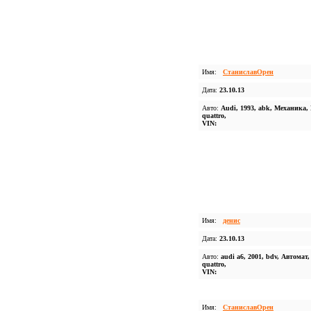
Имя:
СтаниславОрен
Дата:
23.10.13
Авто:
Audi, 1993, abk, Механика,
quattro,
VIN:
Имя:
денис
Дата:
23.10.13
Авто:
audi a6, 2001, bdv, Автомат,
quattro,
VIN:
Имя:
СтаниславОрен