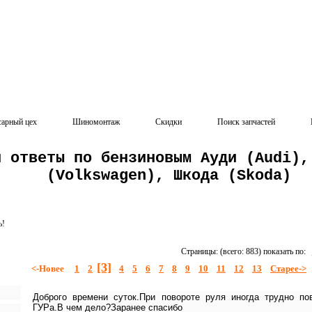
сарный цех
Шиномонтаж
Скидки
Поиск запчастей
и ответы по бензиновым Ауди (Audi),
(Volkswagen), Шкода (Skoda)
ь!
Страницы: (всего: 883) показать по:
[3]
<-Новее
1
2
4
5
6
7
8
9
10
11
12
13
Старее->
Доброго времени суток.При повороте руля иногда трудно по
ГУРа.В чем дело?Заранее спасибо