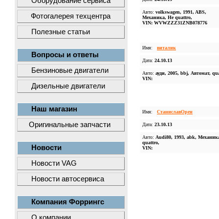
Оборудование сервиса
Авто:
volkswagen, 1991, ABS,
Фотогалерея техцентра
Механика, Не quattro,
VIN: WVWZZZ31ZNB078776
Полезные статьи
Имя:
виталик
Вопросы и ответы
Дата:
24.10.13
Бензиновые двигатели
Авто:
ауди, 2005, bbj, Автомат, qua
VIN:
Дизельные двигатели
Наш магазин
Имя:
СтаниславОрен
Оригинальные запчасти
Дата:
23.10.13
Авто:
Audi80, 1993, abk, Механик
quattro,
Новости
VIN:
Новости VAG
Новости автосервиса
Компания Форрингс
О компании