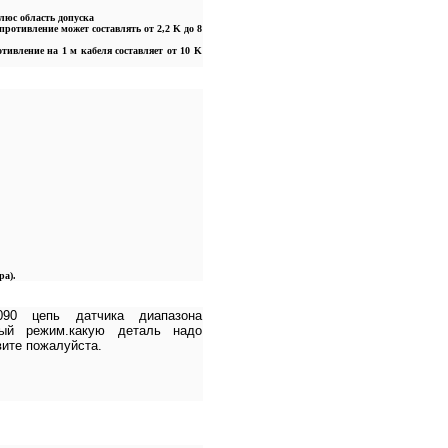
люс область допуска
отивление может составлять от 2,2 K до 8
ивление на 1 м кабеля составляет от 10 K
ра).
090 цепь датчика диапазона
ный режим.какую деталь надо
вите пожалуйста.