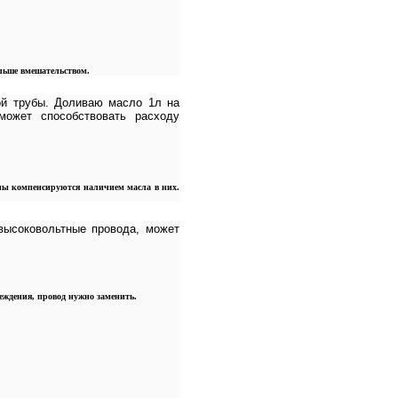
льше вмешательством.
ой трубы. Доливаю масло 1л на
ожет способствовать расходу
пы компенсируются наличием масла в них.
высоковольтные провода, может
еждения, провод нужно заменить.