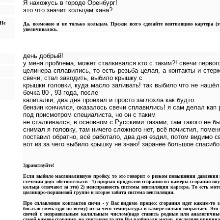
Я нахожусь в городе Оренбург!
это что значит кольцам хана?
 Не
Да, возможно и не только кольцам. Прежде всего сделайте вентиляцию картера (э
увеличивалось.
день добрый!
у меня проблема, может сталкивался кто с таким?! свечи первого
целинера сплавились, то есть резьба целая, а контакты и сте
свечи, стал заводить, выбило крышку с
крышки головки, куда масло заливать! так выбило что не нашё
бочка 80 , 93 года, после
капиталки, два дня проехал и просто заглохла как будто
бензин кончился, оказалось свечи сплавились! я сам делал кап 
под присмотром специалиста, но он с таким
не сталкивался, в основном с Русскими тазами, там такого не бы
снимал я головку, там ничего сложного нет, всё почистил, помен
поставил обратно, всё работало, два дня ездил, потом видимо св
вот из за чего выбило крышку не знаю! заранее большое спасибо!
Здравствуйте!
Если выбило маслоналивную пробку, то это говорит о резком повышении давления 
стечении двух обстоятельств - 1) прорыв продуктов сгорания из камеры сгорания в
кольца отвечают за это) 2) неисправность системы вентиляции картера. То есть мо
цилиндро-поршневой группе и второе забита система вентиляции.
Про сплавление контактов свечи - у Вас видимо процесс сгорания идет каким-то 
богатая смесь судя по всему) из-за чего температура в камере сильно возрастает. Э
свечей с неправильным калильным числом(надо ставить родные или аналогичные
самой камере сгорания, но учитывая то что Вы разбирали мотор, последняя причина