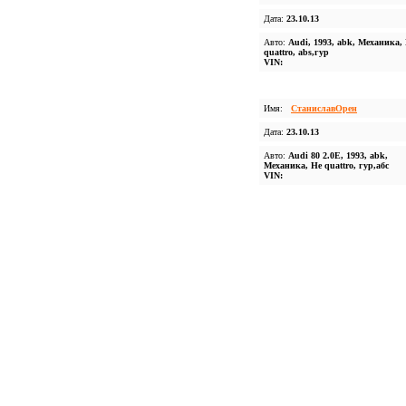
Дата:
23.10.13
Авто:
Audi, 1993, abk, Механика,
quattro, abs,гур
VIN:
Имя:
СтаниславОрен
Дата:
23.10.13
Авто:
Audi 80 2.0E, 1993, abk,
Механика, Не quattro, гур,абс
VIN: