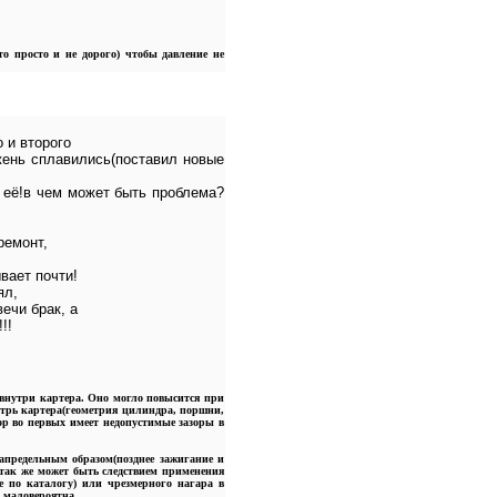
то просто и не дорого) чтобы давление не
 и второго
ржень сплавились(поставил новые
л её!в чем может быть проблема?
ремонт,
вает почти!
ял,
ечи брак, а
!!
внутри картера. Оно могло повысится при
нутрь картера(геометрия цилиндра, поршни,
тор во первых имеет недопустимые зазоры в
запредельным образом(позднее зажигание и
то так же может быть следствием применения
 по каталогу) или чрезмерного нагара в
 маловероятна.