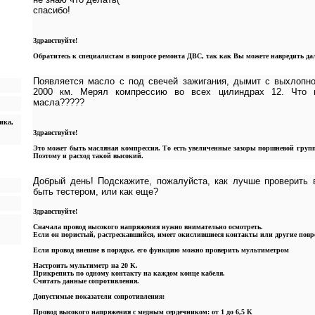
спасибо!
Здравствуйте!
Обратитесь к специалистам в вопросе ремонта ДВС, так как Вы можете навредить да
Появляется масло с под свечей зажигания, дымит с выхлопн
2000 км. Мерял компрессию во всех цилиндрах 12. Что м
масла?????
ика,
Здравствуйте!
Это может быть масляная компрессия. То есть увеличенные зазоры поршневой груп
Поэтому и расход такой высокий.
Добрый день! Подскажите, пожалуйста, как лучше проверить 
быть тестером, или как еще?
Здравствуйте!
Сначала провод высокого напряжения нужно внимательно осмотреть.
Если он пористый, растрескавшийся, имеет окислившиеся контакты или другие повр
Если провод внешне в порядке, его функцию можно проверить мультиметром
Настроить мультиметр на 20 K.
Прикрепить по одному контакту на каждом конце кабеля.
Считать данные сопротивления.
Допустимые показатели сопротивления:
Провод высокого напряжения с медным сердечником: от 1 до 6,5 K