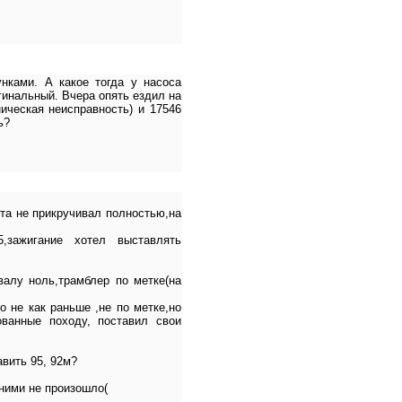
нками. А какое тогда у насоса
инальный. Вчера опять ездил на
ическая неисправность) и 17546
ь?
та не прикручивал полностью,на
зажигание хотел выставлять
валу ноль,трамблер по метке(на
о не как раньше ,не по метке,но
ванные походу, поставил свои
вить 95, 92м?
 ними не произошло(