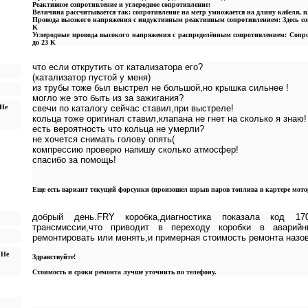
Реактивное сопротивление и углеродное сопротивление:
Величина рассчитывается так: сопротивление на метр умножается на длину кабеля, п
Провода высокого напряжения с индуктивным реактивным сопротивлением: Здесь сопр
K
Углеродные провода высокого напряжения с распределённым сопротивлением: Сопрот
до 23 K
что если открутить от катализатора его?
(катализатор пустой у меня)
из трубы тоже был выстрел не большой,но крышка сильнее !
могло же это быть из за зажигания?
 Не
свечи по каталогу сейчас ставил,при выстреле!
кольца тоже оригинал ставил,клапана не гнет на сколько я знаю!
есть вероятность что кольца не умерли?
не хочется снимать голову опять(
компрессию проверю напишу сколько атмосфер!
спасибо за помощь!
Еще есть вариант текущей форсунки (произошел взрыв паров топлива в картере мото
добрый день.FRY коробка,диагностика показала код 17
трансмиссии,что приводит в переходу коробки в аварий
ремонтировать или менять,и примерная стоимость ремонта назо
 Не
Здравствуйте!
Стоимость и сроки ремонта лучше уточнить по телефону.