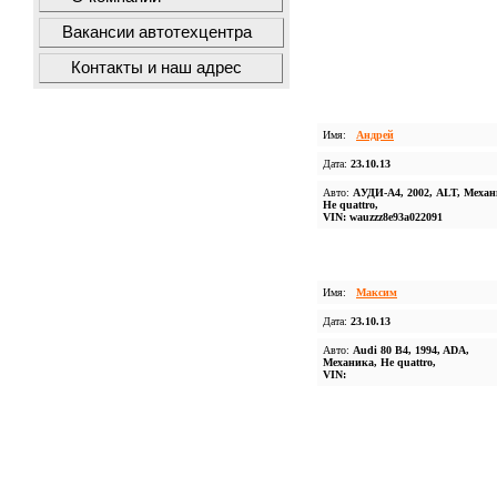
Вакансии автотехцентра
Контакты и наш адрес
Имя:
Андрей
Дата:
23.10.13
Авто:
AУДИ-А4, 2002, ALT, Механ
Не quattro,
VIN: wauzzz8e93a022091
Имя:
Максим
Дата:
23.10.13
Авто:
Audi 80 B4, 1994, ADA,
Механика, Не quattro,
VIN: