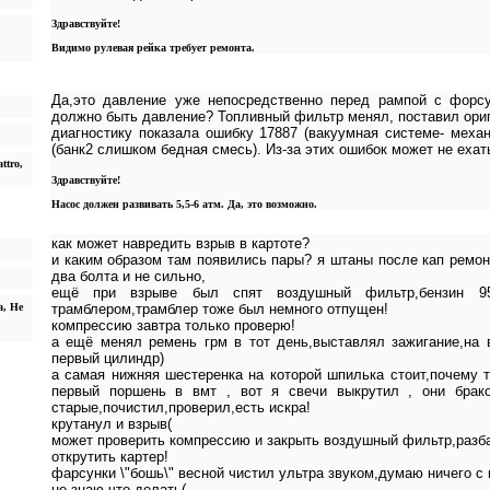
Здравствуйте!
Видимо рулевая рейка требует ремонта.
Да,это давление уже непосредственно перед рампой с форсу
должно быть давление? Топливный фильтр менял, поставил ориг
диагностику показала ошибку 17887 (вакуумная системе- механ
(банк2 слишком бедная смесь). Из-за этих ошибок может не ехат
ttro,
Здравствуйте!
Насос должен развивать 5,5-6 атм. Да, это возможно.
как может навредить взрыв в картоте?
и каким образом там появились пары? я штаны после кап ремон
два болта и не сильно,
ещё при взрыве был спят воздушный фильтр,бензин 95,
а, Не
трамблером,трамблер тоже был немного отпущен!
компрессию завтра только проверю!
а ещё менял ремень грм в тот день,выставлял зажигание,на 
первый цилиндр)
а самая нижняя шестеренка на которой шпилька стоит,почему т
первый поршень в вмт , вот я свечи выкрутил , они брако
старые,почистил,проверил,есть искра!
крутанул и взрыв(
может проверить компрессию и закрыть воздушный фильтр,разба
открутить картер!
фарсунки \"бошь\" весной чистил ультра звуком,думаю ничего с
не знаю что делать(