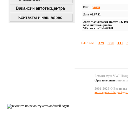
Имя:
роман
Вакансии автотехцентра
Дата:
02.07.12
Контакты и наш адрес
Авто:
Фольксваген Пассат Б3, 199
wvw, Автомат, quattro,
VIN: wvwzzz31zle200011
<-Новее
329
330
331
Ремонт ауди VW Шко
Оригинальные
запчаст
2001-2026 © Все права
автосервис Шкода Ауди