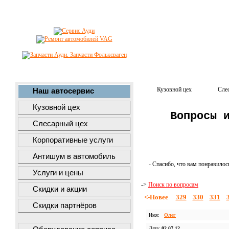
Кузовной цех
Сле
Наш автосервис
Кузовной цех
Вопросы 
Слесарный цех
Корпоративные услуги
Антишум в автомобиль
- Спасибо, что вам понравилос
Услуги и цены
->
Поиск по вопросам
Скидки и акции
<-Новее
329
330
331
Скидки партнёров
Имя:
Олег
Дата:
02.07.12