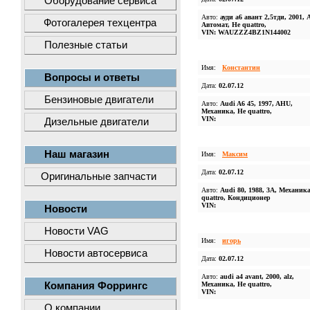
Оборудование сервиса
Авто:
ауди а6 авант 2,5тди, 2001,
Фотогалерея техцентра
Автомат, Не quattro,
VIN: WAUZZZ4BZ1N144002
Полезные статьи
Имя:
Константин
Вопросы и ответы
Дата:
02.07.12
Бензиновые двигатели
Авто:
Audi A6 45, 1997, AHU,
Механика, Не quattro,
VIN:
Дизельные двигатели
Наш магазин
Имя:
Максим
Дата:
02.07.12
Оригинальные запчасти
Авто:
Audi 80, 1988, 3A, Механика
quattro, Кондиционер
VIN:
Новости
Новости VAG
Имя:
игорь
Новости автосервиса
Дата:
02.07.12
Авто:
audi a4 avant, 2000, alz,
Компания Форрингс
Механика, Не quattro,
VIN:
О компании