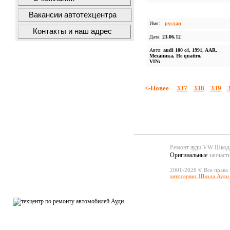
Вакансии автотехцентра
Имя:
руслан
Контакты и наш адрес
Дата:
23.06.12
Авто:
audi 100 c4, 1991, AAR,
Механика, Не quattro,
VIN:
<-Новее
337
338
339
Ремонт ауди VW Шко
Оригинальные
запчаст
2001-2026 © Все права
автосервис Шкода Ауди