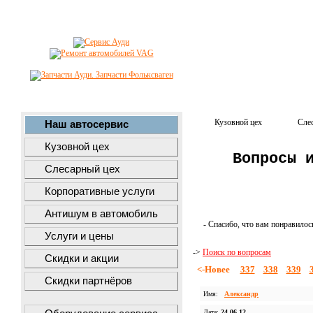
Кузовной цех
Сле
Наш автосервис
Кузовной цех
Вопросы 
Слесарный цех
Корпоративные услуги
Антишум в автомобиль
- Спасибо, что вам понравилос
Услуги и цены
->
Поиск по вопросам
Скидки и акции
<-Новее
337
338
339
Скидки партнёров
Имя:
Александр
Дата:
24.06.12