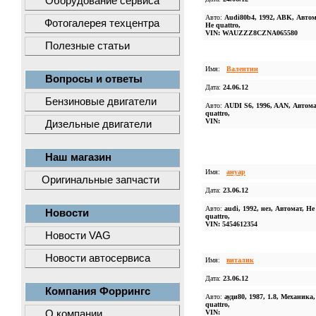
Оборудование сервиса
Авто:
Audi80b4, 1992, ABK, Автом
Фотогалерея техцентра
Не quattro,
VIN: WAUZZZ8CZNA065580
Полезные статьи
Имя:
Валентин
Вопросы и ответы
Дата:
24.06.12
Бензиновые двигатели
Авто:
AUDI S6, 1996, AAN, Автома
quattro,
VIN:
Дизельные двигатели
Наш магазин
Имя:
ануар
Оригинальные запчасти
Дата:
23.06.12
Авто:
audi, 1992, нез, Автомат, Не
Новости
quattro,
VIN: 5454612354
Новости VAG
Новости автосервиса
Имя:
виталик
Дата:
23.06.12
Компания Форрингс
Авто:
ауди80, 1987, 1.8, Механика
quattro,
О компании
VIN: