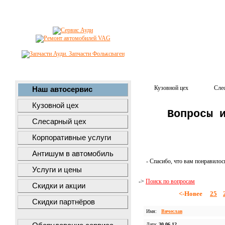
Кузовной цех
Сле
Наш автосервис
Кузовной цех
Вопросы 
Слесарный цех
Корпоративные услуги
Антишум в автомобиль
- Спасибо, что вам понравилос
Услуги и цены
->
Поиск по вопросам
Скидки и акции
<-Новее
25
Скидки партнёров
Имя:
Вячеслав
Дата:
30.06.12