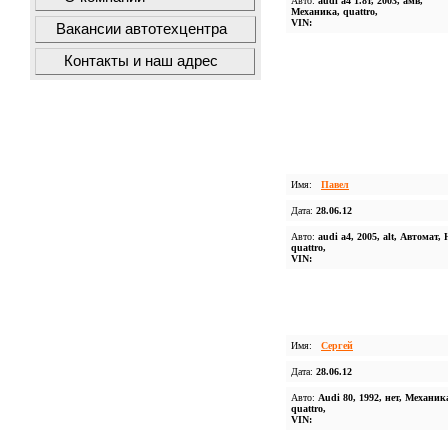
Авто:
audi a4 1.8т, 2003, амв,
Механика, quattro,
VIN:
Вакансии автотехцентра
Контакты и наш адрес
Имя:
Павел
Дата:
28.06.12
Авто:
audi a4, 2005, alt, Автомат, 
quattro,
VIN:
Имя:
Сергей
Дата:
28.06.12
Авто:
Audi 80, 1992, нет, Механик
quattro,
VIN: