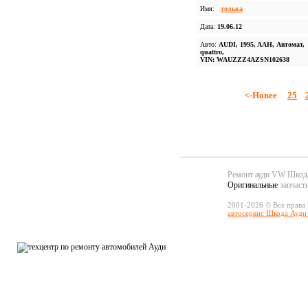
Имя:
толька
Дата:
19.06.12
Авто:
AUDI, 1995, AAH, Автомат,
quattro,
VIN: WAUZZZ4AZSN102638
<-Новее
25
Ремонт ауди VW Шко
Оригинальные
запчаст
2001-2026 © Все права
автосервис Шкода Ауди