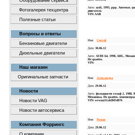
Оборудование сервиса
Авто:
aydi, 1993, ррр, Автомат, qu
Фотогалерея техцентра
двигатель
VIN: AAR
Полезные статьи
Вопросы и ответы
Имя:
Сергей
Бензиновые двигатели
Дата:
30.06.12
Дизельные двигатели
Авто:
AUDI A4, 1998, AHL, Механ
Не quattro,
VIN:
Наш магазин
Оригинальные запчасти
Имя:
Александра
Дата:
29.06.12
Новости
Авто:
фольцваген гольф 2, 1988, 
Механика, Не quattro, моновспры
Новости VAG
VIN: wvwzzz1GzkB054876
Новости автосервиса
Имя:
Роман
Компания Форрингс
Дата:
29.06.12
О компании