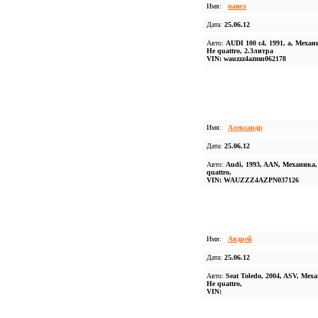
Имя:
павел
Дата:
25.06.12
Авто:
AUDI 100 c4, 1991, а, Механ
Не quattro, 2.3литра
VIN: wauzzz4azmn062178
Имя:
Александр
Дата:
25.06.12
Авто:
Audi, 1993, AAN, Механика,
quattro,
VIN: WAUZZZ4AZPN037126
Имя:
Андрей
Дата:
25.06.12
Авто:
Seat Toledo, 2004, ASV, Мех
Не quattro,
VIN: