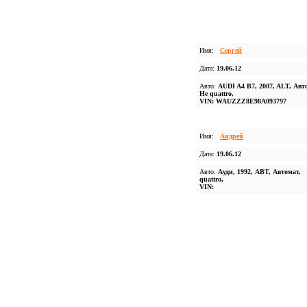
Имя:
Сергей
Дата:
19.06.12
Авто:
AUDI A4 B7, 2007, ALT, Авт
Не quattro,
VIN: WAUZZZ8E98A093797
Имя:
Андрей
Дата:
19.06.12
Авто:
Ауди, 1992, АВТ, Автомат,
quattro,
VIN: