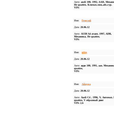
Авто:
audi 100, 1992, AAH, Механ
Не quattro, Климат,люк,абс,гур.
VIN:
Имя:
Георгий
Дата:
20.06.12
Авто:
AUDI A4 avant, 1997, ADR,
Механика, Не quattro,
VIN:
Имя:
пётр
Дата:
20.06.12
Авто:
ауди 100, 1991, аае, Механик
quattro,
VIN:
Имя:
Айнура
Дата:
20.06.12
Авто:
Audi C4 , 1996, V, Автомат,
quattro, V образный двиг
VIN: 2,6