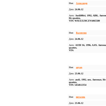
Имя:
Александр
Дата:
24.06.12
Авто:
Audi80b4, 1992, ABK, Автом
Не quattro,
VIN: WAUZZZ8CZNA065580
Имя:
Валентин
Дата:
24.06.12
Авто:
AUDI S6, 1996, AAN, Автома
quattro,
VIN:
Имя:
ануар
Дата:
23.06.12
Авто:
audi, 1992, нез, Автомат, Не
quattro,
VIN: 5454612354
Имя:
виталик
Дата:
23.06.12