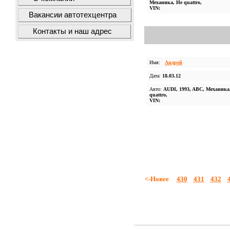
Механика, Не quattro,
VIN:
Вакансии автотехцентра
Контакты и наш адрес
Имя:
Андрей
Дата:
18.03.12
Авто:
AUDI, 1993, ABC, Механика
quattro,
VIN:
<-Новее
430
431
432