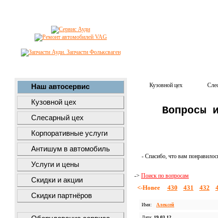
Кузовной цех
Сле
Наш автосервис
Кузовной цех
Вопросы 
Слесарный цех
Корпоративные услуги
Антишум в автомобиль
- Спасибо, что вам понравилос
Услуги и цены
->
Поиск по вопросам
Скидки и акции
<-Новее
430
431
432
Скидки партнёров
Имя:
Алексей
Дата:
19.03.12