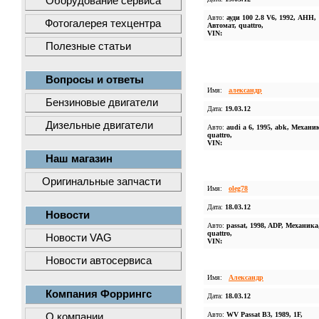
Оборудование сервиса
Авто:
ауди 100 2.8 V6, 1992, АНН,
Фотогалерея техцентра
Автомат, quattro,
VIN:
Полезные статьи
Вопросы и ответы
Имя:
александр
Бензиновые двигатели
Дата:
19.03.12
Дизельные двигатели
Авто:
audi a 6, 1995, abk, Механи
quattro,
VIN:
Наш магазин
Оригинальные запчасти
Имя:
oleg78
Дата:
18.03.12
Новости
Авто:
passat, 1998, ADP, Механика
quattro,
Новости VAG
VIN:
Новости автосервиса
Имя:
Александр
Компания Форрингс
Дата:
18.03.12
Авто:
WV Passat B3, 1989, 1F,
О компании