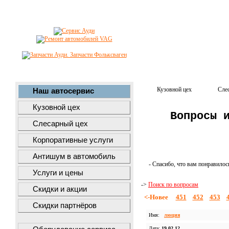
Кузовной цех
Сле
Наш автосервис
Кузовной цех
Вопросы 
Слесарный цех
Корпоративные услуги
Антишум в автомобиль
- Спасибо, что вам понравилос
Услуги и цены
->
Поиск по вопросам
Скидки и акции
<-Новее
451
452
453
Скидки партнёров
Имя:
люция
Дата:
19.02.12