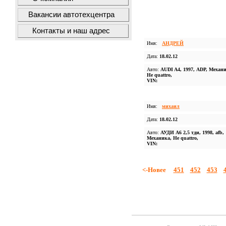
Вакансии автотехцентра
Контакты и наш адрес
Имя:
АНДРЕЙ
Дата:
18.02.12
Авто:
AUDI A4, 1997, АDP, Механи
Не quattro,
VIN:
Имя:
михаил
Дата:
18.02.12
Авто:
АУДИ А6 2,5 тди, 1998, afb,
Механика, Не quattro,
VIN:
<-Новее
451
452
453