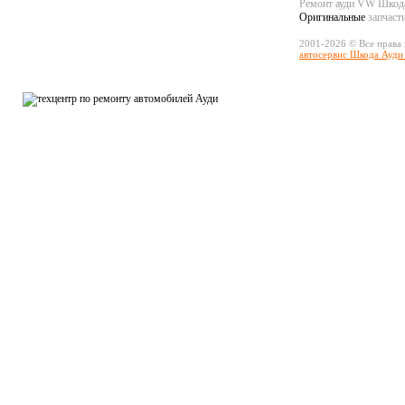
Ремонт ауди VW Шко
Оригинальные
запчаст
2001-2026 © Все права
автосервис Шкода Ауди