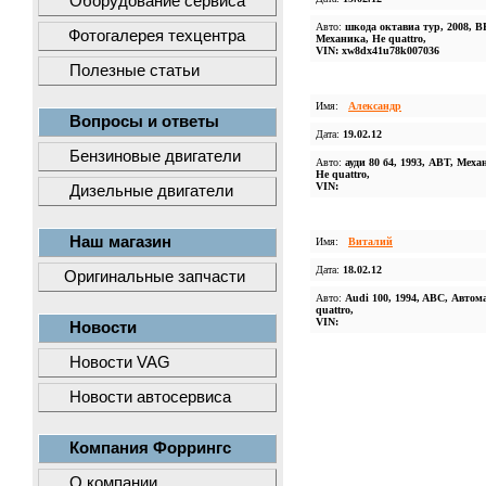
Оборудование сервиса
Авто:
шкода октавиа тур, 2008, B
Фотогалерея техцентра
Механика, Не quattro,
VIN: xw8dx41u78k007036
Полезные статьи
Имя:
Александр
Вопросы и ответы
Дата:
19.02.12
Бензиновые двигатели
Авто:
ауди 80 б4, 1993, АВТ, Меха
Не quattro,
VIN:
Дизельные двигатели
Наш магазин
Имя:
Виталий
Дата:
18.02.12
Оригинальные запчасти
Авто:
Audi 100, 1994, ABC, Автома
quattro,
VIN:
Новости
Новости VAG
Новости автосервиса
Компания Форрингс
О компании