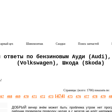
сарный цех
Шиномонтаж
Скидки
Поиск запчастей
и ответы по бензиновым Ауди (Audi),
(Volkswagen), Шкода (Skoda)
ь!
Страницы: (всего: 1766) показать по:
[474]
467
468
469
470
471
472
473
475
476
477
478
479
4
ДОБРЫЙ вечер вчём может быть проблема утром нет прогр
рабочии проверели проводку целая а с мозгов не идёт наприже