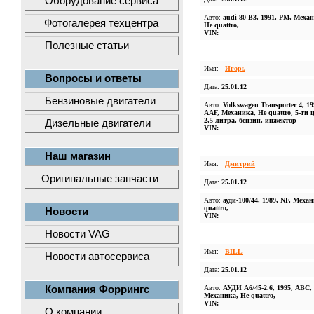
Оборудование сервиса
Авто:
audi 80 B3, 1991, PM, Меха
Фотогалерея техцентра
Не quattro,
VIN:
Полезные статьи
Имя:
Игорь
Вопросы и ответы
Дата:
25.01.12
Бензиновые двигатели
Авто:
Volkswagen Transporter 4, 19
AAF, Механика, Не quattro, 5-ти 
2,5 литра, бензин, инжектор
Дизельные двигатели
VIN:
Наш магазин
Имя:
Дмитрий
Оригинальные запчасти
Дата:
25.01.12
Авто:
ауди-100/44, 1989, NF, Меха
quattro,
Новости
VIN:
Новости VAG
Имя:
BILL
Новости автосервиса
Дата:
25.01.12
Компания Форрингс
Авто:
АУДИ А6/45-2.6, 1995, АВС,
Механика, Не quattro,
VIN:
О компании