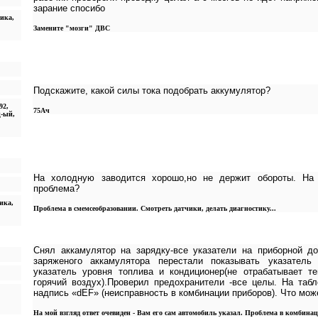
зарание спосибо
ника,
Замените "мозги" ДВС
Подскажите, какой силы тока подобрать аккумулятор?
92,
75Ач
ц-ый,
На холодную заводится хорошо,но не держит обороты. На
проблема?
ника,
Проблема в смемсеобразовании. Смотреть датчики, делать диагностику...
Снял аккамулятор на зарядку-все указатели на приборной до
заряженого аккамулятора перестали показывать указатель
указатель уровня топлива и кондиционер(не отрабатывает т
горячий воздух).Проверил предохранители -все целы. На табл
надпись «dEF» (неисправность в комбинации приборов). Что мож
На мой взгляд ответ очевиден - Вам его сам автомобиль указал. Проблема в комбина