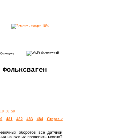
Контакты
 Фольксваген
10
30
50
80
481
482
483
484
Старее->
евочных оборотов все датчики
ния на рхх их проверить можно?