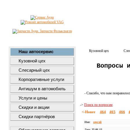
Кузовной цех
Сле
Наш автосервис
Кузовной цех
Вопросы 
Слесарный цех
Корпоративные услуги
Антишум в автомобиль
- Спасибо, что вам понравилос
Услуги и цены
->
Поиск по вопросам
Скидки и акции
<-Новее
464
465
466
Скидки партнёров
Имя:
сергей
Дата:
25.01.12