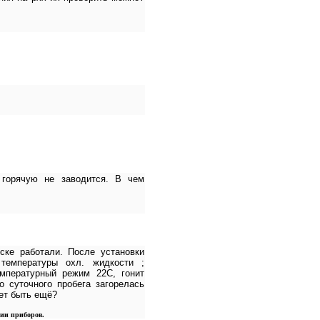
 горячую не заводится. В чем
ске работали. После установки
 температуры охл. жидкости ;
емпературный режим 22С, гонит
о суточного пробега загорелась
ет быть ещё?
ции приборов.