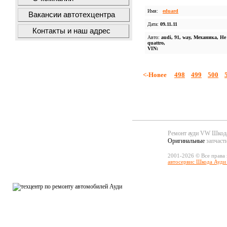
Имя:
eduard
Вакансии автотехцентра
Дата:
09.11.11
Контакты и наш адрес
Авто:
audi, 91, way, Механика, Не
quattro,
VIN:
<-Новее
498
499
500
Ремонт ауди VW Шко
Оригинальные
запчаст
2001-2026 © Все права
автосервис Шкода Ауди