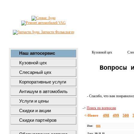
Кузовной цех
Сле
Наш автосервис
Кузовной цех
Вопросы 
Слесарный цех
Корпоративные услуги
Антишум в автомобиль
- Спасибо, что вам понравилос
Услуги и цены
->
Поиск по вопросам
Скидки и акции
<-Новее
498
499
500
Скидки партнёров
Имя:
666
Дата:
10.11.11