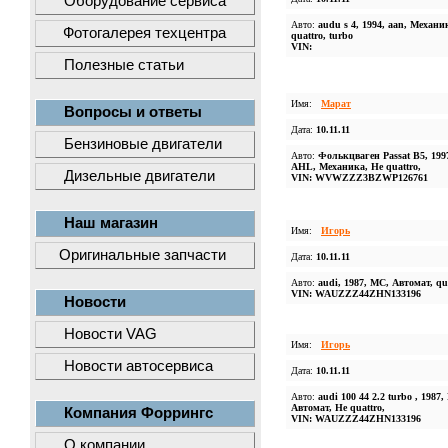
Оборудование сервиса
Авто:
audu s 4, 1994, aan, Механи
Фотогалерея техцентра
quattro, turbo
VIN:
Полезные статьи
Имя:
Марат
Вопросы и ответы
Дата:
10.11.11
Бензиновые двигатели
Авто:
Фолькцваген Passat B5, 199
AHL, Механика, Не quattro,
Дизельные двигатели
VIN: WVWZZZ3BZWP126761
Наш магазин
Имя:
Игорь
Оригинальные запчасти
Дата:
10.11.11
Авто:
audi, 1987, MC, Автомат, qua
VIN: WAUZZZ44ZHN133196
Новости
Новости VAG
Имя:
Игорь
Новости автосервиса
Дата:
10.11.11
Авто:
audi 100 44 2.2 turbo , 1987
Автомат, Не quattro,
Компания Форрингс
VIN: WAUZZZ44ZHN133196
О компании