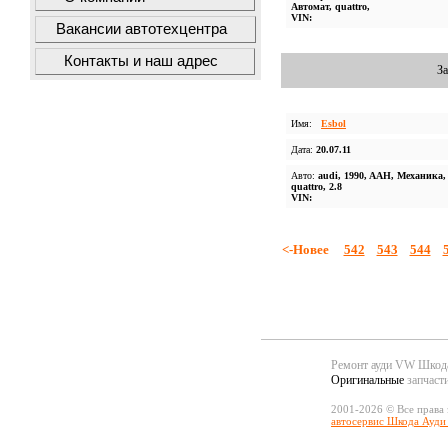
Автомат, quattro,
VIN:
Вакансии автотехцентра
Контакты и наш адрес
За
Имя:
Esbol
Дата:
20.07.11
Авто:
audi, 1990, AAH, Механика,
quattro, 2.8
VIN:
<-Новее
542
543
544
Ремонт ауди VW Шко
Оригинальные
запчаст
2001-2026 © Все права
автосервис Шкода Ауди