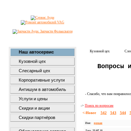
Кузовной цех
Сле
Наш автосервис
Кузовной цех
Вопросы 
Слесарный цех
Корпоративные услуги
Антишум в автомобиль
- Спасибо, что вам понравилос
Услуги и цены
->
Поиск по вопросам
Скидки и акции
<-Новее
542
543
544
Скидки партнёров
Имя:
роман
Дата:
23.07.11