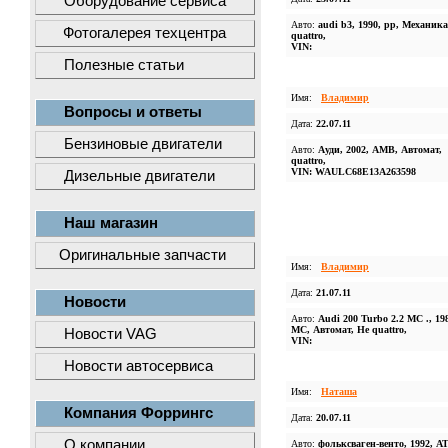
Оборудование сервиса
Авто:
audi b3, 1990, pp, Механика
Фотогалерея техцентра
quattro,
VIN:
Полезные статьи
Имя:
Владимир
Вопросы и ответы
Дата:
22.07.11
Бензиновые двигатели
Авто:
Ауди, 2002, АМВ, Автомат,
quattro,
VIN: WAULC68E13A263598
Дизельные двигатели
Наш магазин
Оригинальные запчасти
Имя:
Владимир
Дата:
21.07.11
Новости
Авто:
Audi 200 Turbo 2.2 MC ., 19
MC, Автомат, Не quattro,
Новости VAG
VIN:
Новости автосервиса
Имя:
Наташа
Компания Форрингс
Дата:
20.07.11
О компании
Авто:
фольксваген-венто, 1992, А