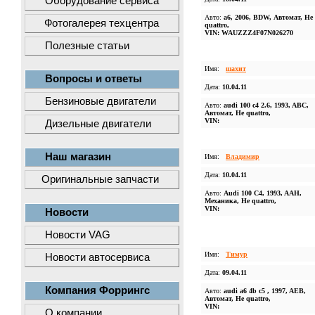
Оборудование сервиса
Авто:
a6, 2006, BDW, Автомат, Не
Фотогалерея техцентра
quattro,
VIN: WAUZZZ4F07N026270
Полезные статьи
Имя:
шахит
Вопросы и ответы
Дата:
10.04.11
Бензиновые двигатели
Авто:
audi 100 c4 2.6, 1993, ABC,
Автомат, Не quattro,
VIN:
Дизельные двигатели
Наш магазин
Имя:
Владимир
Дата:
10.04.11
Оригинальные запчасти
Авто:
Audi 100 C4, 1993, AAH,
Механика, Не quattro,
VIN:
Новости
Новости VAG
Имя:
Тимур
Новости автосервиса
Дата:
09.04.11
Компания Форрингс
Авто:
audi a6 4b c5 , 1997, AEB,
Автомат, Не quattro,
VIN:
О компании