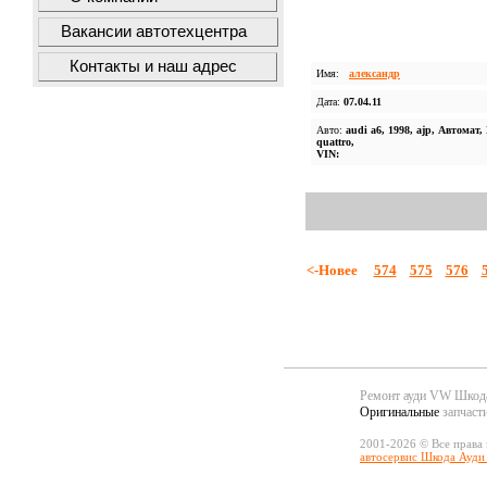
Вакансии автотехцентра
Контакты и наш адрес
Имя:
александр
Дата:
07.04.11
Авто:
audi a6, 1998, ajp, Автомат,
quattro,
VIN:
<-Новее
574
575
576
Ремонт ауди VW Шко
Оригинальные
запчаст
2001-2026 © Все права
автосервис Шкода Ауди