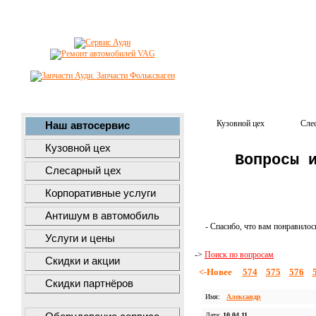
Кузовной цех
Сле
Наш автосервис
Кузовной цех
Вопросы 
Слесарный цех
Корпоративные услуги
Антишум в автомобиль
- Спасибо, что вам понравилос
Услуги и цены
->
Поиск по вопросам
Скидки и акции
<-Новее
574
575
576
Скидки партнёров
Имя:
Александр
Дата:
10.04.11