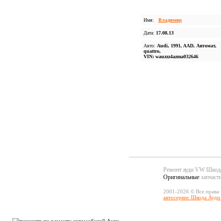
Имя:
Владимир
Дата:
17.08.13
Авто:
Audi, 1991, AAD, Автомат,
quattro,
VIN: wauzzz4azma032646
Ремонт ауди VW Шко
Оригинальные
запчаст
2001-2026 © Все права
автосервис Шкода Ауди