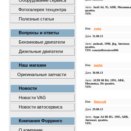
Оборудование сервиса
Авто:
Audi A4, 95, ADR, Механика
Фотогалерея техцентра
quattro,
VIN:
Полезные статьи
Имя:
елена
Вопросы и ответы
Дата:
31.08.13
Бензиновые двигатели
Авто:
audua6, 1998, jhg, Автомат,
quattro,
VIN: wauzzz4bzwznwn066
Дизельные двигатели
Наш магазин
Имя:
marlen
Дата:
30.08.13
Оригинальные запчасти
Авто:
AUDI 80 B4, 1991, ABK,
Механика, Не quattro,
VIN:
Новости
Новости VAG
Имя:
Николай
Новости автосервиса
Дата:
29.08.13
Авто:
Ауди А4 8D B5, 1995, ADR,
Компания Форрингс
Автомат, quattro,
VIN:
О компании