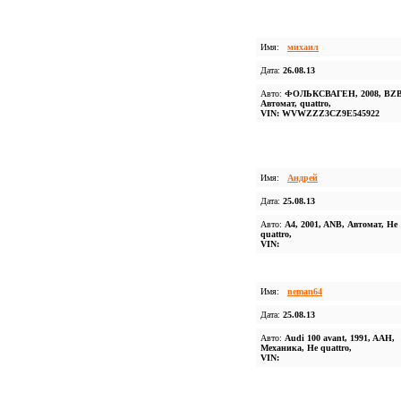
Имя:
михаил
Дата:
26.08.13
Авто:
ФОЛЬКСВАГЕН, 2008, BZB
Автомат, quattro,
VIN: WVWZZZ3CZ9E545922
Имя:
Андрей
Дата:
25.08.13
Авто:
A4, 2001, ANB, Автомат, Не
quattro,
VIN:
Имя:
neman64
Дата:
25.08.13
Авто:
Audi 100 avant, 1991, AAH,
Механика, Не quattro,
VIN: