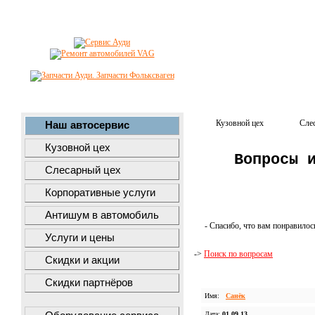
Кузовной цех
Сле
Наш автосервис
Кузовной цех
Вопросы 
Слесарный цех
Корпоративные услуги
Антишум в автомобиль
- Спасибо, что вам понравилос
Услуги и цены
->
Поиск по вопросам
Скидки и акции
Скидки партнёров
Имя:
Санёк
Дата:
01.09.13