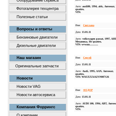
Оборудование сервиса
Авто:
audi80, 1994, abk, Автомат,
Фотогалерея техцентра
quattro,
VIN:
Полезные статьи
Имя:
Светлана
Вопросы и ответы
Дата:
13.01.11
Бензиновые двигатели
Авто:
volkswagen passat, 1997, AH
Механика, Не quattro,
VIN: wvwzzz...........
Дизельные двигатели
Наш магазин
Имя:
Сергей
Дата:
13.01.11
Оригинальные запчасти
Авто:
Audi, 1995, AAN, Автомат,
quattro,
VIN: WAUZZZ4AZSN087126
Новости
Новости VAG
Имя:
ФЕДОР
Новости автосервиса
Дата:
13.01.11
Авто:
AUDI 100, 1994, ABT, Автом
Компания Форрингс
quattro,
VIN:
О компании