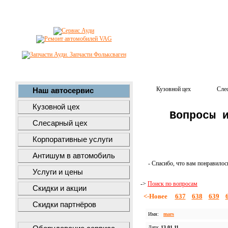
Кузовной цех
Сле
Наш автосервис
Кузовной цех
Вопросы 
Слесарный цех
Корпоративные услуги
Антишум в автомобиль
- Спасибо, что вам понравилос
Услуги и цены
->
Поиск по вопросам
Скидки и акции
<-Новее
637
638
639
Скидки партнёров
Имя:
mars
Дата:
13.01.11