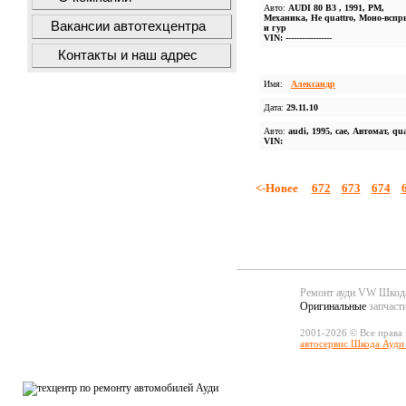
Авто:
AUDI 80 B3 , 1991, PM,
Механика, Не quattro, Моно-всп
Вакансии автотехцентра
и гур
VIN: -----------------
Контакты и наш адрес
Имя:
Александр
Дата:
29.11.10
Авто:
audi, 1995, cae, Автомат, qua
VIN:
<-Новее
672
673
674
Ремонт ауди VW Шко
Оригинальные
запчаст
2001-2026 © Все права
автосервис Шкода Ауди