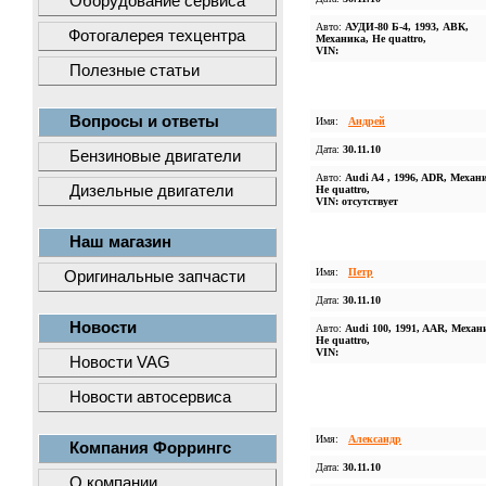
Оборудование сервиса
Авто:
АУДИ-80 Б-4, 1993, АВК,
Фотогалерея техцентра
Механика, Не quattro,
VIN:
Полезные статьи
Вопросы и ответы
Имя:
Андрей
Дата:
30.11.10
Бензиновые двигатели
Авто:
Audi A4 , 1996, ADR, Механ
Дизельные двигатели
Не quattro,
VIN: отсутствует
Наш магазин
Имя:
Петр
Оригинальные запчасти
Дата:
30.11.10
Новости
Авто:
Audi 100, 1991, AAR, Механ
Не quattro,
VIN:
Новости VAG
Новости автосервиса
Имя:
Александр
Компания Форрингс
Дата:
30.11.10
О компании