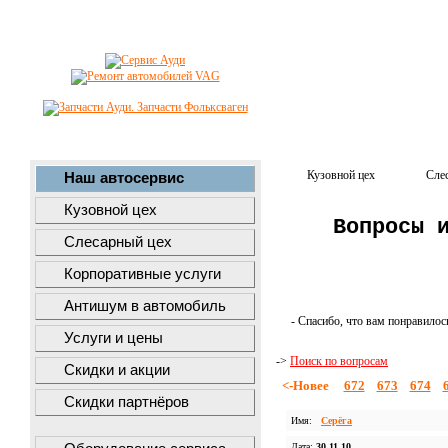
Кузовной цех
Сле
Наш автосервис
Кузовной цех
Вопросы 
Слесарный цех
Корпоративные услуги
Антишум в автомобиль
- Спасибо, что вам понравилос
Услуги и цены
->
Поиск по вопросам
Скидки и акции
<-Новее
672
673
674
Скидки партнёров
Имя:
Серёга
Дата:
30.11.10