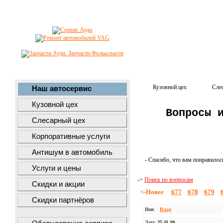
Кузовной цех
Сле
Наш автосервис
Кузовной цех
Вопросы 
Слесарный цех
Корпоративные услуги
Антишум в автомобиль
- Спасибо, что вам понравилос
Услуги и цены
->
Поиск по вопросам
Скидки и акции
<-Новее
677
678
679
Скидки партнёров
Имя:
Влад
Дата:
25.11.10