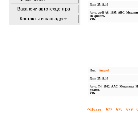
Дата:
25.11.10
Вакансии автотехцентра
Авто:
audi A6, 1995, ABC, Механи
Не quattro,
Контакты и наш адрес
VIN:
Имя:
Андрей
Дата:
25.11.10
Авто:
T4, 1992, AAC, Механика, Н
quattro,
VIN:
<-Новее
677
678
679