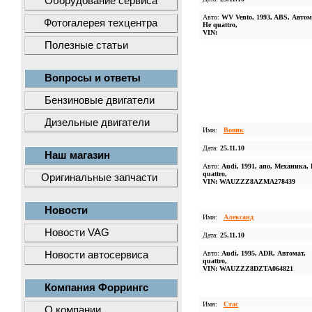
Оборудование сервиса
Авто:
WV Vento, 1993, ABS, Автом
Фотогалерея техцентра
Не quattro,
VIN:
Полезные статьи
Вопросы и ответы
Бензиновые двигатели
Дизельные двигатели
Имя:
Вовик
Дата:
25.11.10
Наш магазин
Авто:
Audi, 1991, апо, Механика,
quattro,
Оригинальные запчасти
VIN: WAUZZZ8AZMA278439
Новости
Имя:
Александ
Новости VAG
Дата:
25.11.10
Новости автосервиса
Авто:
Audi, 1995, ADR, Автомат,
quattro,
VIN: WAUZZZ8DZTA064821
Компания Форрингс
Имя:
Стас
О компании