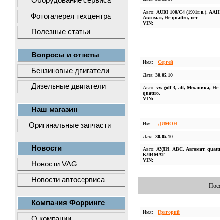
Оборудование сервиса
Авто:
AUDI 100/C4 (1991г.в.), AAH
Фотогалерея техцентра
Автомат, Не quattro, нет
VIN:
Полезные статьи
Вопросы и ответы
Имя:
Сергей
Бензиновые двигатели
Дата:
30.05.10
Дизельные двигатели
Авто:
vw golf 3, aft, Механика, Не
quattro,
VIN:
Наш магазин
Имя:
ДИМОН
Оригинальные запчасти
Дата:
30.05.10
Новости
Авто:
АУДИ, ABC, Автомат, quattr
КЛИМАТ
VIN:
Новости VAG
Новости автосервиса
Посм
Компания Форрингс
Имя:
Григорий
О компании