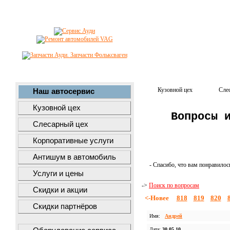
Кузовной цех
Сле
Наш автосервис
Кузовной цех
Вопросы 
Слесарный цех
Корпоративные услуги
Антишум в автомобиль
- Спасибо, что вам понравилос
Услуги и цены
->
Поиск по вопросам
Скидки и акции
<-Новее
818
819
820
Скидки партнёров
Имя:
Андрей
Дата:
30.05.10