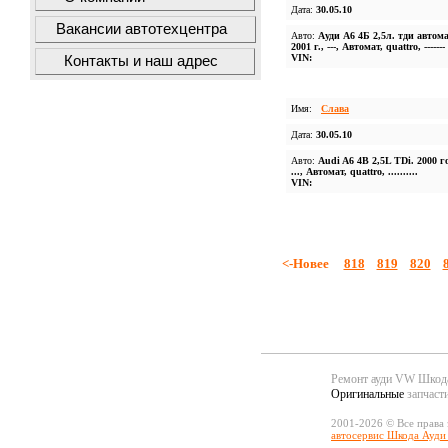
Дата:
30.05.10
Вакансии автотехцентра
Авто:
Ауди А6 4Б 2,5л. тди автом
2001 г., ---, Автомат, quattro, -------
VIN:
Контакты и наш адрес
Имя:
Слава
Дата:
30.05.10
Авто:
Audi A6 4B 2,5L TDi. 2000 го
..., Автомат, quattro, ..........
VIN:
<-Новее
818
819
820
Ремонт ауди VW Шко
Оригинальные
запчаст
2001-2026 © Все права
автосервис Шкода Ауди