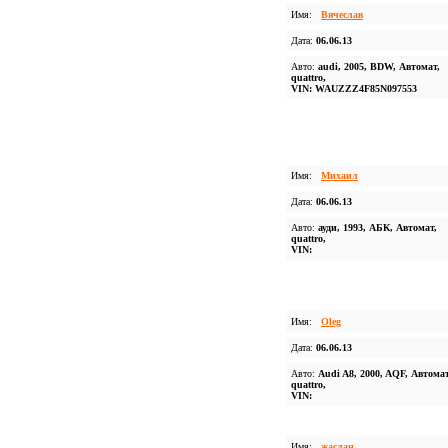
Имя:
Вячеслав
Дата:
06.06.13
Авто:
audi, 2005, BDW, Автомат,
quattro,
VIN: WAUZZZ4F85N097553
Имя:
Михаил
Дата:
06.06.13
Авто:
ауди, 1993, АБК, Автомат,
quattro,
VIN:
Имя:
Oleg
Дата:
06.06.13
Авто:
Audi A8, 2000, AQF, Автомат
quattro,
VIN:
Имя:
жаслан