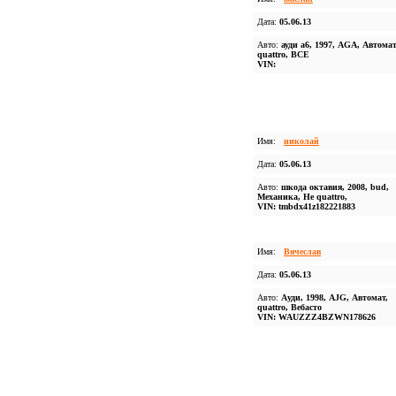
Дата:
05.06.13
Авто:
ауди а6, 1997, AGA, Автомат
quattro, ВСЕ
VIN:
Имя:
николай
Дата:
05.06.13
Авто:
шкода октавия, 2008, bud,
Механика, Не quattro,
VIN: tmbdx41z182221883
Имя:
Вячеслав
Дата:
05.06.13
Авто:
Ауди, 1998, AJG, Автомат,
quattro, Вебасто
VIN: WAUZZZ4BZWN178626