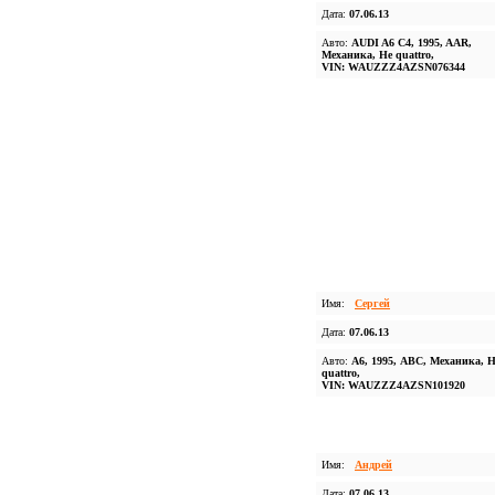
Дата:
07.06.13
Авто:
AUDI A6 C4, 1995, AAR,
Механика, Не quattro,
VIN: WAUZZZ4AZSN076344
Имя:
Сергей
Дата:
07.06.13
Авто:
А6, 1995, ABC, Механика, Н
quattro,
VIN: WAUZZZ4AZSN101920
Имя:
Андрей
Дата:
07.06.13