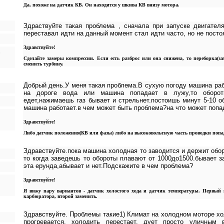
Да, похоже на датчик КВ. Он находится у шкива КВ внизу мотора.
Здраствуйте такая проблема , сначала при запуске двигате
переставал идти на данный момент стал идти часто, но не посто
Здравствуйте!
,
Сделайте замеры компрессии. Если есть разброс или она снижена, то переборка(за
сменить турбину.
Добрый день.У меня такая проблема.В сухую погоду машина раб
на дороге вода или машина попадает в лужу,то оборот
едет,нажимаешь газ бывает и стрельнет.постоишь минут 5-10 о
машина работает.в чем может быть проблема?на что может попа
Здравствуйте!
Либо датчик положения(КВ или фазы) либо на высоковольтную часть проводки попад
Здравствуйте.пока машина холодная то заводится и держит обо
то когда заведешь то обороты плавают от 1000до1500.бывает 
эта ерунда,абывает и нет.Подскажите в чем проблема?
Здравствуйте!
Я вижу пару вариантов - датчик холостого хода и датчик температуры. Первый
карбюратора, второй заменить.
Здравствуйте. Проблемы такие1) Климат на холодном моторе хо
прогревается, холодить перестает, дует просто уличным