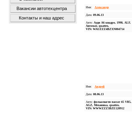
Имя:
Александр
Вакансии автотехцентра
Дата:
09.06.13
Контакты и наш адрес
Авто:
Ауди А6 квадро, 1998, ALF,
Автомат, quattro,
VIN: WAUZZZ4BZXN004714
Имя:
Андрей
Дата:
08.06.13
Авто:
фольксваген пассат б5 VR5, 
AGZ, Механика, quattro,
VIN: WWWZZZ3BZE120912