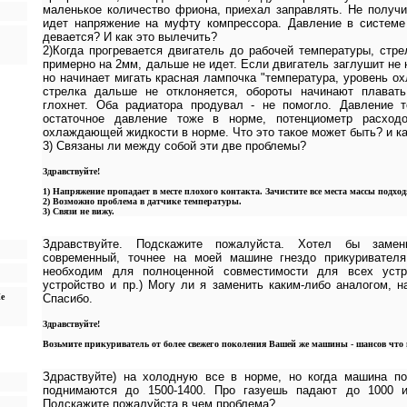
маленькое количество фриона, приехал заправлять. Не получи
идет напряжение на муфту компрессора. Давление в системе
девается? И как это вылечить?
2)Когда прогревается двигатель до рабочей температуры, стре
примерно на 2мм, дальше не идет. Если двигатель заглушит не н
но начинает мигать красная лампочка "температура, уровень о
стрелка дальше не отклоняется, обороты начинают плавать
глохнет. Оба радиатора продувал - не помогло. Давление 
остаточное давление тоже в норме, потенциометр расход
охлаждающей жидкости в норме. Что это такое может быть? и ка
3) Связаны ли между собой эти две проблемы?
Здравствуйте!
1) Напряжение пропадает в месте плохого контакта. Зачистите все места массы подхо
2) Возможно проблема в датчике температуры.
3) Связи не вижу.
Здравствуйте. Подскажите пожалуйста. Хотел бы замен
современный, точнее на моей машине гнездо прикуривател
необходим для полноценной совместимости для всех устро
устройство и пр.) Могу ли я заменить каким-либо аналогом, н
е
Спасибо.
Здравствуйте!
Возьмите прикуриватель от более свежего поколения Вашей же машины - шансов что 
Здраствуйте) на холодную все в норме, но когда машина по
поднимаются до 1500-1400. Про газуешь падают до 1000 
Подскажите пожалуйста в чем проблема?