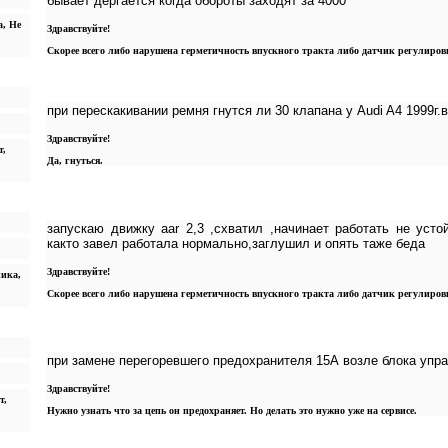
бывает дергается когда обороты заходят за 4000
а, Не
Здравствуйте!
Скорее всего либо нарушена герметичность впускного тракта либо датчик регулировк
при перескакивании ремня гнутся ли 30 клапана у Audi A4 1999г.в
Здравствуйте!
т,
Да, гнуться.
запускаю движку aar 2,3 ,схватил ,начинает работать не усто
както завел работала нормально,заглушил и опять таже беда
Здравствуйте!
ника,
Скорее всего либо нарушена герметичность впускного тракта либо датчик регулировк
при замене перегоревшего предохранителя 15А возле блока упр
Здравствуйте!
т,
Нужно узнать что за цепь он предохраняет. Но делать это нужно уже на сервисе.