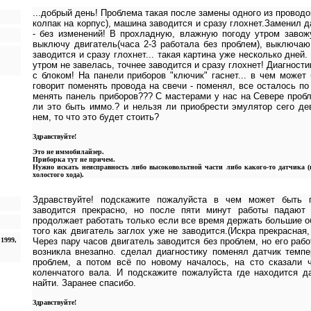
...добрый день! Проблема такая после замены одного из провод
колпак на корпус), машина заводится и сразу глохнет.Заменил 
- без изменений! В прохладную, влажную погоду утром завожу
выключу двигатель(часа 2-3 работала без проблем), выключаю 
заводится и сразу глохнет... такая картина уже несколько дней
утром не завелась, точнее заводится и сразу глохнет! Диагностик
с блоком! На панели приборов "ключик" гаснет... в чем может
говорит поменять провода на свечи - поменял, все осталось по 
менять панель приборов??? С мастерами у нас на Севере пробл
ли это быть иммо.? и нельзя ли приобрести эмулятор сего д
нем, то что это будет стоить?
Здравствуйте!
Это не иммобилайзер.
Приборка тут не причем.
Нужно искать неисправность либо высоковольтной части либо какого-то датчика (
холостого хода).
Здравствуйте! подскажите пожалуйста в чем может быть 
заводится прекрасно, но после пяти минут работы падают 
продолжает работать только если все время держать большие о
того как двигатель заглох уже не заводится.(Искра прекрасная,
1999,
Через пару часов двигатель заводится без проблем, но его рабо
возникла внезапно. сделал диагностику поменял датчик темп
проблем, а потом всё по новому началось, на сто сказали ч
коленчатого вала. И подскажите пожалуйста где находится д
найти. Заранее спасибо.
Здравствуйте!