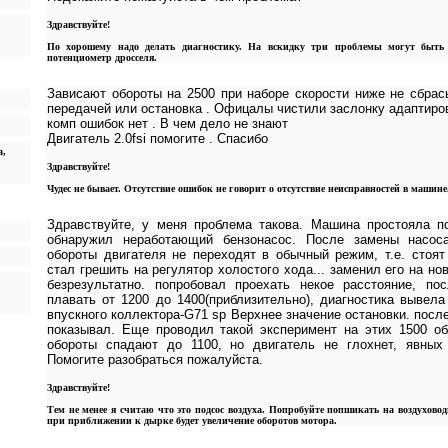
Здравствуйте!
По хорошему надо делать диагностику. На вскидку три проблемы могут быть
потенциометр дросселя.
Зависают обороты на 2500 при наборе скорости ниже не сбра
передачей или остановка . Офицалы чистили заслонку адаптиро
комп ошибок нет . В чем дело не знают
Двигатель 2.0fsi помогите . Спасибо
а,
Здравствуйте!
Чудес не бывает. Отсутствие ошибок не говорит о отсутствие неисправностей в машине
Здравствуйте, у меня проблема такова. Машина простояла п
обнаружил неработающий бензонасос. После замены насос
обороты двигателя не переходят в обычный режим, т.е. стоят 
стал грешить на регулятор холостого хода... заменил его на но
безрезультатно. попробовал проехать некое расстояние, по
плавать от 1200 до 1400(приблизительно), диагностика вывел
впускного коллектора-G71 sp Верхнее значение остановки. посл
показывал. Еще проводил такой эксперимент на этих 1500 об
обороты спадают до 1100, но двигатель не глохнет, явных
Помогите разобраться пожалуйста.
Здравствуйте!
Тем не менее я считаю что это подсос воздуха. Попробуйте попшикать на воздухово
при приближении к дырке будет увеличение оборотов мотора.