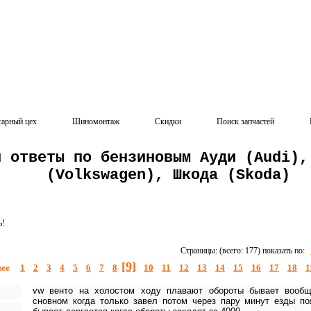
сарный цех
Шиномонтаж
Скидки
Поиск запчастей
и ответы по бензиновым Ауди (Audi),
(Volkswagen), Шкода (Skoda)
ь!
Страницы: (всего: 177) показать по:
[9]
вее
1
2
3
4
5
6
7
8
10
11
12
13
14
15
16
17
18
1
vw венто на холостом ходу плавают обороты бывает вооб
сновном когда только завел потом через пару минут езды п