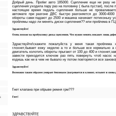
Добрый день. Пробег авто 185000. Сцепление еще ни разу не
сцепления уходила пару раз на половину ( была пустая), после 
настоящее время педаль сцепления больше не проваливаетс
автомате при разгоне ДВС быстро разгоняется до 3000-4000 
обороты сами падают до 2500 и машина начинает потихоньку у
проблемы надо ли менять диски сцепления?? или проблема в Г
Здравствуйте!
Осень похоже на пробуксовку диска сцепления. Что нужно менять покажет лишь деф
Здраствуйте!скажите пожалуйста у меня такая проблема
глохнет,бывает езжу неделю а то и больше все нормально а 
двигатель колотить обороты прыгают от 100 до 400 и глохнет,за
завести приходится ключом раз пять повернуть чтоб насос н
ездишь как ни в чем не бывало ну потом повторяется все заново
Здравствуйте!
Возможно таким образом умирает бензонасос (нагревается и клинит, остынет и снова р
Гнет клапана при обрыве ремня грм???
,
Гнет!
ЗДРАВСТВУЙТЕ