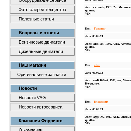
Оборудование сервиса
Авто:
vw vento, 1991, 2л, Механик
Фотогалерея техцентра
quattro,
VIN:
Полезные статьи
Имя:
Гульшат
Вопросы и ответы
Дата:
09.06.13
Бензиновые двигатели
Авто:
Audi A4, 1999, AHA, Автома
quattro,
VIN:
Дизельные двигатели
Наш магазин
Имя:
azbv
Дата:
09.06.13
Оригинальные запчасти
Авто:
audi 100/a6, 1992, aar, Меха
Не quattro,
VIN:
Новости
Новости VAG
Имя:
Владимир
Новости автосервиса
Дата:
09.06.13
Авто:
Aуди A6, 1997, ACK, Автома
Компания Форрингс
quattro,
VIN:
О компании