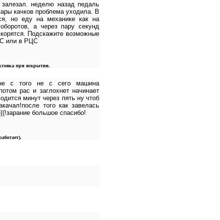
 залезал. неделю назад педаль
пары качков проблема уходила. В
я, но еду на механике как на
оборотов, а через пару секунд
скорятся. Подскажите возможные
ЦС или в РЦС
ектовка при вскрытии.
 не с того не с сего машина
потом рас и заглохнет начинает
водится минут через пять ну чтоб
акачал!после того как завелась
(((!зарание большое спасибо!
аботает).