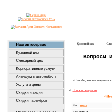
Кузовной цех
Сле
Наш автосервис
Кузовной цех
Вопросы 
Слесарный цех
Корпоративные услуги
Антишум в автомобиль
- Спасибо, что вам понравилос
Услуги и цены
->
Поиск по вопросам
Скидки и акции
<-Но
Скидки партнёров
Имя:
серега
Дата:
09.06.13