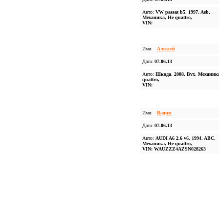
Авто:
VW passat b5, 1997, Aeb,
Механика, Не quattro,
VIN:
Имя:
Алексей
Дата:
07.06.13
Авто:
Шкода, 2008, Bvx, Механик
quattro,
VIN:
Имя:
Вадим
Дата:
07.06.13
Авто:
AUDI A6 2.6 v6, 1994, ABC,
Механика, Не quattro,
VIN: WAUZZZ4AZSN028263