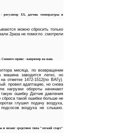
 - регулятор ХХ, датчик температуры и
сываются можно сбросить только
вали 2раза не помогло .смотрели
. Смените сервис - например на наш.
олтора месяца, по возвращении
а машина заводится легко, но
на отметке 1472-1512(по ВАГу).
вый. провел адаптацию, но снова
сле нагрузки обороты начинают
а такую ошибку Датчик давления
е сброса такой ошибки больше не
оротах глушил подачу воздуха,
 подсосов воздуха не слышно.
ды и шланг средством типа "легкий старт"