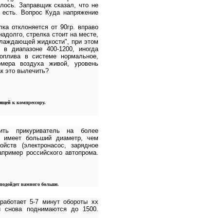
лось. Заправщик сказал, что не
 есть. Вопрос Куда напряжение
лка отклоняется от 90гр. вправо
адолго, стрелка стоит на месте,
хлаждающей жидкости", при этом
 в диапазоне 400-1200, иногда
топлива в системе нормальное,
омера воздуха живой, уровень
к это вылечить?
дящей к компрессору.
ить прикуриватель на более
я имеет больший диаметр, чем
йств (электронасос, зарядное
апример российского автопрома.
подойдет намного больше.
работает 5-7 минут обороты хх
и снова поднимаются до 1500.