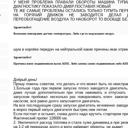
У МЕНЯ ПРОБЛЕМА ПЛАВАЛИ ОБОРОТЫ МАШИНА ТУПИЛ
ДИАГНОСТИКУ ПОКАЗАЛО ДМВР,ПОСТАВИЛ НОВЫЙ
ТЕ ЖЕ САМЫЕ ПРОБЛЕМЫ ОСТАЛИСЬ ТОЛЬКО ТУПИТЬ ПЕР
,
НА ГОРЯЧИЙ ДВИЖОК НЕ ЗАВОДИТСЯ ДЕЛАЛ ДИ
ПЕРЕОБОГАЩЕНИЕ ВОЗДУХА ТО НАОБОРОТ ТО ВООБЩЕ БЕ
Здравствуйте!
Возможно неисправен датчик температуры. Либо где-то подсасывает воздух.
шум в коробке передач на нейтральной какие причины икак отре
Здравствуйте!
Причина износ подшипников валок КПП. Либо замена самих подшипников либо КПП 
Добрый день!
Прошу помочь советом, что делать и что может быть по неиспра
1.Больше года при первом запуске плохо заводится двигатель,
даже лучше дополнительно при этом нажимать и отпускать 
запуском пробовал несколько раз поворачивать ключ зажиган
насосом, всё равно долго запускается двигатель.
На все последующие сразу запуски двигатель мгновенно заводи
в мороз первый запуск двигателя быстрее,чем летом.
Если постоит и остынет, снова долго надо крутить стартером при
Фактический пробег 128000 км.
2. Увеличился расход топлива и стала хуже динамика,а при рез
на 1-2 ой передачах долго и вяло набирает обороты, не дымит.