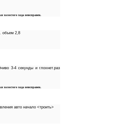
и холостого хода неисправен.
. объем 2,8
йчиво 3-4 секунды и глохнет.раз
и холостого хода неисправен.
авления авто начало <троить>