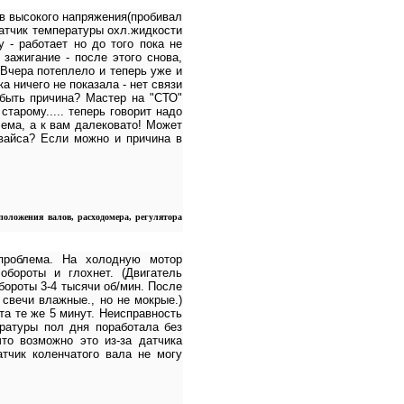
ов высокого напряжения(пробивал
датчик температуры охл.жидкости
 - работает но до того пока не
зажигание - после этого снова,
. Вчера потеплело и теперь уже и
а ничего не показала - нет связи
 быть причина? Мастер на "СТО"
старому..... теперь говорит надо
ема, а к вам далековато! Может
евайса? Если можно и причина в
положения валов, расходомера, регулятора
проблема. На холодную мотор
обороты и глохнет. (Двигатель
бороты 3-4 тысячи об/мин. После
 свечи влажные., но не мокрые.)
та те же 5 минут. Неисправность
ературы пол дня поработала без
то возможно это из-за датчика
атчик коленчатого вала не могу