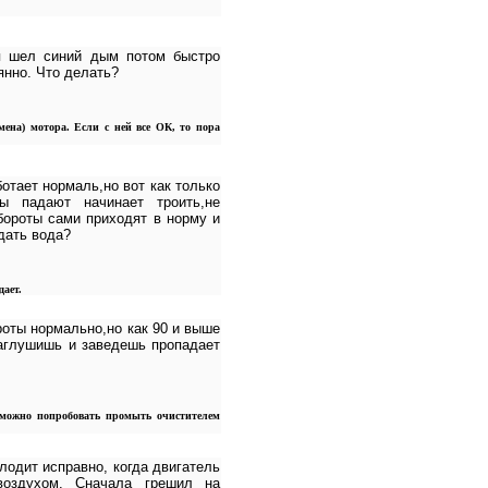
ля шел синий дым потом быстро
янно. Что делать?
мена) мотора. Если с ней все ОК, то пора
отает нормаль,но вот как только
ы падают начинает троить,не
бороты сами приходят в норму и
дать вода?
ает.
роты нормально,но как 90 и выше
заглушишь и заведешь пропадает
 можно попробовать промыть очистителем
лодит исправно, когда двигатель
 воздухом. Сначала грешил на