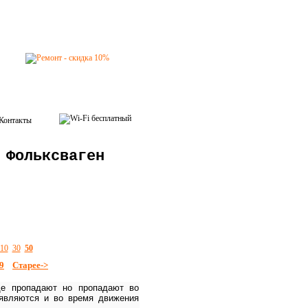
Контакты
 Фольксваген
10
30
50
9
Старее->
ще пропадают но пропадают во
оявляются и во время движения