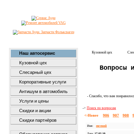
Кузовной цех
Сле
Наш автосервис
Кузовной цех
Вопросы 
Слесарный цех
Корпоративные услуги
Антишум в автомобиль
- Спасибо, что вам понравилос
Услуги и цены
->
Поиск по вопросам
Скидки и акции
<-Новее
906
907
908
Скидки партнёров
Имя:
евгений
Дата:
17.03.10