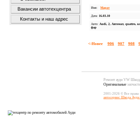
Имя:
Марат
Вакансии автотехцентра
Дата:
16.03.10
Контакты и наш адрес
Авто:
Audi, 2, Автомат, quattro, к
фар
<-Новее
906
907
908
Ремонт ауди VW Шко
Оригинальные
запчаст
2001-2026 © Все права
автосервис Шкода Ауди