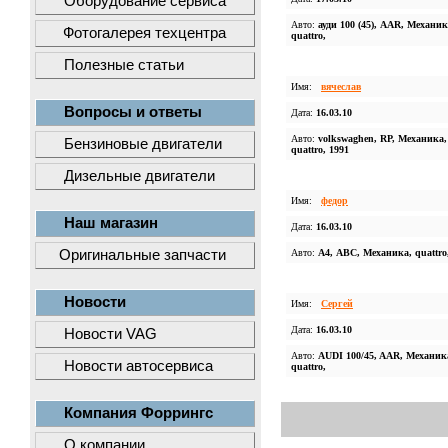
Оборудование сервиса
Авто:
ауди 100 (45), AAR, Механик
Фотогалерея техцентра
quattro,
Полезные статьи
Имя:
вячеслав
Вопросы и ответы
Дата:
16.03.10
Авто:
volkswaghen, RP, Механика,
Бензиновые двигатели
quattro, 1991
Дизельные двигатели
Имя:
федор
Наш магазин
Дата:
16.03.10
Оригинальные запчасти
Авто:
А4, ABC, Механика, quattro
Новости
Имя:
Сергей
Дата:
16.03.10
Новости VAG
Авто:
AUDI 100/45, AAR, Механик
Новости автосервиса
quattro,
Компания Форрингс
О компании