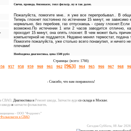
Свечи, провода, бензонасос, топл фильтр, ну и так далее.
Пожалуйста, помогите мне.. я уже все перепробывал.. В общ
Теперь глохнет постоянно по истечении 15 минут, не зависимо е
нормально, без перебоев, газ отпускаешь - сразу глохнет.Если 
возможно.По истечении 1 или 2 часов заводится отлично, ка
,
проходит 15 минут, она опять глохнет. В чем может быть причи
компьютерной не поддается. Недавно менял термостат, подача 
Помогите пожалуйста, уже столько всего понакупил, и ничего н
плечами!
Необходима диагностика, цена 1500 рубл
Страницы: (всего: 1766)
[963]
956
957
958
959
960
961
962
964
965
966
967
968
9
- Спасибо, что вам понравилось!
да СВАО
. Диагностика и
Ремонт шкода
.
Запчасти ауди
со склада в Москве.
и шкода
и
запчасти фольксваген
.
 защищены - ООО "Форрингс"
 Фольксваген в СВАО
.
Сегодня Суббота, 08 Авг 2026