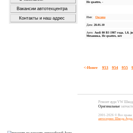
Не quattro, -
Вакансии автотехцентра
Имя:
Оксана
Контакты и наш адрес
Дата:
28.01.10
Авто:
Audi 80 B3 1987 года, 1,8, jn
Механика, Не quattro, нет
<-Новее
953
954
955
Ремонт ауди VW Шко
Оригинальные
запчаст
2001-2026 © Все права
автосервис Шкода Ауди