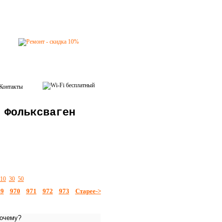
Контакты
 Фольксваген
10
30
50
69
970
971
972
973
Старее->
почему?