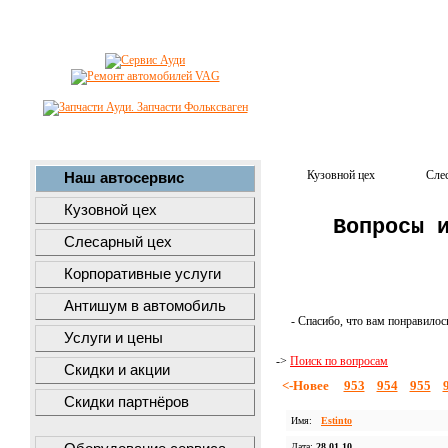
Кузовной цех
Сле
Наш автосервис
Кузовной цех
Вопросы 
Слесарный цех
Корпоративные услуги
Антишум в автомобиль
- Спасибо, что вам понравилос
Услуги и цены
->
Поиск по вопросам
Скидки и акции
<-Новее
953
954
955
Скидки партнёров
Имя:
Estinto
Дата:
28.01.10