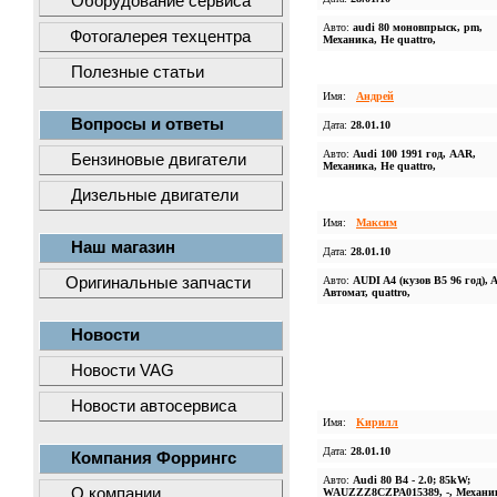
Оборудование сервиса
Авто:
audi 80 моновпрыск, pm,
Фотогалерея техцентра
Механика, Не quattro,
Полезные статьи
Имя:
Андрей
Вопросы и ответы
Дата:
28.01.10
Авто:
Audi 100 1991 год, AAR,
Бензиновые двигатели
Механика, Не quattro,
Дизельные двигатели
Имя:
Максим
Наш магазин
Дата:
28.01.10
Оригинальные запчасти
Авто:
AUDI A4 (кузов B5 96 год), 
Автомат, quattro,
Новости
Новости VAG
Новости автосервиса
Имя:
Kирилл
Дата:
28.01.10
Компания Форрингс
Авто:
Audi 80 B4 - 2.0; 85kW;
О компании
WAUZZZ8CZPA015389, -, Механи