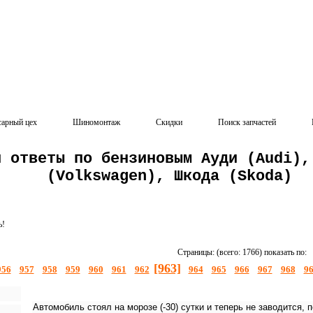
сарный цех
Шиномонтаж
Скидки
Поиск запчастей
и ответы по бензиновым Ауди (Audi),
(Volkswagen), Шкода (Skoda)
ь!
Страницы: (всего: 1766) показать по:
[963]
956
957
958
959
960
961
962
964
965
966
967
968
9
Автомобиль стоял на морозе (-30) сутки и теперь не заводится, 