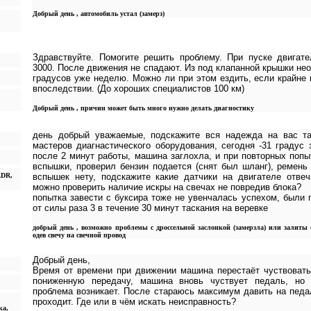
Добрый день , автомобиль устал (замерз)
Здравствуйте. Помогите решить проблему. При пуске двигате
3000. После движения не спадают. Из под клапанной крышки не
градусов уже неделю. Можно ли при этом ездить, если крайне 
впоследствии. (До хороших специалистов 100 км)
Добрый день , причин может быть много нужно делать диагностику
день добрый уважаемые, подскажите вся надежда на вас та
мастеров диагнастического оборудования, сегодня -31 градус
после 2 минут работы, машина заглохла, и при повторных попы
вспышки, проверил бензин подается (снят был шланг), ремень
ADR,
вспышек нету, подскажите какие датчики на двигателе отвеч
можно проверить наличие искры на свечах не повредив блока?
попытка завести с буксира тоже не увенчалась успехом, были 
от силы раза 3 в течение 30 минут таскания на веревке
добрый день , возможно проблемы с дроссельной заслонкой (замерзла) или залиты
одев свечу на свечной провод
Добрый день,
Время от времени при движении машина перестаёт чуствовать
пониженную передачу, машина вновь чуствует педаль, но 
проблема возникает. После стараюсь максимум давить на педа
проходит. Где или в чём искать неисправность?
ка,