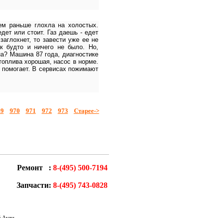
ем раньше глохла на холостых.
дет или стоит. Газ даешь - едет
заглохнет, то завести уже ее не
к будто и ничего не было. Но,
на? Машина 87 года, диагностике
топлива хорошая, насос в норме.
е помогает. В сервисах пожимают
69
970
971
972
973
Старее->
Ремонт :
8-(495) 500-7194
Запчасти:
8-(495) 743-0828