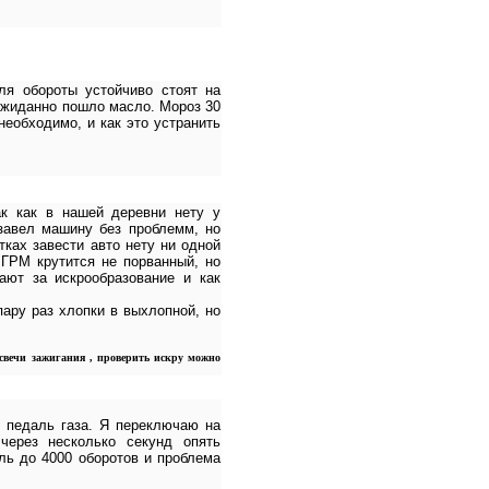
ля обороты устойчиво стоят на
ожиданно пошло масло. Мороз 30
необходимо, и как это устранить
к как в нашей деревни нету у
 завел машину без проблемм, но
тках завести авто нету ни одной
 ГРМ крутится не порванный, но
ают за искрообразование и как
пару раз хлопки в выхлопной, но
 свечи зажигания , проверить искру можно
 педаль газа. Я переключаю на
через несколько секунд опять
ль до 4000 оборотов и проблема