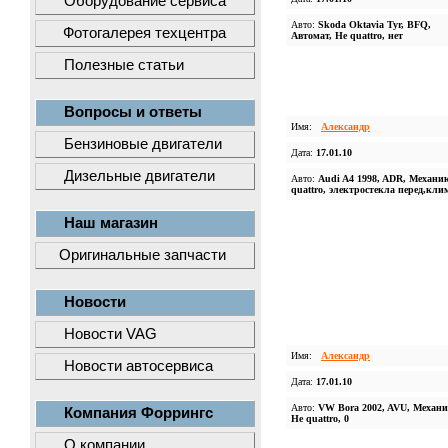
Оборудование сервиса
Авто:
Skoda Oktavia Tyr, BFQ,
Фотогалерея техцентра
Автомат, Не quattro, нет
Полезные статьи
Вопросы и ответы
Имя:
Александр
Бензиновые двигатели
Дата:
17.01.10
Дизельные двигатели
Авто:
Audi A4 1998, ADR, Механик
quattro, электростекла перед,кли
Наш магазин
Оригинальные запчасти
Новости
Новости VAG
Имя:
Александр
Новости автосервиса
Дата:
17.01.10
Авто:
VW Bora 2002, AVU, Механи
Компания Форрингс
Не quattro, 0
О компании