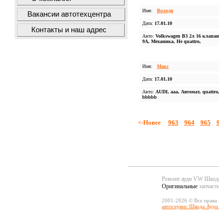
Имя:
Володя
Вакансии автотехцентра
Дата:
17.01.10
Контакты и наш адрес
Авто:
Volkswagen B3 2л 16 клапан
9А, Механика, Не quattro,
Имя:
Макс
Дата:
17.01.10
Авто:
AUDI, ааа, Автомат, quattro
bbbbb
<-Новее
963
964
965
Ремонт ауди VW Шко
Оригинальные
запчаст
2001-2026 © Все права
автосервис Шкода Ауди