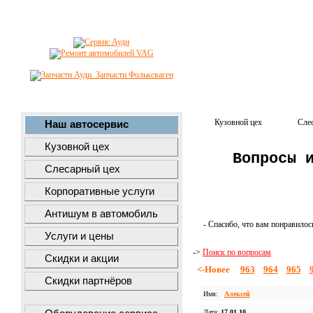
Кузовной цех
Сле
Наш автосервис
Кузовной цех
Вопросы 
Слесарный цех
Корпоративные услуги
Антишум в автомобиль
- Спасибо, что вам понравилос
Услуги и цены
->
Поиск по вопросам
Скидки и акции
<-Новее
963
964
965
Скидки партнёров
Имя:
Алексей
Дата:
17.01.10