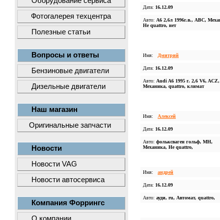
Оборудование сервиса
Дата:
16.12.09
Фотогалерея техцентра
Авто:
A6 2,6л 1996г.в., АВС, Меха
Не quattro, нет
Полезные статьи
Вопросы и ответы
Имя:
Дмитрий
Дата:
16.12.09
Бензиновые двигатели
Авто:
Audi A6 1995 г. 2,6 V6, ACZ,
Дизельные двигатели
Механика, quattro, климат
Наш магазин
Имя:
Алексей
Оригинальные запчасти
Дата:
16.12.09
Авто:
фольксваген гольф, МН,
Новости
Механика, Не quattro,
Новости VAG
Имя:
андрей
Новости автосервиса
Дата:
16.12.09
Авто:
ауди, ru, Автомат, quattro,
Компания Форрингс
О компании