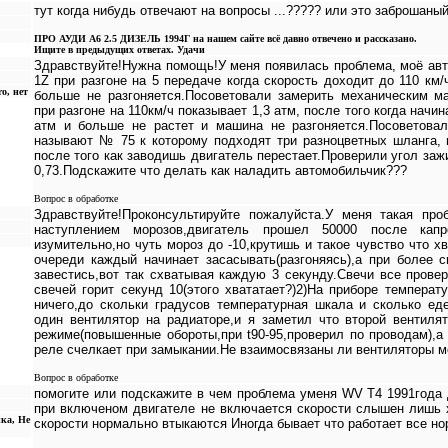
тут когда нибудь отвечают на вопросы ...????? или это заброшаный у
ПРО АУДИ А6 2.5 ДИЗЕЛЬ 1994Г на нашем сайте всё давно отвечено и рассказано.
Ищите в предыдущих ответах. Удачи
Здравствуйте!Нужна помощь!У меня появилась проблема, моё авт
1Z при разгоне на 5 передаче когда скорость доходит до 110 км/
o, нет
больше не разгоняется.Посоветовали замерить механическим ма
при разгоне на 110км/ч показывает 1,3 атм, после того когда начи
атм и больше не растет и машина не разгоняется.Посоветовал
называют № 75 к которому подходят три разноцветных шланга, 
после того как заводишь двигатель перестает.Проверили угол заж
0,73.Подскажите что делать как наладить автомобильчик???
Вопрос в обработке
Здравствуйте!Проконсультируйте пожалуйста.У меня такая про
наступлением морозов,двигатель прошел 50000 после капр
изумительно,но чуть мороз до -10,крутишь и такое чувство что х
очереди каждый начинает засасывать(разгоняясь),а при более
завестись,вот так схватывая каждую 3 секунду.Свечи все прове
свечей горит секунд 10(этого хвататает?)2)На приборе температ
ничего,до скольки градусов температурная шкала и сколько е
один вентилятор на радиаторе,и я заметил что второй вентиля
режиме(повышенные обороты,при t90-95,проверил по проводам),а
реле счелкает при замыкании.Не взаимосвязаны ли вентиляторы м
Вопрос в обработке
помогите или подскажите в чем проблема уменя WV T4 1991года 
при включеном двигателе не включается скорости слышен лишь х
ика, Не
скорости нормально втыкаются Иногда бывает что работает все н