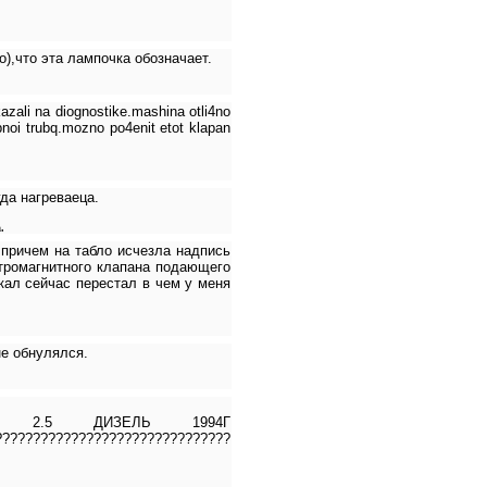
),что эта лампочка обозначает.
zali na diognostike.mashina otli4no
pnoi trubq.mozno po4enit etot klapan
да нагреваеца.
.
 причем на табло исчезла надпись
ктромагнитного клапана подающего
кал сейчас перестал в чем у меня
не обнулялся.
2.5 ДИЗЕЛЬ 1994Г
???????????????????????????????