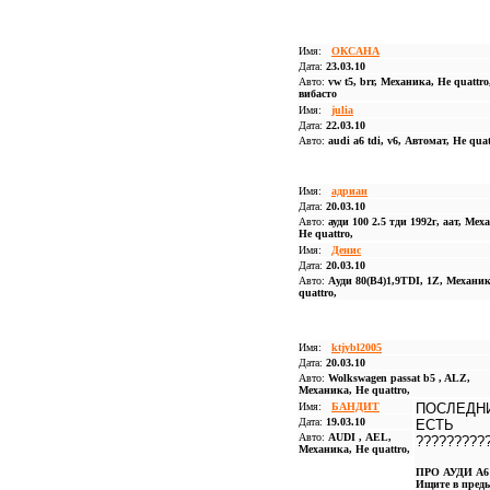
Имя:
ОКСАНА
Дата:
23.03.10
Авто:
vw t5, brr, Механика, Не quattro
вибасто
Имя:
julia
Дата:
22.03.10
Авто:
audi a6 tdi, v6, Автомат, Не quat
Имя:
адриан
Дата:
20.03.10
Авто:
ауди 100 2.5 тди 1992г, аат, Мех
Не quattro,
Имя:
Денис
Дата:
20.03.10
Авто:
Ауди 80(В4)1,9TDI, 1Z, Механик
quattro,
Имя:
ktjybl2005
Дата:
20.03.10
Авто:
Wolkswagen passat b5 , ALZ,
Механика, Не quattro,
Имя:
БАНДИТ
ПОСЛЕДНИ
Дата:
19.03.10
ЕСТЬ
Авто:
AUDI , АЕL,
?????????
Механика, Не quattro,
ПРО АУДИ А6 2
Ищите в преды