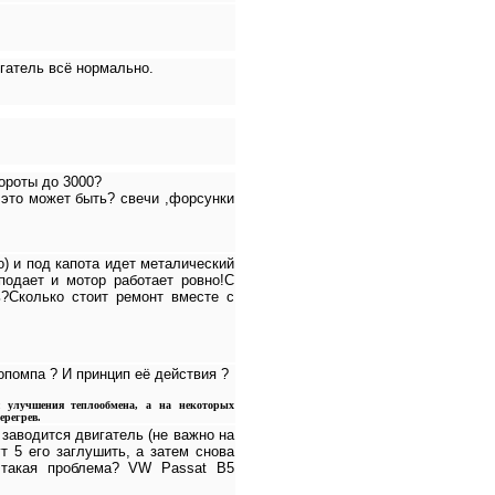
игатель всё нормально.
ороты до 3000?
это может быть? свечи ,форсунки
о) и под капота идет металический
подает и мотор работает ровно!С
ь?Сколько стоит ремонт вместе с
помпа ? И принцип её действия ?
 улучшения теплообмена, а на некоторых
ерегрев.
заводится двигатель (не важно на
т 5 его заглушить, а затем снова
 такая проблема? VW Passat B5