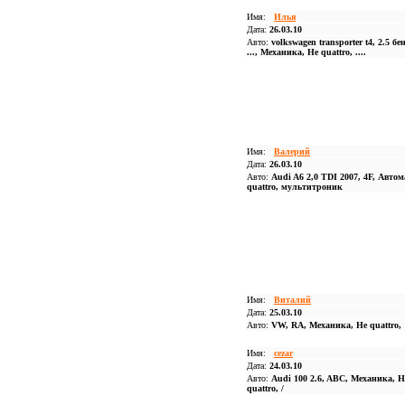
Имя:
Илья
Дата:
26.03.10
Авто:
volkswagen transporter t4, 2.5 бе
..., Механика, Не quattro, ....
Имя:
Валерий
Дата:
26.03.10
Авто:
Audi A6 2,0 TDI 2007, 4F, Автом
quattro, мультитроник
Имя:
Виталий
Дата:
25.03.10
Авто:
VW, RA, Механика, Не quattro,
Имя:
cezar
Дата:
24.03.10
Авто:
Audi 100 2.6, ABC, Механика, Н
quattro, /