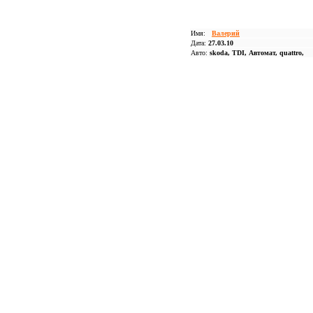
Имя:
Валерий
Дата:
27.03.10
Авто:
skoda, TDI, Автомат, quattro,