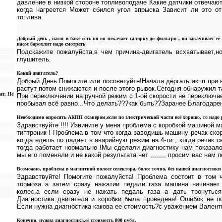
давление в низкой стороне топливоподаче Какие датчики отвечают
когда нагреется Может сбился угол впрыска Зависит ли это о
топлива
Добрый день , насос в баке есть но он некачает салярку до фильтро , он закачивает её
насос барохлит надо смотреть
Подскажите пожалуйста,в чем причина-двигатель всхватывает,но
глушитель.
Какой двигатель?
Добрый День.Помогите или посоветуйте!Начала дёргать акпп при
растут потом снижаются и после этого рывок.Сегодня обнаружил т
ат, Не
При переключении на ручной режим с 1-ой скорости не переключае
пробывал всё равно...Что делать???как быть??Заранее Благодаре
Необходимо опросить АКПП сканером,если по электрической части всё хорошо, то надо 
Здравствуйте !!!! Извините у меня проблема с коробкой машиной м
типтроник ! Проблема в том что когда заводишь машину речак ско
когда едешь по падает в аварийную режим на 4-ти , когда речак 
тогда работает нормально !Мы сделали диагностику нам показал
мы его поменяли и не какой результата нет ,,,,,,,, просим вас нам 
Возможно, проблема в магнитной полосе селектора, более точно, без нашей диагностики 
Здравствуйте! Помогите пожалуйста! Проблема состоит в том 
тормоза а затем сразу нажатии педали газа машина начинает
колес,а если сразу не нажать педаль газа а дать тронутьс
Диагностика двигателя и коробки была проведена! Ошибок не по
Если нужна диагностика какова ее стоимость?с уважением Валент
Конечно, нужна диагностика,её стоимость 800 рубл.