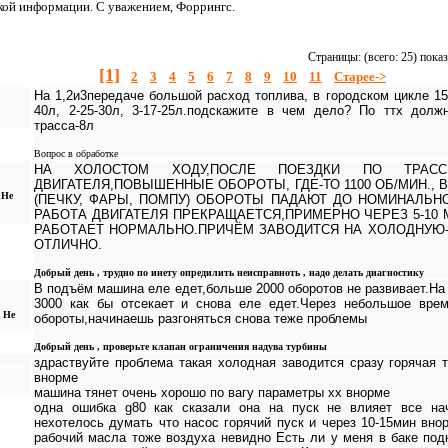
кой информации. С уважением, Форрингс.
Страницы: (всего: 25) пока
[1]
2
3
4
5
6
7
8
9
10
11
Старее->
На 1,2и3передаче большой расход топлива, в городском цикле 15
40л, 2-25-30л, 3-17-25л.подскажите в чем дело? По ттх долж
трасса-8л
Вопрос в обработке
НА ХОЛОСТОМ ХОДУ,ПОСЛЕ ПОЕЗДКИ ПО ТРАСС
ДВИГАТЕЛЯ,ПОВЫШЕННЫЕ ОБОРОТЫ, ГДЕ-ТО 1100 ОБ/МИН.,
 Не
(ПЕЧКУ, ФАРЫ, ПОМПУ) ОБОРОТЫ ПАДАЮТ ДО НОМИНАЛЬН
РАБОТА ДВИГАТЕЛЯ ПРЕКРАЩАЕТСЯ,ПРИМЕРНО ЧЕРЕЗ 5-10
РАБОТАЕТ НОРМАЛЬНО.ПРИЧЁМ ЗАВОДИТСЯ НА ХОЛОДНУЮ-
ОТЛИЧНО.
Добрый день , трудно по инету опредилить неисправноть , надо делать диагностику
В подъём машина еле едет,больше 2000 оборотов не развивает.На
3000 как бы отсекает и снова еле едет.Через небольшое вре
, Не
обороты,начинаешь разгоняться снова теже проблемы
Добрый день , проверьте клапан ограничения надува турбины
здраствуйте проблема такая холодная заводится сразу горячая 
внорме
машина тянет очень хорошо по вагу параметры хх внорме
одна ошибка g80 как сказали она на пуск не влияет все нач
нехотелось думать что насос горячий пуск и через 10-15мин вн
рабочий масла тоже воздуха невидно Есть ли у меня в баке по