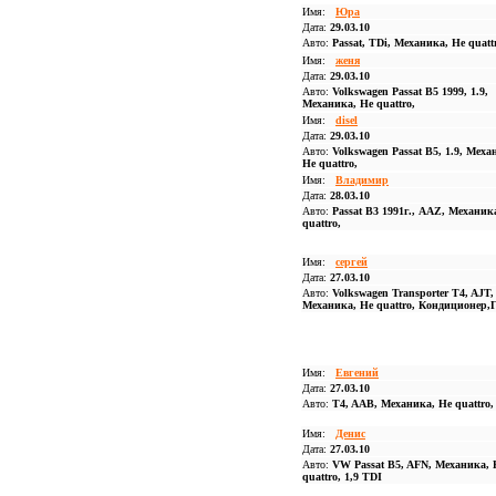
Имя:
Юра
Дата:
29.03.10
Авто:
Passat, TDi, Механика, Не quatt
Имя:
женя
Дата:
29.03.10
Авто:
Volkswagen Passat B5 1999, 1.9,
Механика, Не quattro,
Имя:
disel
Дата:
29.03.10
Авто:
Volkswagen Passat B5, 1.9, Меха
Не quattro,
Имя:
Владимир
Дата:
28.03.10
Авто:
Passat B3 1991г., AAZ, Механик
quattro,
Имя:
сергей
Дата:
27.03.10
Авто:
Volkswagen Transporter T4, AJT,
Механика, Не quattro, Кондиционер,
Имя:
Евгений
Дата:
27.03.10
Авто:
T4, AAB, Механика, Не quattro,
Имя:
Денис
Дата:
27.03.10
Авто:
VW Passat B5, AFN, Механика, 
quattro, 1,9 TDI