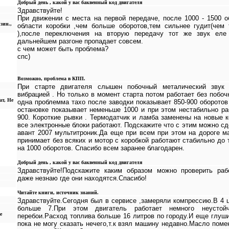
Добрый день , какой у вас баквенный код двигателя
Здравствуйте!
При движении с места на первой передаче, после 1000 - 1500 о
нзин.,
области коробки ,чем больше оборотов,тем сильнее гудит(чем
),после переключения на вторую передачу тот же звук еле
дальнейшем разгоне пропадает совсем.
с чем может быть проблема?
спс)
Возможно, проблема в КПП.
При старте двигателя слышен побочный металический звук
вибрацией . Но только в момент старта потом работает без побо
ат, Не
одна проблемма тахо после заводки показывает 850-900 оборотов
остановке показывает неменьше 1000 и при этом нестабильно ра
900. Короткие рывки . Термодатчик и ламба заменены на новые 
все электронные блоки работают. Подскажите что с этим можно сд
авант 2007 мультитроник.Да еще при всем при этом на дороге м
принимает без всяких и мотор с коробкой работают стабильно до 
на 1000 оборотов. Спасибо всем заранее благодарен.
Добрый день , какой у вас баквенный код двигателя
Здравствуйте!Подскажите каким образом можно проверить раб
даже незнаю где они находятся.Спасибо!
Читайте книги, источник знаний.
Здравствуйте.Сегодня был в сервисе ,замеряли компрессию.В 4 
больше 7.При этом двигатель работает немного неустойч
е
перебои.Расход топлива больше 16 литров по городу.И еще глуш
пока не могу сказать нечего,т.к взял машину недавно.Масло поме