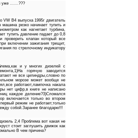
же .......???
о VW B4 выпуска 1995г двигатель
ч машина резко начинает тупить и
нометром как нагнетает турбина,
нает тупить давление падает до 0,8
и проверить клапан который все
при включении зажигания трещит,
игания по стрелочному индикатору
блема,как и у многих дизелей с
емонта,1)На горячую заводится
ватают не все цилиндры,словно по
 сильном морозе может вообще не
рял,все работают,лампочка накала
уры нет цифр,в книге не написано
дениц каждое деление?3)Сломался
тор включается только во втором
 первый режим не работает,только
ежду собой.Заранее благодарю!!!
дизель 2,4 Проблема вот какая не
руст стоит заглушить движок как
ормально В чем причина?