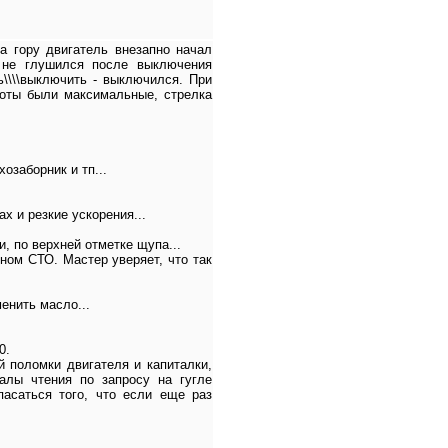
а гору двигатель внезапно начал
- не глушился после выключения
ь\\\\выключить - выключился. При
роты были максимальные, стрелка
озаборник и тп...
х и резкие ускорения...
, по верхней отметке щупа...
ном СТО. Мастер уверяет, что так
енить масло...
0.
 поломки двигателя и капиталки,
иалы чтения по запросу на гугле
опасаться того, что если еще раз