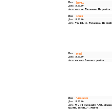
Имя:
бандит
Дата:
19.03.10
Авто:
мит, ти, Механика, Не quattro,
Имя:
Юрий
Дата:
18.03.10
Авто:
VW B4, 1Z, Механика, Не quattr
Имя:
юрий
Дата:
18.03.10
Авто:
vw, aab, Автомат, quattro,
Имя:
Александр
Дата:
16.03.10
Авто:
WV T4 transporter, AAB, Механ
quattro, дизель2,4 1991год