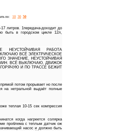
зать по:
10
30
50
-17 литров. 1передача-доходит до
но быть в городском цикле 12л,
Е НЕУСТОЙЧИВАЯ РАБОТА
 ВКЛЮЧАЮ ВСЁ ЭЛЕКТРИЧЕСКОЕ
ОГО ЗНАЧЕНИЕ, НЕУСТОЙЧИВАЯ
 МИН. ВСЁ ВЫКЛЮЧАЮ, ДВИЖОК
ГОРЯЧУЮ И ПО ТРАССЕ БЕЖИТ
 прямой потом прорывает но после
мя на нетральной выдаёт полные
тоже теплая 10-15 сек компрессия
инатся когда нагреется солярка
орме проблема с теплым датчик ож
дкачивающий насос и должно быть