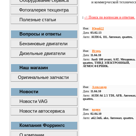
Оборудование сервиса
и коммерческой техничес
Фотогалерея техцентра
:
-> Поиск по вопросам и ответам.
Полезные статьи
Имя:
Юрий22
Дата:
03.02.13
Вопросы и ответы
Авто:
AUDI-6, 111, Автомат, quattro,
Бензиновые двигатели
Имя:
Игорь
Дизельные двигатели
Дата:
11.04.10
Авто:
Audi 100 avant, AAT, Механика,
quattro, ТНВД ЭЛЕКТРОННЫЙ,
АТМОСФЕРНИК.
Наш магазин
Оригинальные запчасти
Имя:
Александр
Новости
Дата:
11.04.10
Авто:
AUDI A6 2.5 TDI, AFB, Автомат
quattro,
Новости VAG
Имя:
вадим
Новости автосервиса
Дата:
02.04.10
Авто:
a62.5tdi, ake, Автомат, quattro,
Компания Форрингс
О компании