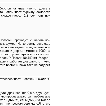
боротов начинает что то гудеть в
 то напоминает турбину самолёта
 слышен,через 1-2 сек или при
 который проходит с небольшой
чных шумов. Но ко всему есть еще
 но после недолгой езды тахо при
ботает и дергает мотор с 1000 на
компьютор на сервисе показал что
елать ? Пробег 184440 км. Модель
ашина работает довольно отлично
того времени пока тахо не задерет
отоспособность свечей накала?Я
цилиндрах больше 9,а в двух чуть
иво,прослушиваются небольшие
итель дымит(белый дым).За масло
нял ,но проехал еще мало.Что это