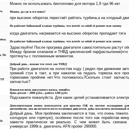
Можно ли использовать биотопливо для мотора 1,9 тди 96 квт
ro,
Можно, да где ж его взять?
при высоких оборотах перестаёт рабтать турбина,а на хлодный дв
Не работает байпасный клапан турбины, что влечёт за собой её ремонт или замену.
когда двигатель нагревается на высоких оборотах пропадает тяга
ника,
Не работает байпасный клапан турбины, что влечёт за собой её ремонт или замену.
Здраствуйте! После прогрева двигателя самостоятельно растут об
Между броком клапанов и ТНВД циклический пар(распыление)что 
а, Не
протянуты с положенным моментом.
Добрый день , похоже что течет сам ТНВД
При работе двигателя на холостом ходу ( редко при движении авт
громкий стук в такт, а при нажатии на педаль тормоза все про
тормозами проблем нет.Что поломалось?Сколько стоит запчаст
ГУР
запчастью?
Износился шток вакуумного насоса, меняйте.
Цена детали ~ 2000 рубл., работа 1200 рубл
Подскажите пожалуйста. Для каких целей устанавливается электро
Дополнительная помпа используется для прогона ОЖ по системе охлаждения для
автомобилях, она включается после остановки двигателя, дабы исключить возможный п
Добрый день. Моя проблема заключается в том, что очень тяжело 
холодную или горячую), особенно после того как поработав мину
Не
завести практически не реально. С чем может быть связана
универсал 1999г.в. двигатель AFN пробег 290000.