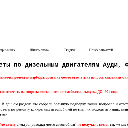
сарный цех
Шиномонтаж
Скидки
Поиск запчастей
еты по дизельным двигателям Ауди, 
имаемся ремонтом карбюраторов и не можем отвечать на вопросы связанные с н
ем ответить на вопросы, связанные с автомобилями выпуска ДО 1991 года.
! В данном разделе мы собрали большую подборку ваших вопросов и ответ
советы по ремонту конкретных автомобилей не видя их, исходя из наших зна
т вас!
йте схему
электропроводки моего автомобиля"
не получат ответа
, так же ка