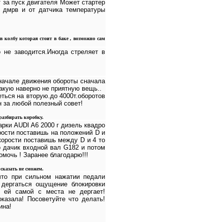
 за пуск двигателя Может стартер
т дмрв и от датчика температуры
 в колбу которая стоит в баке , возможно сам
 не заводится.Иногда стреляет в
 начале движения обороты сначала
акую наверно не приятную вещь..
ться на вторую.до 4000т.оборотов
н за любой полезный совет!
разбирать коробку.
арки AUDI A6 2000 г дизель квадро
рости поставишь на положений D и
скорости поставишь между D и 4 то
о дачик входной вал G182 и потом
помочь ! Заранее благодарю!!!
сказать не сможем.
что при сильном нажатии педали
 дергаться ощущение блокировки
я ей самой с места не дергает!
казала! Посоветуйте что делать!
ина!