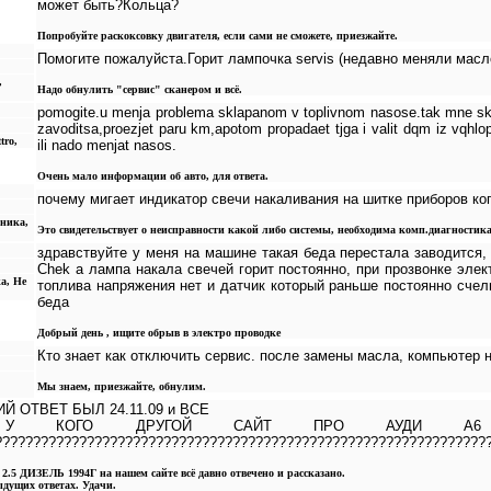
может быть?Кольца?
Попробуйте раскоксовку двигателя, если сами не сможете, приезжайте.
Помогите пожалуйста.Горит лампочка servis (недавно меняли масло
,
Надо обнулить "сервис" сканером и всё.
pomogite.u menja problema sklapanom v toplivnom nasose.tak mne ska
zavoditsa,proezjet paru km,apotom propadaet tjga i valit dqm iz vqhlo
tro,
ili nado menjat nasos.
Очень мало информации об авто, для ответа.
почему мигает индикатор свечи накаливания на шитке приборов ког
аника,
Это свидетельствует о неисправности какой либо системы, необходима комп.диагностика
здравствуйте у меня на машине такая беда перестала заводится,
Chek а лампа накала свечей горит постоянно, при прозвонке эле
а, Не
топлива напряжения нет и датчик который раньше постоянно счел
беда
Добрый день , ищите обрыв в электро проводке
Кто знает как отключить сервис. после замены масла, компьютер 
Мы знаем, приезжайте, обнулим.
Й ОТВЕТ БЫЛ 24.11.09 и ВСЕ
 У КОГО ДРУГОЙ САЙТ ПРО АУДИ А6 
????????????????????????????????????????????????????????????????
.5 ДИЗЕЛЬ 1994Г на нашем сайте всё давно отвечено и рассказано.
дущих ответах. Удачи.