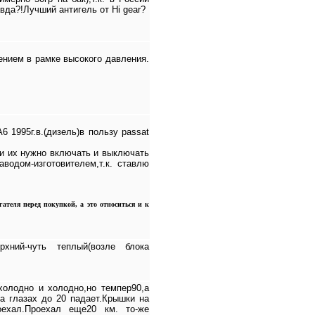
вда?!Лучший антигель от Hi gear?
ением в рамке высокого давления.
 1995г.в.(дизель)в пользу passat
 и их нужно включать и выключать
аводом-изготовителем,т.к. ставлю
ателя перед покупкой, а это относиться и к
хний-чуть теплый(возле блока
холодно и холодно,но темпер90,а
а глазах до 20 падает.Крышки на
оехал.Проехал еще20 км. то-же