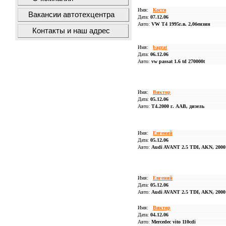
Имя:
Костя
Вакансии автотехцентра
Дата:
07.12.06
Авто:
VW T4 1995г.в. 2,0бензин
Контакты и наш адрес
Имя:
bagrat
Дата:
06.12.06
Авто:
vw passat 1.6 td 270000t
Имя:
Виктор
Дата:
05.12.06
Авто:
Т4.2000 г. ААВ, дизель
Имя:
Евгений
Дата:
05.12.06
Авто:
Audi AVANT 2.5 TDI, AKN, 2000 
Имя:
Евгений
Дата:
05.12.06
Авто:
Audi AVANT 2.5 TDI, AKN, 2000 
Имя:
Виктор
Дата:
04.12.06
Авто:
Mercedec vito 110cdi