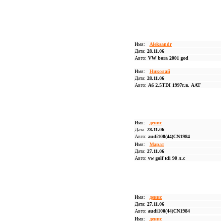
Имя:
Aleksandr
Дата:
28.11.06
Авто:
VW bora 2001 god
Имя:
Николай
Дата:
28.11.06
Авто:
A6 2.5TDI 1997г.в. ААТ
Имя:
денис
Дата:
28.11.06
Авто:
audi100(44)CN1984
Имя:
Марат
Дата:
27.11.06
Авто:
vw golf tdi 90 л.с
Имя:
денис
Дата:
27.11.06
Авто:
audi100(44)CN1984
Имя:
денис