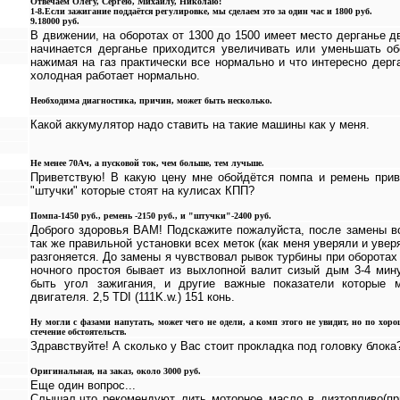
Отвечаем Олегу, Сергею, Михаилу, Николаю:
1-8.Если зажигание поддаётся регулировке, мы сделаем это за один час и 1800 руб.
9.18000 руб.
В движении, на оборотах от 1300 до 1500 имеет место дерганье д
начинается дерганье приходится увеличивать или уменьшать об
нажимая на газ практически все нормально и что интересно дерг
холодная работает нормально.
Необходима диагностика, причин, может быть несколько.
Какой аккумулятор надо ставить на такие машины как у меня.
Не менее 70Ач, а пусковой ток, чем больше, тем лучьше.
Приветствую! В какую цену мне обойдётся помпа и ремень при
"штучки" которые стоят на кулисах КПП?
Помпа-1450 руб., ремень -2150 руб., и "штучки"-2400 руб.
Доброго здоровья ВАМ! Подскажите пожалуйста, после замены вс
так же правильной установки всех меток (как меня уверяли и уве
разгоняется. До замены я чувствовал рывок турбины при оборотах 
ночного простоя бывает из выхлопной валит сизый дым 3-4 мин
быть угол зажигания, и другие важные показатели которые 
двигателя. 2,5 TDI (111K.w.) 151 конь.
Ну могли с фазами напутать, может чего не одели, а комп этого не увидит, но по хоро
стечение обстоятельств.
Здравствуйте! А сколько у Вас стоит прокладка под головку блока
Оригинальная, на заказ, около 3000 руб.
Еще один вопрос...
Слышал,что рекомендуют лить моторное масло в дизтопливо(прим