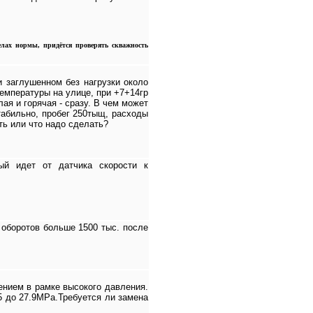
елах нормы, придётся проверять скважность
и заглушенном без нагрузки около
температуры на улице, при +7+14гр
лая и горячая - сразу. В чем может
стабильно, пробег 250тыщ, расходы
ть или что надо сделать?
ый идет от датчика скорости к
 оборотов больше 1500 тыс. после
ением в рамке высокого давления.
5 до 27.9МРа.Требуется ли замена