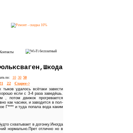
Контакты
Фольксваген,Шкода
зать по:
10
30
50
21
22
Старее->
х тыков удалось всётаки завести
хорошо если с 3-4 раза заведёшь.
м , потом движок прогревается
вно как часики, и заводится в пол-
ое Г**** и туда попала вода каким
будто схватывает в догонку.Иногда
ячий нормально.Прет отлично но в