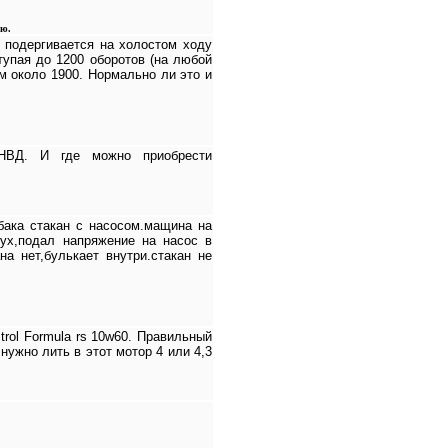
ию.
 подергивается на холостом ходу
 тупая до 1200 оборотов (на любой
м около 1900. Нормально ли это и
ТНВД. И где можно приобрести
бака стакан с насосом.мащина на
дух,подал напряжение на насос в
на нет,булькает внутри.стакан не
rol Formula rs 10w60. Правильный
нужно лить в этот мотор 4 или 4,3