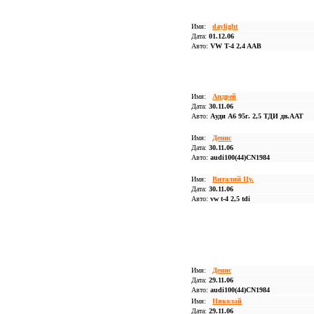
Имя:
daylight
Дата:
01.12.06
Авто:
VW T-4 2,4 AAB
Имя:
Андрей
Дата:
30.11.06
Авто:
Ауди А6 95г. 2,5 ТДИ дв.ААТ
Имя:
Денис
Дата:
30.11.06
Авто:
audi100(44)CN1984
Имя:
Виталий Цу.
Дата:
30.11.06
Авто:
vw t-4 2,5 tdi
Имя:
Денис
Дата:
29.11.06
Авто:
audi100(44)CN1984
Имя:
Николай
Дата:
29.11.06