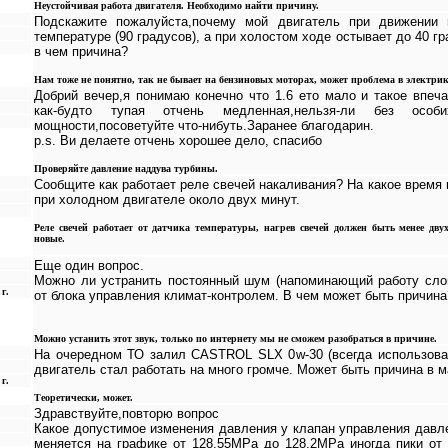
Неустойчивая работа двигателя. Необходимо найти причину.
Подскажите пожалуйста,почему мой двигатель при движении 
температуре (90 градусов), а при холостом ходе остывает до 40 г
в чем причина?
Нам тоже не понятно, так не бывает на бензиновых моторах, может проблема в электри
Добрий вечер,я понимаю конечно что 1.6 ето мало и такое впеча
как-будто тупая отчень медленная,нельзя-ли без особ
мощности,посоветуйте что-нибуть.Заранее благодарин.
p.s. Ви делаете отчень хорошее дело, спасибо
Проверяйте давление наддува турбины.
Сообщите как работает реле свечей накаливания? На какое время 
при холодном двигателе около двух минут.
Реле свечей работает от датчика температуры, нагрев свечей должен быть менее дву
новые.
Еще один вопрос.
Можно ли устранить постоянный шум (напоминающий работу сло
г.
от блока управления климат-контролем. В чем может быть причина
Можно устанить этот звук, только по интернету мы не сможем разобраться в причине.
На очередном ТО залил CASTROL SLX 0w-30 (всегда использо
двигатель стал работать на много громче. Может быть причина в 
г.
Теоретически, может.
Здравствуйте,повторю вопрос
Какое допустимое изменения давления у клапан управления давл
меняется на графике от 128.55МРа до 128.2МРа иногда пики от 