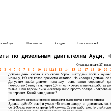
сарный цех
Шиномонтаж
Скидки
Поиск запчастей
еты по дизельным двигателям Ауди, 
Страницы: (всего: 25) пока
[12]
2
3
4
5
6
7
8
9
10
11
13
14
15
16
17
18
19
20
добрый день. снова я со своей борой. методами проб и аучны
машину, НО кок какая проблема осталас. На холодны движок её 
Допустим завёл движок поначалу троит, валит сероватый ды
полностью ( минут так через 10) и послк этого машинка работае ро
тычка. Наш версии либо инжектор либо просто соляра - откровенн
то образом. Какой ваш диагноз?
Ну не вода это. Проблема с системой запуска или подсос воздуха в системе питания.
Здравствуйте!Утром(на улице +5) плохо заводится двигатель как 
со 2-3раза гоняю стартер 5-6 секунд.Свечи работают.Теплый,гор