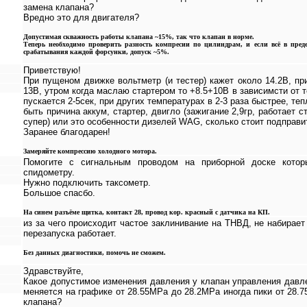
замена клапана?
Вредно это для двигателя?
Допустимая скважность работы клапана ~15%, так что клапан в норме.
Теперь необходимо проверить разность компресии по цилиндрам, и если всё в пред
срабатывания каждой форсунки, допуск ~5%.
Приветствую!
При пущеном движке вольтметр (и тестер) кажет около 14.2В, пр
13В, утром когда маслаю стартером то +8.5+10В в зависимсти от 
пускается 2-5сек, при других температурах в 2-3 раза быстрее, теп
быть причина аккум, стартер, двигло (зажигание 2,9гр, работает 
супер) или это особенности дизелей WAG, сколько стоит подправи
Заранее благодарен!
Замеряйте компрессию холодного мотора.
Помогите с сигнальным проводом на приборной доске котор
спидометру.
Нужно подключить таксометр.
Большое спасбо.
На синем разъёме щитка, контакт 28, провод кор. красный с датчика на КП.
из за чего происходит частое заклинивание на ТНВД, не набирает
перезапуска работает.
Без данных диагностики, помочь не сможем.
Здравствуйте,
Какое допустимое изменения давления у клапан управления давл
меняется на графике от 28.55МРа до 28.2МРа иногда пики от 28.7
клапана?