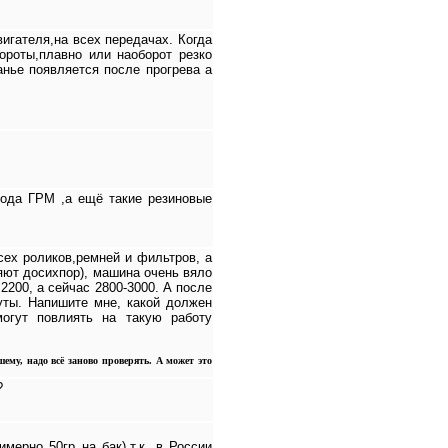
вигателя,на всех передачах. Когда
ороты,плавно или наоборот резко
анье появляется после прогрева а
вода ГРМ ,а ещё такие резиновые
ех роликов,ремней и фильтров, а
ряют досихпор), машина очень вяло
2200, а сейчас 2800-3000. А после
уты. Напишите мне, какой должен
могут повлиять на такую работу
шему, надо всё заново проверять. А может это
?
ерно 50гр на бак),т.к. в России