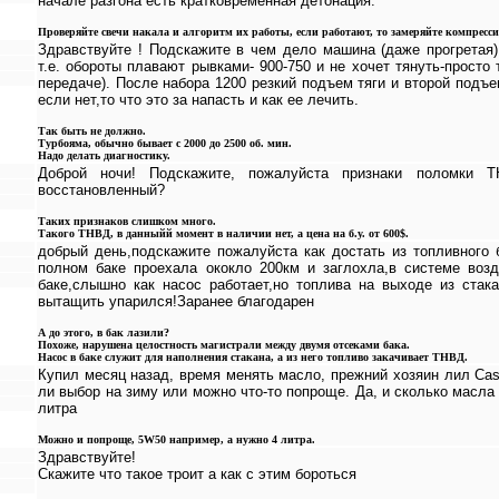
начале разгона есть кратковременная детонация.
Проверяйте свечи накала и алгоритм их работы, если работают, то замеряйте компресс
Здравствуйте ! Подскажите в чем дело машина (даже прогретая)
т.е. обороты плавают рывками- 900-750 и не хочет тянуть-просто
передаче). После набора 1200 резкий подъем тяги и второй подъе
если нет,то что это за напасть и как ее лечить.
Так быть не должно.
Турбояма, обычно бывает с 2000 до 2500 об. мин.
Надо делать диагностику.
Доброй ночи! Подскажите, пожалуйста признаки поломки 
восстановленный?
Таких признаков слишком много.
Такого ТНВД, в данныйй момент в наличии нет, а цена на б.у. от 600$.
добрый день,подскажите пожалуйста как достать из топливного 
полном баке проехала ококло 200км и заглохла,в системе воз
баке,слышно как насос работает,но топлива на выходе из стака
вытащить упарился!Заранее благодарен
А до этого, в бак лазили?
Похоже, нарушена целостность магистрали между двумя отсеками бака.
Насос в баке служит для наполнения стакана, а из него топливо закачивает ТНВД.
Купил месяц назад, время менять масло, прежний хозяин лил Cast
ли выбор на зиму или можно что-то попроще. Да, и сколько масла 
литра
Можно и попроще, 5W50 например, а нужно 4 литра.
Здравствуйте!
Скажите что такое троит а как с этим бороться