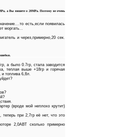
Ра, а Вы пишете о 28МРа. Позтому не очень
ачение....то есть,если появилась
т моргать...
игатель и через,примерно,20 сек.
ошибки.
р, а было 0.7гр, стала заводится
ка, теплая выше +18гр и горячая
 и топлива 6,8л.
 уйдет?
ров?
ей?
дствия.
ртер (вроде мой неплохо крутит)
теперь при 2,7гр её нет, что это
оторе 2,0АВТ сколько примерно