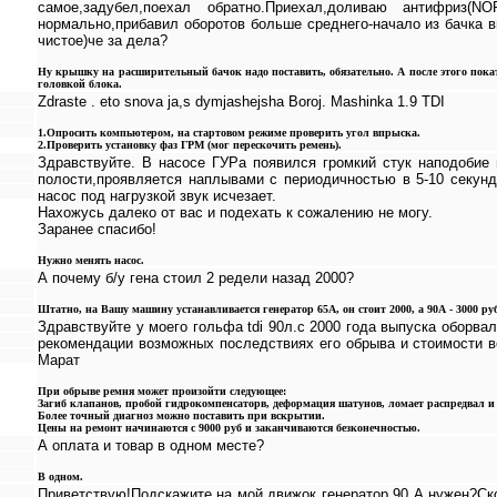
самое,задубел,поехал обратно.Приехал,доливаю антифриз(NO
нормально,прибавил оборотов больше среднего-начало из бачка в
чистое)че за дела?
Ну крышку на расширительный бачок надо поставить, обязательно. А после этого покат
головкой блока.
Zdraste . eto snova ja,s dymjashejsha Boroj. Mashinka 1.9 TDI
1.Опросить компьютером, на стартовом режиме проверить угол впрыска.
2.Проверить установку фаз ГРМ (мог перескочить ремень).
Здравствуйте. В насосе ГУРа появился громкий стук наподобие 
полости,проявляется наплывами с периодичностью в 5-10 секунд
насос под нагрузкой звук исчезает.
Нахожусь далеко от вас и подехать к сожалению не могу.
Заранее спасибо!
Нужно менять насос.
А почему б/у гена стоил 2 редели назад 2000?
Штатно, на Вашу машину устанавливается генератор 65А, он стоит 2000, а 90А - 3000 ру
Здравствуйте у моего гольфа tdi 90л.с 2000 года выпуска оборва
рекомендации возможных последствиях его обрыва и стоимости в
Марат
При обрыве ремня может произойти следующее:
Загиб клапанов, пробой гидрокомпенсаторв, деформация шатунов, ломает распредвал и т
Более точный диагноз можно поставить при вскрытии.
Цены на ремонт начинаются с 9000 руб и заканчиваются безконечностью.
А оплата и товар в одном месте?
В одном.
Приветствую!Подскажите,на мой движок генератор 90 А нужен?Ск