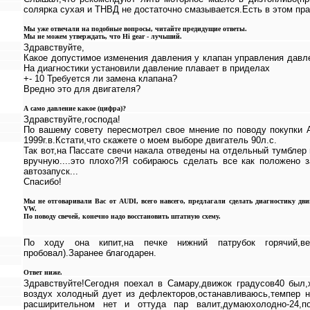
солярка сухая и ТНВД не достаточно смазывается.Есть в этом пра
Мы уже отвечали на подобные вопросы, читайте предидущие ответы.
Мы не можем утверждать, что Hi gear - лучьший.
Здравствуйте,
Какое допустимое изменения давления у клапан управления давл
На диагностики установили давление плавает в приделах
+- 10 Требуется ли замена клапана?
Вредно это для двигателя?
А само давление какое (цифра)?
Здравствуйте,господа!
По вашему совету пересмотрел свое мнение по поводу покупки А6
1999г.в.Кстати,что скажете о моем выборе двигатель 90л.с.
Так вот,на Пассате свечи накала отведены на отдельный тумблер
вручную....это плохо?!Я собираюсь сделать все как положено з
автозапуск...
Спасибо!
Мы не отговаривали Вас от AUDI, всего навсего, предлагали сделать диагностику двиг
VW.
По поводу свечей, конечно надо восстановить штатную схему.
По ходу она кипит,на печке нижний патрубок горячий,вер
пробовал).Заранее благодарен.
Ответ ниже.
Здравствуйте!Сегодня поехал в Самару,движок градусов40 был,
воздух холодный дует из дефлекторов,останавливаюсь,темпер н
расширительном нет и оттуда пар валит,думаюхолодно-24,п