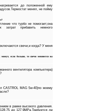
нагревается до положенной ему
радусов.Термостат менял, не пойму
ке?
тление что турбо не помогает,она
их затрат прибавить немного
включаются свечи,и когда? У меня
х минут, если больше, то свечи меняются на
манного вентилятора компьютера)
?
вал CASTROL MAG 5w-40)по моему
масле?
ением в рамке высокого давления.
128.75 до 127.9МРа.Требуется ли