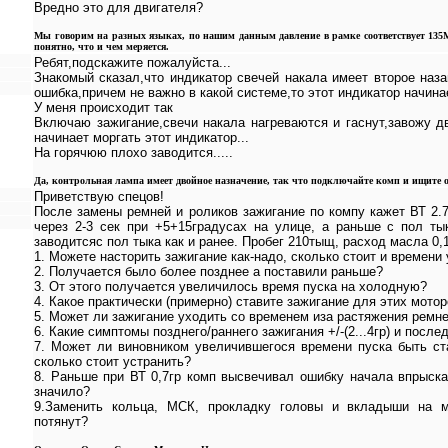
Вредно это для двигателя?
Мы говорим на разных языках, по нашим данным давление в рамке соответствует 135М
понятно, что и чем меряется.
Ребят,подскажите пожалуйста...
Знакомый сказал,что индикатор свечей накала имеет второе назан
ошибка,причем не важно в какой системе,то этот индикатор начинае
У меня происходит так
Включаю зажигание,свечи накала нагреваются и гаснут,завожу дв
начинает моргать этот индикатор...
На горячюю плохо заводится.....
Да, контрольная лампа имеет двойное назначение, так что подключайте комп и ищите 
Приветствую спецов!
После замены ремней и роликов зажигание по компу кажет ВТ 2.7г
через 2-3 сек при +5+15градусах на улице, а раньше с пол ты
заводитсяс пол тыка как и ранее. Пробег 210тыщ, расход масла 0,1
1. Можете насторить зажигание как-надо, сколько стоит и времени
2. Получается было более позднее а поставили раньше?
3. От этого получается увеличилось время пуска на холодную?
4. Какое практически (примерно) ставите зажигание для этих мото
5. Может ли зажигание уходить со временем иза растяжения ремн
6. Какие симптомы позднего/раннего зажигания +/-(2...4гр) и после
7. Может ли виновником увеличившегося времени пуска быть ста
сколько стоит устранить?
8. Раньше при ВТ 0,7гр комп высвечивал ошибку начала впрыска, 
значило?
9.Заменить кольца, МСК, прокладку головы и вкладыши на м
потянут?