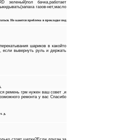
RD зеленый)пол бачка,работает
ыкидывать(запаха газов-нет,масло
аться. Но кажется проблема в прокладке под
перекатывания шариков в какойто
, если вывернуть руль и держать
б.
лся ремень грм нужен ваш совет ,и
озможного ремонта у вас Спасибо
. д.
олько стоят щетки?Если друган за