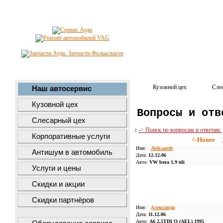
Кузовной цех
Сле
Наш автосервис
Кузовной цех
Вопросы и отв
Слесарный цех
:
-> Поиск по вопросам и ответам.
Корпоративные услуги
<-Новее
Имя:
Aleksandr
Антишум в автомобиль
Дата:
12.12.06
Авто:
VW bora 1.9 tdi
Услуги и цены
Скидки и акции
Скидки партнёров
Имя:
Александр
Дата:
11.12.06
Авто:
А6 2.5TDI Q (AEL) 1995