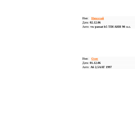
Имя:
Николай
Дата:
02.12.06
Авто:
vw passat b5 TDI AHH 90 л.с.
Имя:
Олег
Дата:
01.12.06
Авто:
А6 2,5ААТ 1997