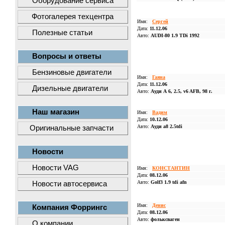
Оборудование сервиса
Фотогалерея техцентра
Имя:
Сергей
Дата:
11.12.06
Полезные статьи
Авто:
AUDI-80 1.9 TDi 1992
Вопросы и ответы
Бензиновые двигатели
Имя:
Гаяна
Дата:
11.12.06
Дизельные двигатели
Авто:
Ауди А 6, 2.5, v6 AFB, 98 г.
Наш магазин
Имя:
Вадим
Дата:
10.12.06
Авто:
Ауди a8 2.5tdi
Оригинальные запчасти
Новости
Новости VAG
Имя:
КОНСТАНТИН
Дата:
08.12.06
Авто:
Golf3 1.9 tdi afn
Новости автосервиса
Имя:
Денис
Компания Форрингс
Дата:
08.12.06
Авто:
фольксваген
О компании