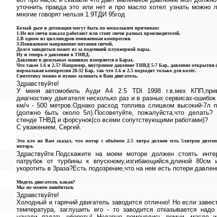
уточнить правда это или нет и про масло хотел узнать можно л
многие говорят нельзя 1.9ТДИ 95год
Белый дым и детонация могут быть по нескольким причинам:
1.Не все свечи накала работают или стоят свечи разных производителей.
2.В одном из циллиндров пониженная компрессия.
3.Пониженное напряжение питания свечей.
Долго заводиться может из за подсевшей плунжерной пары.
Ну и теперь о давлении в ТНВД.
Давление в дизельных машинах измеряется в Барах.
Что такое 1.6 и 2.5? Например, внутреннее давление ТНВД 5-7 Бар, давление открытия 
нормальная компрессия 28-32 Бар, так что 1.6 и 2.5 подходит только для колёс.
Синтетику можно и нужно заливать в Ваш двигатель.
Здравствуйте!
У меня автомобиль Ауди А4 2.5 TDI 1998 г.в,мех КПП,прив
диагностику двигателя несколько раз и в разных сервисах-ошибок
км/ч - 500 метров.Однако расход топлива слишком высокий-7л п
(должно быть около 5л).Посоветуйте, пожалуйста,что делать?
стенде ТНВД и форсунок(со всеми сопутствующими работами)?
С уважением, Сергей.
Это кто же Вам сказал, что мотор с объёмом 2.5 литра должен есть 5литров дизто
мотора.
Здраствуйте.Подскажите на моем моторе должен стоять инте
патрубок от турбины к впускному,изгибающийся,длиной 80см
укоротить в 3раза?Есть подозрение,что на нем есть потери давлен
Модель двигателя, какая?
Мы же можем ошибиться.
Здравствуйте!
Холодный и гарячий двигатель заводится отлично! Но если завес
температура, заглушить его - то заводится отказывается надо
начали падать обороты! Недавно поменялись ремни, масло и