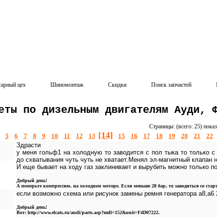
сарный цех
Шиномонтаж
Скидки
Поиск запчастей
еты по дизельным двигателям Ауди, 
Страницы: (всего: 25) пока
[14]
5
6
7
8
9
10
11
12
13
15
16
17
18
19
20
21
22
Здрасти
у меня гольф1 на холодную то заводится с пол тыка то только с 
до схватывания чуть чуть не хватает.Менял эл-магнитный клапан н
И еще бывает на ходу газ заклинивает и вырубить можно только 
Добрый день!
А померьте компрессию, на холодном моторе. Если меньше 28 бар, то заводиться со старт
если возможно схема или рисунок замены ремня генератора а8,а6 
Добрый день!
Вот: http://www.elcats.ru/audi/parts.asp?mdl=152&unit=F4D07222.