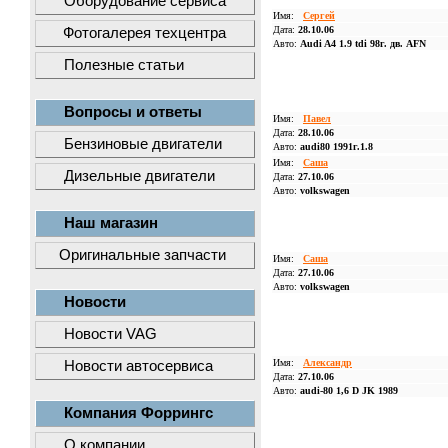
Оборудование сервиса
Имя:
Сергей
Дата:
28.10.06
Фотогалерея техцентра
Авто:
Audi A4 1.9 tdi 98г. дв. AFN
Полезные статьи
Вопросы и ответы
Имя:
Павел
Дата:
28.10.06
Бензиновые двигатели
Авто:
audi80 1991г.1.8
Имя:
Саша
Дизельные двигатели
Дата:
27.10.06
Авто:
volkswagen
Наш магазин
Оригинальные запчасти
Имя:
Саша
Дата:
27.10.06
Авто:
volkswagen
Новости
Новости VAG
Имя:
Александр
Новости автосервиса
Дата:
27.10.06
Авто:
audi-80 1,6 D JK 1989
Компания Форрингс
О компании