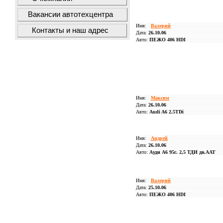
Вакансии автотехцентра
Имя:
Валерий
Контакты и наш адрес
Дата:
26.10.06
Авто:
ПЕЖО 406 HDI
Имя:
Максим
Дата:
26.10.06
Авто:
Audi A6 2.5TDi
Имя:
Андрей
Дата:
26.10.06
Авто:
Ауди А6 95г. 2,5 ТДИ дв.ААТ
Имя:
Валерий
Дата:
25.10.06
Авто:
ПЕЖО 406 HDI