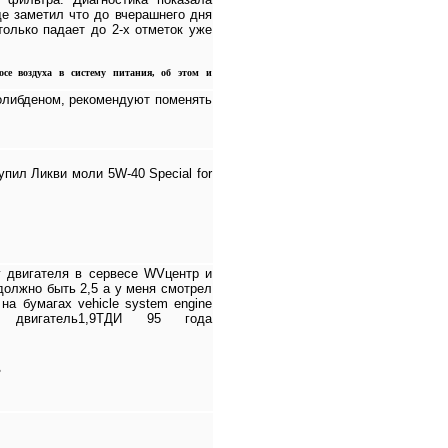
е заметил что до вчерашнего дня
только падает до 2-х отметок уже
се воздуха в систему питания, об этом и
олибденом, рекомендуют поменять
упил Ликви моли 5W-40 Special for
у двигателя в сервесе WVцентр и
должно быть 2,5 а у меня смотрел
на бумагах vehicle system engine
в двигатель1,9ТДИ 95 года
?