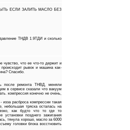
БЫТЬ ЕСЛИ ЗАЛИТЬ МАСЛО БЕЗ
 давление ТНДВ 1.9ТДИ и сколько
е чувство, что ее что-то держит и
о происходит рывок и машина как-
ина? Спасибо.
ось после ремонта ТНВД, меняли
щем в сервисе сказали что вакуум
ть. компрессия конечно не очень,
 - изза расброса компрессии такая
е, небольшая тряска осталась на
резко, как будто что то где то
ле установки позднего зажигания
сь, тянула хорошо, масло за 6000
 съему головки блока восстновить