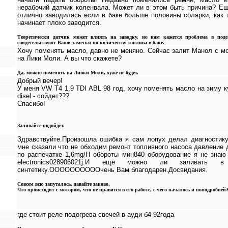
нерабочий датчик коленвала. Может ли в этом быть причина? Ещ
отлично заводилась если в баке больше половины солярки, как 
начинает плохо заводится.
Теоретически датчик может влиять на заводку, но нам кажется проблема в подсо
свидетельствуют Ваши заметки по количеству топлива в баке.
Хочу поменять масло, давно не меняно. Сейчас залит Манол с м
на Лики Моли. А вы что скажете?
Да, можно поменять на Ливки Моли, хуже не будет.
Добрый вечер!
У меня VW Т4 1.9 TDI ABL 98 год, хочу поменять масло на зиму к
disel - сойдет???
Спасибо!
Заливайте-подойдёт.
Здравствуйте.Произошла ошибка я сам лопух делал диагностик
мне сказали что не обходим ремонт топливного насоса давление 
по распечатке 1,6mg/H обороты мин840 оборудование я не знаю 
electronics028906021j.И ещё можно ли заливать 
синтетику.ООООООООООчень Вам благодарен.Досвидания.
Совсем всю запуталось, давайте заново.
Что происходит с мотором, что не нравится в его работе, с чего началось и поподробней
где стоит реле подогрева свечей в ауди б4 92года