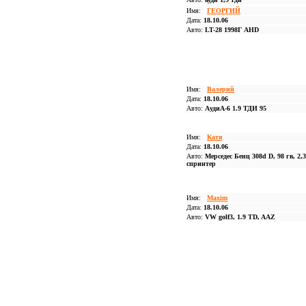
Имя:
ГЕОРГИЙ
Дата:
18.10.06
Авто:
LT-28 1998Г AHD
Имя:
Валерий
Дата:
18.10.06
Авто:
АудиА-6 1.9 ТДИ 95
Имя:
Катя
Дата:
18.10.06
Авто:
Мерседес Бенц 308d D, 98 гв, 2,3
спринтер
Имя:
Maxim
Дата:
18.10.06
Авто:
VW golf3, 1.9 TD, AAZ