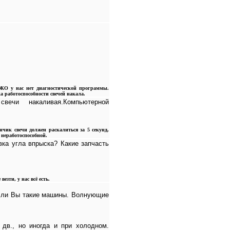
ЕЖО у нас нет диагностической программы.
а работоспособности свечей накала.
свечи накаливая.Компьютерной
нчик свечи должен раскалиться за 5 секунд,
 неработоспособной.
вка угла впрыска? Какие запчасть
езти, у нас всё есть.
е ли Вы такие машины. Волнующие
 дв., но иногда и при холодном.