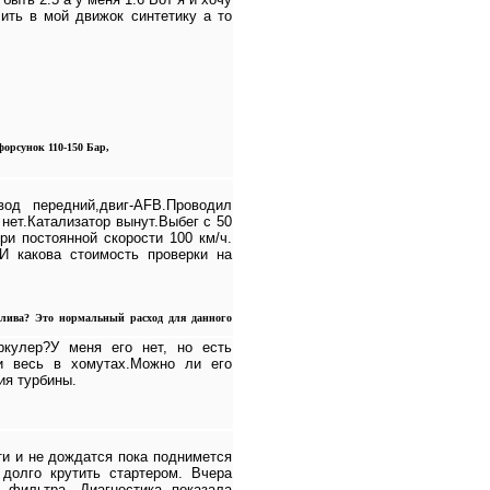
ить в мой движок синтетику а то
форсунок 110-150 Бар,
од передний,двиг-AFB.Проводил
 нет.Катализатор вынут.Выбег с 50
ри постоянной скорости 100 км/ч.
 И какова стоимость проверки на
плива? Это нормальный расход для данного
ркулер?У меня его нет, но есть
 и весь в хомутах.Можно ли его
ия турбины.
ти и не дождатся пока поднимется
 долго крутить стартером. Вчера
 фильтра. Диагностика показала