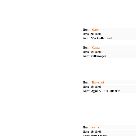
Имя:
Олег
Дата:
20.10.06
Авто:
VW Golf2 Disel
Имя:
Саша
Дата:
19.10.06
Авто:
volkswagen
Имя:
Валерий
Дата:
19.10.06
Авто:
Ауди А-6 1,9ТДИ 95г
Имя:
sania
Дата:
19.10.06
Авто:
ауди 1,9 тди