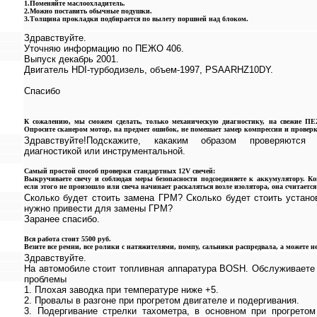
1.Поменяйте маслоохладитель.
2.Можно поставить обычные подушки.
3.Толщина прокладки подбирается по вылету поршней над блоком.
Здравствуйте.
Уточняю информацию по ПЕЖО 406.
Выпуск декабрь 2001.
Двигатель HDI-турбодизель, объем-1997, PSAARHZ10DY.
Спасибо
К сожалению, мы сможем сделать, только механическую диагностику, на свежие П
Опросите сканером мотор, на предмет ошибок, не помешает замер компрессии и проверк
Здравствуйте!Подскажите, какаким образом проверяются 
диагностикой или инструментальной.
Самый простой способ проверки стандартных 12V свечей:
Выкручиваете свечу и соблюдая меры безопасности подсоединяете к аккумулятору. Ко
если этого не произошло или свеча начинает раскаляться возле изолятора, она считается
Сколько будет стоить замена ГРМ? Сколько будет стоить устано
нужно привести для замены ГРМ?
Заранее спасибо.
Вся работа стоит 5500 руб.
Везите все ремни, все ролики с натяжителями, помпу, сальники распредвала, а можете не в
Здравствуйте.
На автомобиле стоит топливная аппаратура BOSH. Обслуживает
проблемы
1. Плохая заводка при температуре ниже +5.
2. Провалы в разгоне при прогретом двигателе и подергивания.
3. Подергивание стрелки тахометра, в основном при прогретом