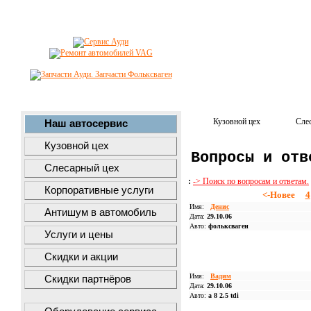
Кузовной цех
Сле
Наш автосервис
Кузовной цех
Вопросы и отв
Слесарный цех
:
-> Поиск по вопросам и ответам.
Корпоративные услуги
<-Новее
4
Имя:
Денис
Антишум в автомобиль
Дата:
29.10.06
Авто:
фольксваген
Услуги и цены
Скидки и акции
Имя:
Вадим
Скидки партнёров
Дата:
29.10.06
Авто:
a 8 2.5 tdi