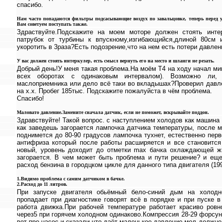
спасибо.
Нам часто попадаются фильтры подсасывающие воздух по завальцовке, теперь перед 
Вам советуем поступать также.
Здраствуйте.Подскажите на моем моторе должен стоять инте
патрубок от турбины к впускному,изгибающийся,длиной 80см
укоротить в 3раза?Есть подозрение,что на нем есть потери давлен
У вас должен стоять интеркулер, есть смысл вернуть его на место и шланги не резать.
Добрый день!У меня такая проблема.На моём T4 на ходу начал ми
всех оборотах с одинаковым интервалом). Возможно ли,
маслоприемника или дело всё таки во вкладышах?Проверил давл
на х.х. Пробег 185тыс. Подскажите пожалуйста в чём проблема.
Спасибо!
Маловато давление.Замените сначала датчик, если не поможет, вскрывайте поддон.
Здравствуйте! Такой вопрос. с наступлением холодов как машина 
как заведешь загорается лампочка датчика температуры, после ми
поднимется до 80-90 градусов лампочка тухнет, естественно пер
антифриза который после работы расширяется и все становитс
новый, уровень доходит до отметки max бачка охлаждающей жи
загорается. В чем может быть проблема и пути решение? и еще
расход бензина в городцком цикле для данного типа двигателя (19
1.Видимо проблема с самим датчиком в бачке.
2.Расход до 11 литров.
При запуске двигателя обьёмный бело-синий дым на холодно
пропадает при диагностике говорят всё в порядке и при пуске 
работа движка.При рабочей температуре работает красиво ровн
через5 при горячем холодном одинаково.Компрессия 28-29 форсу
вот про насос и сказали что даёт маленькое давление мол должно б