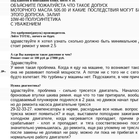
Под капотом в монтажном блоке, место N 10.
ОБЪЯСНИТЕ ПОЖАЛУЙСТА ЧТО ТАКОЕ ДОПУСК
МОТОРНОГО МАСЛА 505.00 И КАКИЕ ПОСЛЕДСТВИЯ МОГУТ 
ЭТОГО ДОПУСКА. ЗАЛИЛ
10W-40 ПОЛУСИНТЕТИКА
С УВАЖЕНИЕМ
Это одобрение(допуск) производителя.
Лейте TOTAL, ничего не будет.
здравствуйте я хотел узнать сколько должно быть минимальное
стоит ремонт у меня 2.5
А где Вы намерили такое давление и чем?
Ремонт стоит от 100 руб до 27000 руб.
Здравствуйте.
У меня такая проблема. Когда я еду на машине, то возникает тако
 дв.,
она не развивает полной мощности. А потом ни с того ни с сег
будто взлетает. Но турбины у машины нет. Подскажите, в чем прич
Нужна диагностика?
здраствуйте. проблема - сильно трясется двигатель. Начал
бронзовые втулки шкива ремня. еще что то там притирали, вооб
создаваемый плунжером поднялся в 2 раза. но движок начал прыга
но до ремонта насоса двигательне трясся
29-32-33-27. компенсаторы в норме, расходные все новые. вопрос
тряска может появиться? и еще, выставили попозднее зажигани
холодном двигателе, когда нагревается пропадает, причем 
срабатывает - хлоп и пропадает. и тяга соостветвсвенно пос
значительно уменьшилась. до ремонта, еще раз упомяну не трясла
после замены не доливал ни разу. можно ли пока не прибегая к
нормальную работу двигателя?