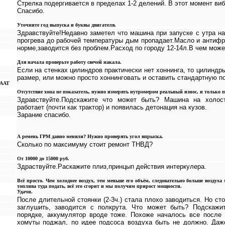
Стрелка подергивается в пределах 1-2 делений. В этот момент ви
Спасибо.
Уточните год выпуска и буквы двигателя.
Здравствуйте!Недавно заметел что машина при запуске с утра 
прогрева до рабочей температуры дым пропадает.Масло и антифр
норме,заводится без проблем.Расход по городу 12-14л.В чем мож
Для начала проверьте работу свечей накала.
Если на стенках цилиндров практически нет хоннинга, то цилиндр
размер, или можно просто хоннинговать и оставить стандартную 
 ААТ
Отсутствие хона не показатель, нужно измерять нутромером реальный износ, и только п
Здравствуйте.Подскажите что может быть? Машина на холост
работает (почти как трактор) и появилась детонация на кузов.
Зарание спасибо.
А ремень ГРМ давно меняли? Нужно проверять угол впрыска.
Сколько по максимуму стоит ремонт ТНВД?
От 10000 до 15000 руб.
Здраствуйте.Раскажите плиз,принцып действия интеркулера.
Всё просто. Чем холоднее воздух, тем меньше его объём, следовательно больше воздух
топлива туда подать, всё это сгорит и мы получим прирост мощности.
Удачи.
После длительной стоянки (2-3ч.) стала плохо заводиться. Но ст
заглушить, заводится с полкрута. Что может быть? Подскажи
порядке, аккумулятор вроде тоже. Похоже началось все после
хомуты поджал, по идее подсоса воздуха быть не должно. Даж