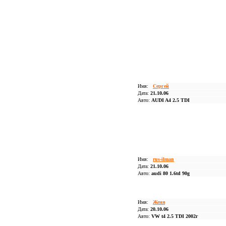
Имя:
Сергей
Дата:
21.10.06
Авто:
AUDI A4 2.5 TDI
Имя:
rus-ilman
Дата:
21.10.06
Авто:
audi 80 1.6td 90g
Имя:
Женя
Дата:
20.10.06
Авто:
VW t4 2.5 TDI 2002г