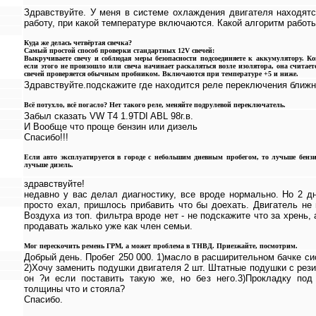
Здравствуйте. У меня в системе охлаждения двигателя находятс
работу, при какой температуре включаются. Какой алгоритм работ
Куда же делась четвёртая свечка?
Самый простой способ проверки стандартных 12V свечей:
Выкручиваете свечу и соблюдая меры безопасности подсоединяете к аккумулятору. Ко
если этого не произошло или свеча начинает раскаляться возле изолятора, она считае
свечей проверяется обычным пробником. Включаются при температуре +5 и ниже.
Здравствуйте.подскажите где находится реле переключения ближне
Всё потухло, всё погасло? Нет такого реле, меняйте подрулевой переключатель.
Забыл сказать VW T4 1.9TDI ABL 98г.в.
И Вообще что проще бензин или дизель
Спасибо!!!
Если авто эксплуатируется в городе с небольшим дневным пробегом, то лучьше бензи
лучьше дизель.
здравствуйте!
недавно у вас делал диагностику, все вроде нормально. Но 2 д
просто ехал, пришлось прибавить что бы доехать. Двигатель не г
Воздуха из топ. фильтра вроде нет - не подскажите что за хрень, 
продавать жалько уже как член семьи.
Мог перескочить ремень ГРМ, а может проблема в ТНВД. Приезжайте, посмотрим.
Добрый день. Пробег 250 000. 1)масло в расширительном бачке с
2)Хочу заменить подушки двигателя 2 шт. Штатные подушки с рези
он ?и если поставить такую же, но без него.3)Прокладку под
толщины что и стояла?
Спасибо.