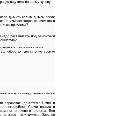
брация ощутима по всему кузову.
начала дымить белым дымом,после
из не убывает,ходовые качества в
ет быть проблема?
ы надо растачивать под ремонтный
поршневую?
отом решать, точить или не точить.
ых оборотах достаточно громко
а можно втиснуть в камеру сгорания и больше
оит поработать двигателю 1 мин. и
тел пожалуйста. Свечи накала в
 замены топливного фильтра. Все
е не знаю что и думать. Заранее