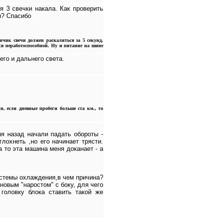
я 3 свечки накала. Как проверить
ы? Спасибо
нчик свечи должен раскалиться за 5 секунд,
тся неработоспособной. Ну и питание на шине
го и дальнего света.
н, если дневные пробеги больше ста км., то
ня назад начали падать обороты -
лохнеть ,но его начинает трясти.
а то эта машина меня доканает - а
истемы охлаждения,в чем причина?
новым "наростом" с боку, для чего
 головку блока ставить такой же