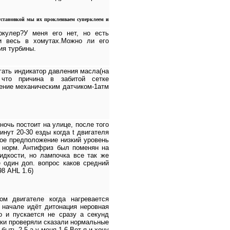
установкой мы их проклеиваем суперклеем и
ркулер?У меня его нет, но есть
 и весь в хомутах.Можно ли его
ия турбины.
гать индикатор давления масла(на
 что причина в забитой сетке
ение механическим датчиком-1атм
ночь постоит на улице, после того
нут 20-30 езды когда t двигателя
вое предположение низкий уровень
я норм. Антифриз был поменян на
дкости, но лампочка все так же
 один доп. вопрос каков средний
98 AHL 1.6)
м двигателе когда нагревается
в начале идёт дитонация неровная
о и пускается не сразу а секунд
нки проверяли сказали нормальные
ыть 2.5 а у меня 1.6 Вот я и хочу