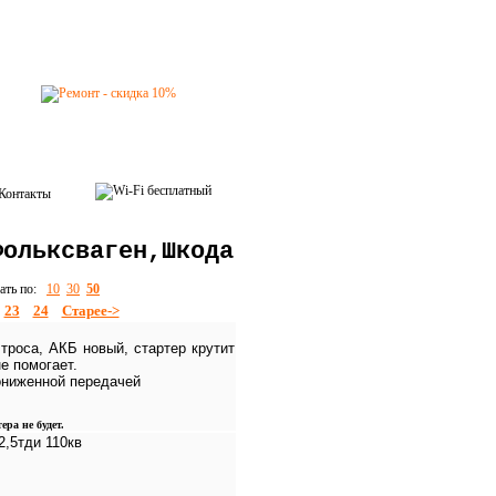
Контакты
Фольксваген,Шкода
зать по:
10
30
50
23
24
Старее->
троса, АКБ новый, стартер крутит
е помогает.
пониженной передачей
ера не будет.
2,5тди 110кв