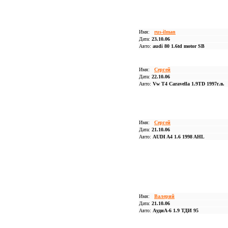
Имя:
rus-ilman
Дата:
23.10.06
Авто:
audi 80 1.6td motor SB
Имя:
Сергей
Дата:
22.10.06
Авто:
Vw T4 Caravella 1.9TD 1997г.в.
Имя:
Сергей
Дата:
21.10.06
Авто:
AUDI A4 1.6 1998 AHL
Имя:
Валерий
Дата:
21.10.06
Авто:
АудиА-6 1.9 ТДИ 95