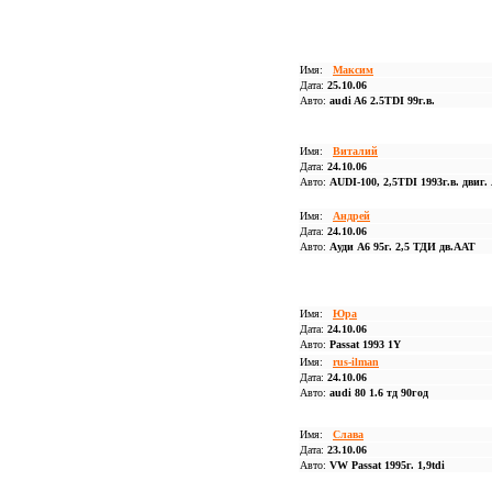
Имя:
Максим
Дата:
25.10.06
Авто:
audi A6 2.5TDI 99г.в.
Имя:
Виталий
Дата:
24.10.06
Авто:
AUDI-100, 2,5TDI 1993г.в. двиг.
Имя:
Андрей
Дата:
24.10.06
Авто:
Ауди А6 95г. 2,5 ТДИ дв.ААТ
Имя:
Юра
Дата:
24.10.06
Авто:
Passat 1993 1Y
Имя:
rus-ilman
Дата:
24.10.06
Авто:
audi 80 1.6 тд 90год
Имя:
Слава
Дата:
23.10.06
Авто:
VW Passat 1995г. 1,9tdi