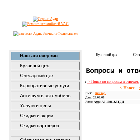
Кузовной цех
Сле
Наш автосервис
Кузовной цех
Вопросы и отв
Слесарный цех
:
-> Поиск по вопросам и ответам.
Корпоративные услуги
<-Новее
Имя:
Виктор
Антишум в автомобиль
Дата:
28.08.06
Авто:
Ауди А6 1996 2,5ТДИ
Услуги и цены
Скидки и акции
Скидки партнёров