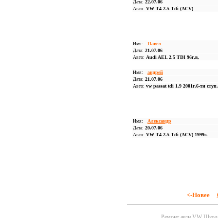
Дата:
22.07.06
Авто:
VW T4 2.5 Tdi (ACV)
Имя:
Павел
Дата:
21.07.06
Авто:
Audi AEL 2.5 TDI 96г,в,
Имя:
андрей
Дата:
21.07.06
Авто:
vw passat tdi 1,9 2001г.6-ти ступ
Имя:
Александр
Дата:
20.07.06
Авто:
VW T4 2.5 Tdi (ACV) 1999г.
<-Новее
Ремонт ауди VW Шко