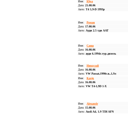
Имя:
Юра
Дата:
21.08.06
Авто:
T4 1,9-D 1993р
Имя:
Роман
Дата:
17.08.06
Авто:
Ауди 2.5 тди ААТ
Имя:
Саша
Дата:
16.08.06
Авто:
ауди 6.1994г.тур.дизель
Имя:
Никрлай
Дата:
16.08.06
Авто:
VW Passat,1990г.в.,1,9л
Имя:
Kasjn
Дата:
16.08.06
Авто:
VW T4-1,9D 1-X
Имя:
Alexandr
Дата:
15.08.06
Авто:
Audi A4, 1.9 TDI AFN