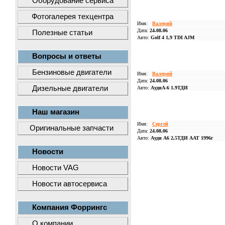
Оборудование сервиса
Фотогалерея техцентра
Имя:
Валерий
Дата:
24.08.06
Полезные статьи
Авто:
Golf 4 1,9 TDI AJM
Вопросы и ответы
Бензиновые двигатели
Имя:
Валерий
Дата:
24.08.06
Дизельные двигатели
Авто:
АудиА-6 1.9ТДИ
Наш магазин
Имя:
Сергей
Оригинальные запчасти
Дата:
24.08.06
Авто:
Ауди А6 2,5ТДИ ААТ 1996г
Новости
Новости VAG
Новости автосервиса
Компания Форрингс
О компании