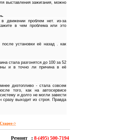
для выставления зажигания, можно
ть.
 в движении проблем нет. из-за
кажите в чем проблема или это
 после установки её назад . как
на стала разгонятся до 100 за 52
ины и в точно ли причина в её
мнее дизтопливо - стала совсем
после того, как на автосервисе
систему и долго не могли завести
н сразу выходит из строя. Правда
Старее->
Ремонт :
8-(495) 500-7194