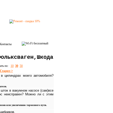
Контакты
Фольксваген,Шкода
зать по:
10
30
50
Старее->
 в цилиндрах моего автомобиля?
ателя.
 шток в вакумном насосе (сам)все
сос неисправен? Можно ли с этим
рмозов или увеличению тормозного пути.
шибников.