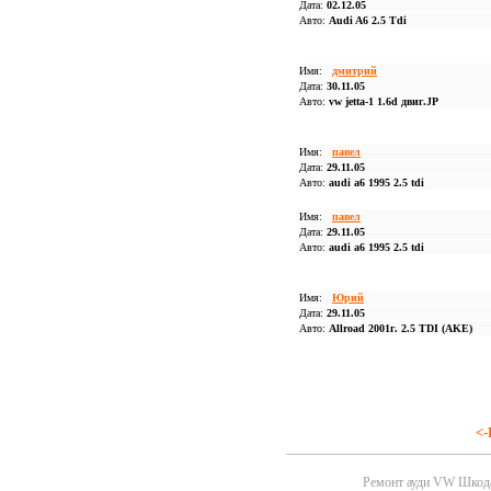
Дата:
02.12.05
Авто:
Audi A6 2.5 Tdi
Имя:
дмитрий
Дата:
30.11.05
Авто:
vw jetta-1 1.6d двиг.JP
Имя:
павел
Дата:
29.11.05
Авто:
audi a6 1995 2.5 tdi
Имя:
павел
Дата:
29.11.05
Авто:
audi a6 1995 2.5 tdi
Имя:
Юрий
Дата:
29.11.05
Авто:
Allroad 2001г. 2.5 TDI (AKE)
<-
Ремонт ауди VW Шко