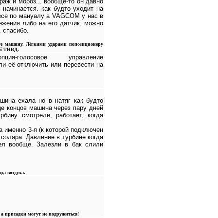
раж и мороз... вообще-то он давно
 начинается. как будто уходит на
 все по мануалу а VAGCOM у нас в
ежения либо на его датчик. можно
. спасибо.
ите машину. Лёгкими ударами попозиционеру
ый ТНВД.
-голосовое управление
ли её отключить или перевести на
шина ехала но в натяг как будто
це концов машина через пару дней
рбину смотрели, работает, когда
а именно 3-я (к которой подключен
 соляра. Давление в турбине когда
ел вообще. Залезли в бак слили
да воздуха.
, а присадки могут не подружиться!