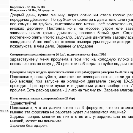
Коренных - 32 Нм, 65 Нм
Шатунных - 30 Нм, 90 градусов.
Добрый день, купил машину, через сотню км стала громко раб
передачах дёргается. По трубкам от фильтра к двигателю шли пу
все хомуты на трубках, выставили все метки - всё замечательно,
никаких дёрганий. Постояла ночь на морозе, утром еле заве
завелась начал троить двигатель, повалил белый дым. Согр
постепенно опять что-то зацокало. Заглушив двигатель заводилас
заводиться. А вот ещё что, стрелка температуры воды не доходит
пожалуйста, в чём дело. Заранее благодарен
Смотрите компрессию(минимум 26 бар), наличие воздуха, фазы ГРМ.
здравствуйте,у меня проблема в том что на холодную плохо з
несколько раз по секунд 20 при этом наблюдал в трубке подачи то
Проверить: подсос воздуха, целостность свечек и их работу(время разогрева 15-20 сек.),
Подскажите, пожалуйста, является ли неисправностью, если да т
(2-3 месяца) при запуске на холодном двигателе секунд 10-1
проходит. При горячем пуске и в движении дыма вообще нет. 
проблем.Есть расход масла - 1 литр на тысячу км. Заранее благода
Износ мотора, низкая компрессия(ниже 26 бар)
Здравствуйте!
Подскажите, что за датчик стоит на 3 форсунке, что он отсл
тель 1Z
именно эта форсунка не работате будет ли заводится машина?
Задавал вопрос многим но никто ответить утвердительно не мо
мнений, может вы поможите.
Заранее благодарен.