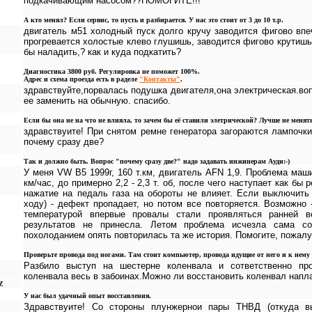
подкачивающим насосом??ПОМОГИТЕ!!!
А кто менял? Если сервис, то пусть и разбирается. У нас это стоит от 3 до 10 т.р.
двигатель м51 холодный пуск долго кручу заводится фигово впе
прогревается холостые клево глушишь, заводится фигово крутишь 
бы наладить,? как и куда подкатить?
Диагностика 3800 руб. Регулировка не поможет 100%.
Адрес и схема проезда есть в раделе
"Контакты"
.
здравствуйте,порвалась подушка двигателя,она электрическая.воп
ее заменить на обычную. спасибо.
Если бы она не на что не влияла, то зачем бы её ставили элетрической? Лучше не меня
здравствуите! При снятом ремне генератора загораются лампочк
почему сразу две?
Так и должно быть. Вопрос "почему сразу две?" надо задавать инжинерам Ауди:-)
У меня VW B5 1999г, 160 т.км, двигатель AFN 1,9. Проблема маш
км/час, до примерно 2,2 - 2,3 т. об, после чего наступает как бы 
нажатие на педаль газа на обороты не влияет. Если выключить 
ходу) - дефект пропадает, но потом все повторяется. Возможно -
температурой впервые провалы стали проявляться ранней ве
результатов не принесла. Летом проблема исчезла сама с
похолоданием опять повторилась та же история. Помогите, пожалу
Проверьте провода под ногами. Там стоит компьютер, провода идущие от него и к нему 
Разбило выступ на шестерне коленвала и сответственно про
коленвала весь в забоинах.Можно ли восстановить коленвал напл
Z
У нас был удачный опыт восставления.
Здравствуите! Со стороны плунжернои пары ТНВД (откуда вы