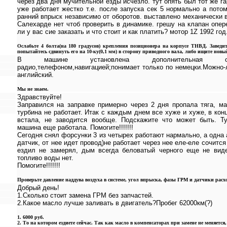
через два дня мучительной езды исчезло. тут опять был тот же га
уже работает жестко т.е. после запуска сек 5 нормально а потом
ранний впрыск независимо от оборотов. выставлено механически
Салехарде нет чтоб проверить в динамике. грешу на клапан опер
ли у вас сие заказать и что стоит и как платить? мотор 1Z 1992 год
Ослабьте 4 болта(на 180 градусов) крепления позиционера на корпусе ТНВД. Завед
попытайтесь сдвинуть его на 10-ку(0,1 мм) в сторону приводного вала, либо ищите нов
В машине установлена дополнительная опция
радио,телефоном,навигацией;понимает только по немецки.Можно-
английский.
Мы не знаем.
Здравствуйте!
Заправился на заправке примерно через 2 дня пропала тяга, ма
турбина не работает. Итак с каждым днем все хуже и хуже, в кон
встала, не заводится вообще. Подскажите что может быть. Ту
машина еще работала. Помогите!!!!!!!
Сегодня снял форсунки 3 из четырех работают нармально, а одна 
датчик, от нее идет провод)не работает через нее еле-еле сочится
ездил не замерял, дым всегда беловатый черного еще не вид
топливо воды нет.
Помогите!!!!!!!
Проверьте давление наддува воздуха в системе, угол впрыска, фазы ГРМ и датчики расхо
Добрый день!
1.Сколько стоит замена ГРМ без запчастей.
2.Какое масло лучше заливать в двигатель?Пробег 62000км(?)
1. 6000 руб.
2. То на котором ездиете сейчас. Так как масло в компенсаторах при замене не меняется