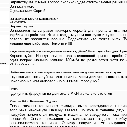
Здравствуйте.У меня вопрос,сколько будет стоить замена ремня Г
Запчасти мои.
С уважением Сергей.
Год выпуска? Есть ли кондиционер?
До 6000 руб.
Здравствуйте!
Заправился на заправке примерно через 2 дня пропала тяга, ма
турбина не работает. Итак с каждым днем все хуже и хуже, в кон
встала, не заводится вообще. Подскажите что может быть. Ту
машина еще работала. Помогите!!!!!!!
Когда машина работала какое давление выдвала турбина? Какого цвета был дым? При
Здравствуйте. Иногда слышен стук в клапанной крышке, пробег 
один вопрос машина больше 180км/ч не разгоняется хотя по
пеней
210пробовали.
Необходима диагностика, скорее всего изношен шток вакуумной помпы, он и стучит.
Подскажите, пожалуйста, можно ли на моем двигателе померить 
накаливания или обязательно вынимать форсунку?
Легко.
Где купить фарсунки на двигатель AKN и сколько это стоит
У нас по 600 р. Бошевские. Под заказ.
После замены топливного фильтра была завоздущена топлив
топл.бака наконец-то машину завели. Но уже в течение дву
патрубке появляется воздух, и машина не заводится. Пока пр
соляркой. Сняли показания с компьютера выдает ошибку
впрыскиваемого топлива). Ошибку обнулили. Но ситуация