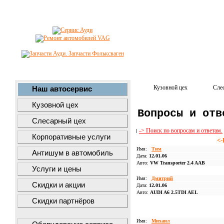
Кузовной цех
Сле
Наш автосервис
Кузовной цех
Вопросы и отв
Слесарный цех
:
-> Поиск по вопросам и ответам.
Корпоративные услуги
<-
Имя:
Тим
Антишум в автомобиль
Дата:
12.01.06
Авто:
VW Transporter 2.4 AAB
Услуги и цены
Имя:
Дмитрий
Скидки и акции
Дата:
12.01.06
Авто:
AUDI A6 2.5TDI AEL
Скидки партнёров
Имя:
Михаил