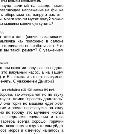
ся угол впрыска компьютером.
мпаунд залитый на заводе после
управляющее напряжение на фишке
 с оборотами т.е. напруга растет -
ы. мозги что-ли мутят воду? можно
без машины конечно)и купить?
ВД.
а двигателя (свечи накаливания
лампочка как положено в салоне
 накаливания не срабатывают. Что
ли вы такой ремонт? С уважением
а нет.
но при нажатии пару раз на педаль
о это вакумный насос, а на вашем
) и Вы сказали что это вакумная
оменять. С уважением Дмитрий
то обойдётся в 30-40$, замена 600 руб.
бороты. тахометра нет но по звуку
ствуют. лампа "проверь двигатель"
80 она горит но машина едет хотя
гче и после перезапуска на ходу
но по городу это мучение иногда
ешь педалями сцепления и газа
тартера всегда хорошо. горячий
м. пока езжу и жду что сам уйдет
усов мороз и к вечеру началось а