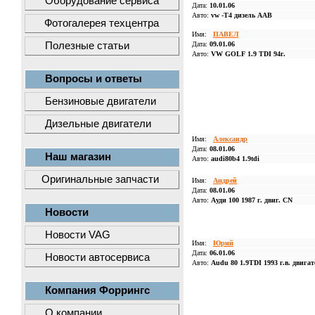
Оборудование сервиса
Дата:
10.01.06
Авто:
vw -T4 дизель ААВ
Фотогалерея техцентра
Имя:
ПАВЕЛ
Полезные статьи
Дата:
09.01.06
Авто:
VW GOLF 1.9 TDI 94г.
Вопросы и ответы
Бензиновые двигатели
Дизельные двигатели
Имя:
Александр
Дата:
08.01.06
Наш магазин
Авто:
audi80b4 1.9tdi
Оригинальные запчасти
Имя:
Андрей
Дата:
08.01.06
Авто:
Ауди 100 1987 г. двиг. CN
Новости
Новости VAG
Имя:
Юрий
Дата:
06.01.06
Новости автосервиса
Авто:
Audu 80 1.9TDI 1993 г.в. двига
Компания Форрингс
О компании