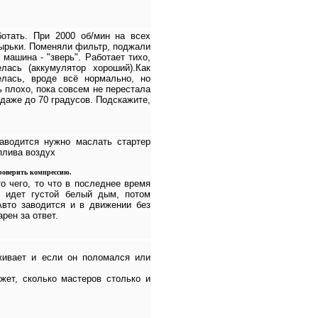
отать. При 2000 об/мин на всех
зырьки. Поменяли фильтр, поджали
 машина - "зверь". Работает тихо,
лась (аккумулятор хороший).Как
елась, вроде всё нормально, но
ь плохо, пока совсем не перестала
 даже до 70 градусов. Подскажите,
аводится нужно маслать стартер
плива воздух
 проверить компрессию.
о чего, то что в последнее время
5 идет густой белый дым, потом
Авто заводится и в движении без
рен за ответ.
еживает и если он поломался или
жет, сколько мастеров столько и