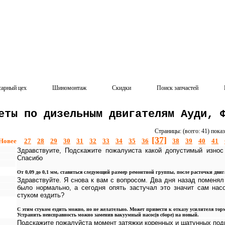
сарный цех
Шиномонтаж
Скидки
Поиск запчастей
еты по дизельным двигателям Ауди, 
Страницы: (всего: 41) пока
[37]
Новее
27
28
29
30
31
32
33
34
35
36
38
39
40
41
Здравствуите, Подскажите пожалуиста какой допустимый износ
Спасибо
От 0,09 до 0,1 мм, ставиться следующий размер ремонтной группы, после расточки двиг
Здравствуйте. Я снова к вам с вопросом. Два дня назад поменял
было нормально, а сегодня опять застучал это значит сам на
стуком ездить?
С этим стуком ездить можно, но не желательно. Может привести к отказу усилителя то
Устранить неисправность можно заменив вакуумный насос(в сборе) на новый.
Подскажите пожалуйста момент затяжки коренных и шатунных под