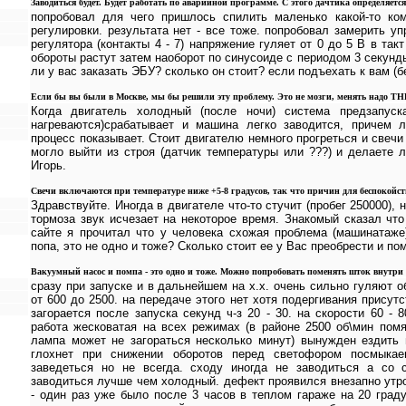
Заводиться будет. Будет работать по аварийной программе. С этого дачтика определяет
попробовал для чего пришлось спилить маленько какой-то ко
регулировки. результата нет - все тоже. попробовал замерить 
регулятора (контакты 4 - 7) напряжение гуляет от 0 до 5 В в такт
обороты растут затем наоборот по синусоиде с периодом 3 секунд
ли у вас заказать ЭБУ? сколько он стоит? если подъехать к вам (
Если бы вы были в Москве, мы бы решили эту проблему. Это не мозги, менять надо ТН
Когда двигатель холодный (после ночи) система предзапуск
нагреваются)срабатывает и машина легко заводится, причем 
процесс показывает. Стоит двигателю немного прогреться и свечи
могло выйти из строя (датчик температуры или ???) и делаете 
Игорь.
Свечи включаются при температуре ниже +5-8 градусов, так что причин для беспокойств
Здравствуйте. Иногда в двигателе что-то стучит (пробег 250000), 
тормоза звук исчезает на некоторое время. Знакомый сказал чт
сайте я прочитал что у человека схожая проблема (машинатаже
попа, это не одно и тоже? Сколько стоит ее у Вас преобрести и п
Вакуумный насос и помпа - это одно и тоже. Можно попробовать поменять шток внутри - э
сразу при запуске и в дальнейшем на х.х. очень сильно гуляют о
от 600 до 2500. на передаче этого нет хотя подергивания присут
загорается после запуска секунд ч-з 20 - 30. на скорости 60 - 
работа жесковатая на всех режимах (в районе 2500 об\мин помя
лампа может не загораться несколько минут) вынужден ездить 
глохнет при снижении оборотов перед светофором посмыка
заведеться но не всегда. сходу иногда не заводиться а со с
заводиться лучше чем холодный. дефект проявился внезапно утро
- один раз уже было после 3 часов в теплом гараже на 20 град