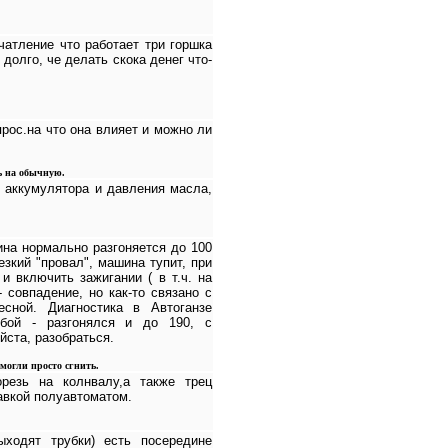
чатление что работает три горшка
долго, че делать скока денег что-
рос.на что она влияет и можно ли
ть на обычную.
и аккумулятора и давления масла,
ина нормально разгоняется до 100
резкий "провал", машина тупит, при
и включить зажигании ( в т.ч. на
 совпадение, но как-то связано с
сной. Диагностика в Автоганзе
обой - разгонялся и до 190, с
йста, разобраться.
могли просто сгнить.
резь на колнвалу,а также трец
авкой полуавтоматом.
ходят трубки) есть посередине