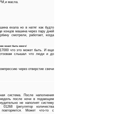
РМ,и масла.
шина ехала но в натяг как будто
це концов машина через пару дней
рбину смотрели, работает, когда
чин может быть много!
217000 что это может быть. И еще
 отзовам слышал что люди и до
компрессию через отверстие свечи
ная система. После наполнения
х недель после ночи в подающем
инудительно не наполнят систему
 01268 (регулятор количества
 повторяется. Может что-то с