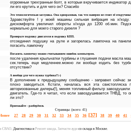
огрромныи трехгранныи болт, в которыи вкручивается индикатор 
ли его крутить и для чего он? Спасибо
Это технологическая заглушка. Она одноразовая, так что наверно не стоит её откручива
Здравствуйте ! у моей машины сильная вибрация на х/ходу.
дискомфорта увеличил обороты х/хода до 1200 об.мин. Подс
нормально для моего старого дизеля ?
Проверьте подушку двигателя и подушку КПП.
отсоединил подушку на руле и загорелась лампочка на панели
погасить лампочку
Погасить лампочку можно считыванием ошибок компьтером.
после удаления крыльчатки турбины и глушения подачи масла маши
сек.теперь еще медленнее.можно ли вообще ездить без турб
отсутствии?
А вообще для чего нужна турбина?!:-)
В дополнение к предыдущему сообщению - заправил сейчас зи
плохо заводиться. Кстати, началась вся эта свистопляска 
авторизованные дилеры(!), меняя топливный фильтр завоздушили 
двигатель. Где-то я читал, что если завоздушивается ТНВД, то о
ли это?
Приезжайте - разберёмся.
Страницы: (всего: 41)
[37]
Новее
27
28
29
30
31
32
33
34
35
36
38
39
40
41
да СВАО
. Диагностика и
Ремонт шкода
.
Запчасти ауди
со склада в Москве.