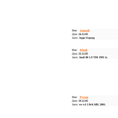
Имя:
Алексей
Дата:
24.12.05
Авто:
Ауди Олроуд
Имя:
Юрий
Дата:
22.12.05
Авто:
Audi 80 1.9 TDI 1993 1z
Имя:
Руслан
Дата:
19.12.05
Авто:
vw t-4 1.9t/d ABL 2001.