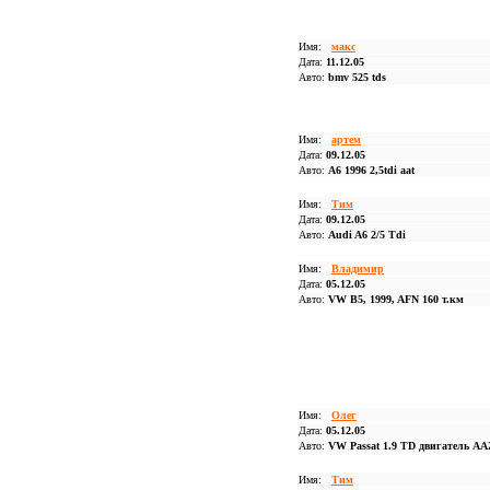
Имя:
макс
Дата:
11.12.05
Авто:
bmv 525 tds
Имя:
артем
Дата:
09.12.05
Авто:
A6 1996 2,5tdi aat
Имя:
Тим
Дата:
09.12.05
Авто:
Audi A6 2/5 Tdi
Имя:
Владимир
Дата:
05.12.05
Авто:
VW B5, 1999, AFN 160 т.км
Имя:
Олег
Дата:
05.12.05
Авто:
VW Passat 1.9 TD двигатель AA
Имя:
Тим