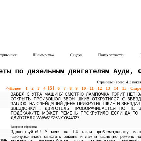
сарный цех
Шиномонтаж
Скидки
Поиск запчастей
еты по дизельным двигателям Ауди, 
Страницы: (всего: 41) пока
[5]
<-Новее
1
2
3
4
6
7
8
9
10
11
12
13
14
15
Старе
ЗАВЕЛ С УТРА МАШИНУ СМОТРЮ ЛАМПОЧКА ГОРИТ НЕТ З
ОТКРЫТЬ ПРОИЗОШОЛ ЗВОН ШКИВ ОТКРУТИЛСЯ С ЗВЕЗД
ЗАГЛОХ .НА СЛЕЙДУШИЙ ДЕНЬ ПРИКРУТИЛ ШКИЕ И ЗВЕЗДАЧ
ЗВЕЗДОЧКИ . ДВИГОТЕЛЬ ПРОВОРАЧИВАЕТСЯ НО НЕ 
ПОДСКАЖИТЕ МОЖЕТ РЕМЕНЬ ПРОКРУТИЛО ЕСЛИ ДА ТО 
ДВИГОТЕЛЯ WWWZZZ6NYY644027
Вопрос в обработке
Здравствуйте!!! У меня на T-4 такая проблема,завожу маш
газону,начинает свистеть ремень и лампа гаснет,но ремень н
изель