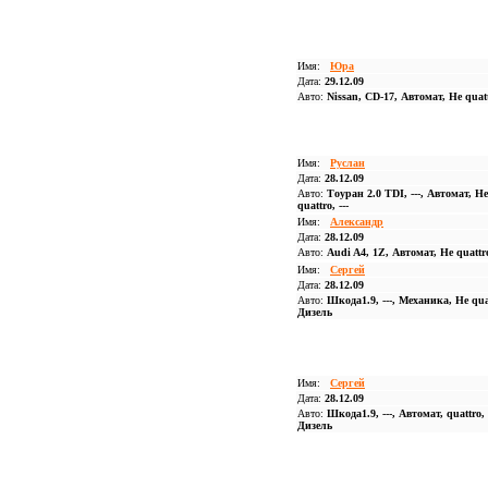
Имя:
Юра
Дата:
29.12.09
Авто:
Nissan, CD-17, Автомат, Не quat
Имя:
Руслан
Дата:
28.12.09
Авто:
Тоуран 2.0 TDI, ---, Автомат, Не
quattro, ---
Имя:
Александр
Дата:
28.12.09
Авто:
Audi A4, 1Z, Автомат, Не quattr
Имя:
Сергей
Дата:
28.12.09
Авто:
Шкода1.9, ---, Механика, Не qua
Дизель
Имя:
Сергей
Дата:
28.12.09
Авто:
Шкода1.9, ---, Автомат, quattro,
Дизель