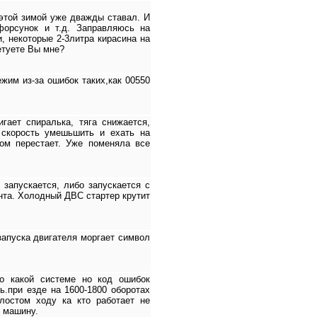
 этой зимой уже дважды ставал. И
форсунок и т.д. Заправляюсь на
, некоторые 2-3литра кирасина на
етуете Вы мне?
жим из-за ошибок таких,как 00550
гает спиралька, тяга снижается,
 скорость умешьшить и ехать на
том перестает. Уже поменяла все
 запускается, либо запускается с
нта. Холодный ДВС стартер крутит
запуска двигателя моргает символ
о какой системе но код ошибок
ь.при езде на 1600-1800 оборотах
лостом ходу ка кто работает не
ь машину.