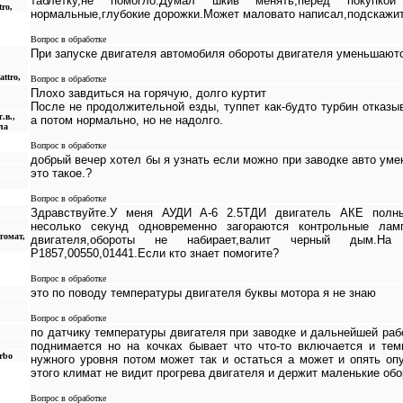
таблетку,не помогло.Думал шкив менять,перед покуп
ro,
нормальные,глубокие дорожки.Может маловато написал,подскажи
Вопрос в обработке
При запуске двигателя автомобиля обороты двигателя уменьшают
attro,
Вопрос в обработке
Плохо завдиться на горячую, долго куртит
После не продолжительной езды, туппет как-будто турбин отказ
.в.,
а потом нормально, но не надолго.
ла
Вопрос в обработке
добрый вечер хотел бы я узнать если можно при заводке авто уме
это такое.?
Вопрос в обработке
Здравствуйте.У меня АУДИ А-6 2.5ТДИ двигатель АКЕ полны
несолько секунд одновременно загораются контрольные л
томат,
двигателя,обороты не набирает,валит черный дым.Н
Р1857,00550,01441.Если кто знает помогите?
Вопрос в обработке
это по поводу температуры двигателя буквы мотора я не знаю
Вопрос в обработке
по датчику температуры двигателя при заводке и дальнейшей ра
поднимается но на кочках бывает что что-то включается и те
urbo
нужного уровня потом может так и остаться а может и опять опу
этого климат не видит прогрева двигателя и держит маленькие об
Вопрос в обработке