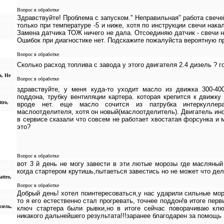
Вопрос в обработке
Здравствуйте! Проблема с запуском." Неправильная" работа свече
только при температуре -5 и ниже, хотя по инструкции свечи нак
Замена датчика ТОЖ ничего не дала. Отсоединяю датчик - свечи н
Ошибок при диагностике нет. Подскажите пожалуйста вероятную п
Вопрос в обработке
Сколько расход топлива с завода у этого двигателя 2.4 дизель ? г
а, Не
Вопрос в обработке
здравствуйте, у меня куда-то уходит масло из движка 300-40
поддона, трубку вентиляции картера. которая крепится к движк
tro,
вроде нет. еще масло сочится из патрубка интеркулле
маслоотделителя, хотя он новый(маслоотделитель). Двигатель ино
в сервисе сказали что совсем не работает хвостатая форсунка и 
это?
Вопрос в обработке
вот 3 й день не могу завести в эти лютые морозы где масляный
когда стартером крутишь,пытаеться завестись но не может что де
attro,
Вопрос в обработке
Добрый день! хотел поинтересоваться,у нас ударили сильные мор
то я его естественно стал прогревать, точнее поддон!в итоге перв
зель,
ключ стартера были рывки,но в итоге сейчас поворачиваю клю
никакого дальнейшего результата!!!заранее благодарен за помощь