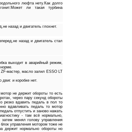
родольного люфта нету.Как долго
гонит.Может ли такая турбина
,не назад и двигатель глохнет.
вперед,не назад и двигатель стал
робка выходит в аварийный режим,
 норме.
з ZF-мастер, масло залил ESSO LT
двиг. и коробке нет.
 мотор не держит обороты то есть
ротах, через пару секунд обороты
го резко вдавить педаль в пол то
нно вдавливать педаль то мотор
 педаль отпустить и заново нажать
иагностику - там всё нормально,
 затем менял голову управления
 блок управления мотором тоже не
на держит нормально обороты но