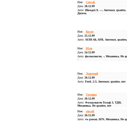
Имя:
Сергей
Дата:
28.12.09
Авто:
Шкода1.9, ---, Автомат, quattro,
Дизель
Имя:
Костя
Дата:
25.12.09
Авто:
AUDI A8, AFB, Автомат, quattro
Имя:
Юля
Дата:
24.12.09
Авто:
фольксваген, -, Механика, Не qu
-
Имя:
Дмитрий
Дата:
20.12.09
Авто:
Ford, 2.3, Автомат, quattro, нет
Имя:
Татьяна
Дата:
20.12.09
Авто:
Фольксваген Гольф 3, ТДИ,
Механика, Не quattro, нет
Имя:
сергей
Дата:
20.12.09
Авто:
vw passat, AFN, Механика, Не qu