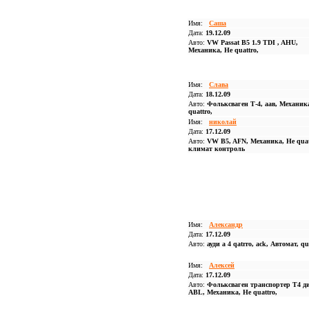
Имя:
Саша
Дата:
19.12.09
Авто:
VW Passat B5 1.9 TDI , AHU,
Механика, Не quattro,
Имя:
Слава
Дата:
18.12.09
Авто:
Фольксваген Т-4, аав, Механик
quattro,
Имя:
николай
Дата:
17.12.09
Авто:
VW B5, AFN, Механика, Не quat
климат контроль
Имя:
Александр
Дата:
17.12.09
Авто:
ауди а 4 qatrro, ack, Автомат, qu
Имя:
Алексей
Дата:
17.12.09
Авто:
Фольксваген транспортер T4 ди
ABL, Механика, Не quattro,