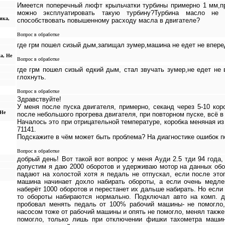
Имеется поперечный люфт крыльчатки турбины примерно 1 мм,п
можно эксплуатировать такую турбину?Турбина масло не 
ика,
способствовать повышенному расходу масла в двигателе?
Вопрос в обработке
где грм пошел сизый дым,запищал зумер,машина не едет не вперед
ка, Не
Вопрос в обработке
где грм пошел сизый едкий дым, стал звучать зумер,не едет не 
глохнуть.
Вопрос в обработке
Здравствуйте!
У меня после пуска двигателя, примерно, секанд через 5-10 ко
 Не
после небольшого прогрева двигателя, при повторном пуске, всё в
Началось это при отрицательной температуре, коробка меняная и
71141.
Подскажите в чём может быть проблема? На диагностике ошибок по 
Вопрос в обработке
добрый день! Вот такой вот вопрос у меня Ауди 2.5 тди 94 года,
допустим я даю 2000 оборотов и удерживаю мотор на данных обо
падают на холостой хотя я педаль не отпускал, если после это
машина начинает дохло набирать обороты, а если очень медле
наберёт 1000 оборотов и перестанет их дальше набирать. Но если
то обороты набираются нормально. Подключал авто на комп. д
пробовал менять педаль от 100% рабочий машины- не помогло,
насосом тоже от рабочий машины и опять не помогло, менял также
помогло, только лишь при отключении фишки тахометра маши