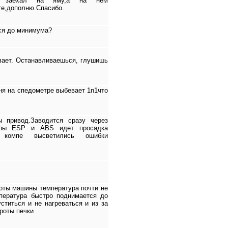
кой заехал на яму,а на нём
те,дополню.Спасибо.
ся до минимума?
ывает. Останавливаешься, глушишь
ня на спедометре выбевает 1n1что
 привод.Заводится сразу через
ампы ESP и ABS идет просадка
а компе высветились ошибки
боты машины температура почти не
мпература быстро поднимается до
ститься и не нагреваться и из за
ороты печки