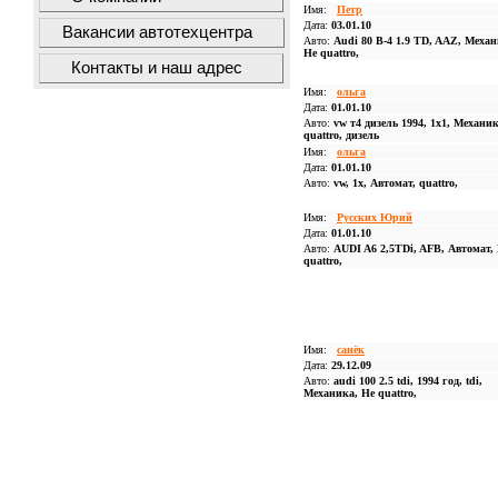
Имя:
Петр
Дата:
03.01.10
Вакансии автотехцентра
Авто:
Audi 80 B-4 1.9 TD, AAZ, Механ
Не quattro,
Контакты и наш адрес
Имя:
ольга
Дата:
01.01.10
Авто:
vw т4 дизель 1994, 1x1, Механи
quattro, дизель
Имя:
ольга
Дата:
01.01.10
Авто:
vw, 1x, Автомат, quattro,
Имя:
Русских Юрий
Дата:
01.01.10
Авто:
AUDI A6 2,5TDi, AFB, Автомат,
quattro,
Имя:
санёк
Дата:
29.12.09
Авто:
audi 100 2.5 tdi, 1994 год, tdi,
Механика, Не quattro,