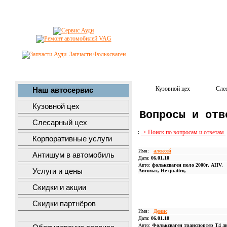
Кузовной цех
Сле
Наш автосервис
Кузовной цех
Вопросы и отв
Слесарный цех
:
-> Поиск по вопросам и ответам.
Корпоративные услуги
Имя:
алексей
Антишум в автомобиль
Дата:
06.01.10
Авто:
фольксваген поло 2000г, AHV,
Услуги и цены
Автомат, Не quattro,
Скидки и акции
Скидки партнёров
Имя:
Денис
Дата:
06.01.10
Авто:
Фольксваген транспортер T4 д