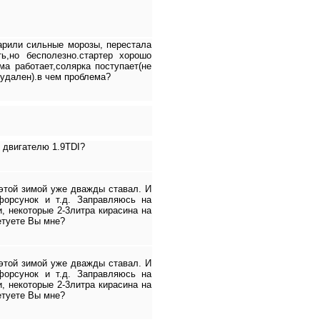
арили сильные морозы, перестала
ть,но бесполезно.стартер хорошо
ма работает,солярка поступает(не
удален).в чем проблема?
к двигателю 1.9TDI?
 этой зимой уже дважды ставал. И
форсунок и т.д. Заправляюсь на
, некоторые 2-3литра кирасина на
етуете Вы мне?
 этой зимой уже дважды ставал. И
форсунок и т.д. Заправляюсь на
, некоторые 2-3литра кирасина на
етуете Вы мне?