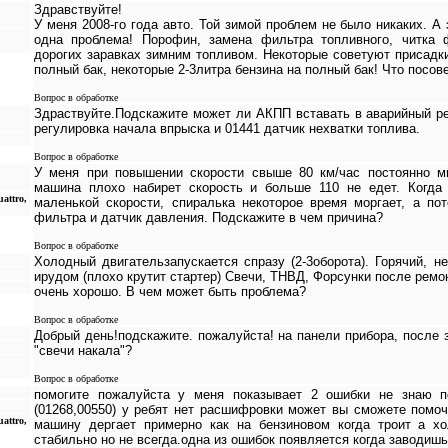
Здравствуйте!
У меня 2008-го года авто. Той зимой проблем не было никаких. А
одна проблема! Порофин, замена фильтра топливного, читка 
дорогих заравках зимним топливом. Некоторые советуют присадки
полный бак, некоторые 2-3литра бензина на полный бак! Что посов
Вопрос в обработке
Здраствуйте.Подскажите может ли АКПП вставать в аварийный ре
регулировка начала впрыска и 01441 датчик нехватки топлива.
,
Вопрос в обработке
У меня при повышении скорости свыше 80 км/час постоянно ми
машина плохо набирет скорость и больше 110 не едет. Когда
attro,
маленькой скорости, спиралька некоторое время моргает, а по
фильтра и датчик давления. Подскажите в чем причина?
Вопрос в обработке
Холодный двигательзапускается спразу (2-3оборота). Горячий, не
ирудом (плохо крутит стартер) Свечи, ТНВД, Форсунки после ремо
очень хорошо. В чем может быть проблема?
Вопрос в обработке
Добрый день!подскажите. пожалуйста! на панели прибора, после 
"свечи накала"?
Вопрос в обработке
помогите пожалуйста у меня показывает 2 ошибки не знаю п
(01268,00550) у ребят нет расшифровки может вы сможете помоч
attro,
машину дергает примерно как на бензиновом когда троит а хо
стабильно но не всегда.одна из ошибок появляется когда заводиш