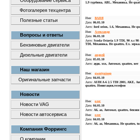
Оборудование сервиса
1,9 турбина, ABL, Механика, Не quatt
Фотогалерея техцентра
Имя:
ВАНЯ
Полезные статьи
Дата:
06.01.10
Авто:
ford orion, 1.6, Механика, Не qu
Имя:
Александр
Вопросы и ответы
Дата:
06.01.10
Авто:
Scoda Octavia 1.9 TDI, 90 л.с 98 г
TDI, Механика, Не quattro, Ел. зерка
Бензиновые двигатели
Дизельные двигатели
Имя:
андрей
Дата:
05.01.10
Авто:
ауди, xxx, Автомат, quattro, нет
Наш магазин
Имя:
qwertyuioop
Дата:
04.01.10
Оригинальные запчасти
Авто:
AUDI A-6 2.5 TDI 2001, AKE, Ав
quattro, Новигация,телефон
Новости
Имя:
олег
Новости VAG
Дата:
04.01.10
Авто:
A6, az, Автомат, quattro, бензин
Новости автосервиса
Имя:
олег
Дата:
04.01.10
Авто:
A6, az, Механика, Не quattro, t
Компания Форрингс
О компании