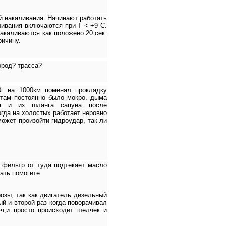
й накаливания. Начинают работать
аливания включаются при T < +9 C.
акаливаются как положено 20 сек.
ричину.
ород? трасса?
0г на 1000км поменял прокладку
у там постоянно было мокро. дыма
ра и из шланга сапуна после
гда на холостых работает неровно
может произойти гидроудар, так ли
 фильтр от туда подтекает масло
лать помогите
озы, так как двигатель дизельный
ый и второй раз когда поворачивал
ч,и просто происходит шелчек и