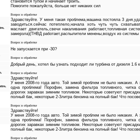
становится тупой и начинает троить.
Помогите пожалуйста, больше нет никаких сил
Вопрос в обработке
Здравствуйте. У меня такая проблема,машина постояла 3 дня,уд
заводиться.сейчас потеплело,начала хоть чуть чуть схватыва
tro,
маслает двигатель,свечи накаливания работают,топливная систе
замерзла)(ТНВД работает,распылители менены,воздух из системы 
Вопрос в обработке
Не запускается при -30?
Вопрос в обработке
Добрый день, хотел бы узнать подходит ли турбина от дизеля 1.6 
o,
Вопрос в обработке
Здравствуйте!
У меня 2008-го года авто. Той зимой проблем не было никаких. А
ttro,
одна проблема! Порофин, замена фильтра топливного, читка 
дорогих заравках зимним топливом. Некоторые советуют присадки
полный бак, некоторые 2-3литра бензина на полный бак! Что посов
Вопрос в обработке
Здравствуйте!
У меня 2008-го года авто. Той зимой проблем не было никаких. А
одна проблема! Порофин, замена фильтра топливного, читка 
дорогих заравках зимним топливом. Некоторые советуют присадки
полный бак, некоторые 2-3литра бензина на полный бак! Что посов
Вопрос в обработке