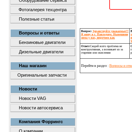
Оборудование сервиса
Фотогалерея техцентра
Полезные статьи
Вопрос:
Здравствуйте уважаемые!!!
Вопросы и ответы
Я живу в г. Павлодаре. Нынешняя
зима у нас, впрочим как
ч
Бензиновые двигатели
Ответ:
Скорей всего проблема не
О
конструктивная, а возникает из за
г
Дизельные двигатели
старения или окислении
р
Наш магазин
Перейти в раздел :
Вопросы и отв
Оригинальные запчасти
Новости
Новости VAG
Новости автосервиса
Компания Форрингс
О компании