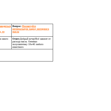
аводиться
Вопрос:
Посоветуйте
оптимальную марку моторного
, то
масла
н много
Ответ:
Добрый вечер!Всё зависит от
расхода масла. Оптимал
полусинтетику 10w40 любого
известного