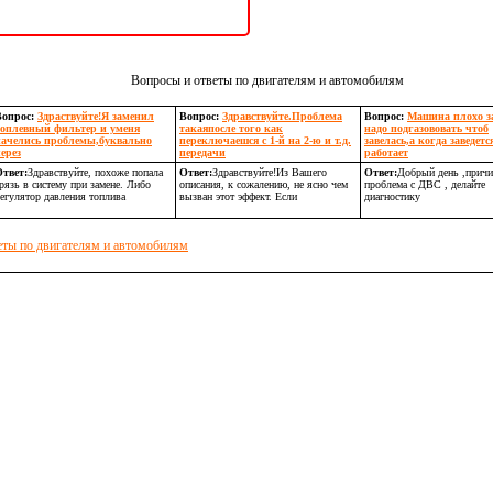
Вопросы и ответы по двигателям и автомобилям
Вопрос:
Здраствуйте!Я заменил
Вопрос:
Здравствуйте.Проблема
Вопрос:
Машина плохо з
топлевный фильтер и уменя
такаяпосле того как
надо подгазововать чтоб
начелись проблемы,буквально
переключаешся с 1-й на 2-ю и т.д.
завелась,а когда заведется
ерез
передачи
работает
твет:
Здравствуйте, похоже попала
Ответ:
Здравствуйте!Из Вашего
Ответ:
Добрый день ,причи
рязь в систему при замене. Либо
описания, к сожалению, не ясно чем
проблема с ДВС , делайте
егулятор давления топлива
вызван этот эффект. Если
диагностику
еты по двигателям и автомобилям